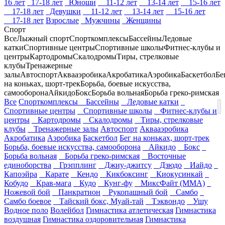
16 лет
17-18 лет
Юноши
11-12 лет
13-14 лет
15-16 лет
17-18 лет
Девушки
11-12 лет
13-14 лет
15-16 лет
17-18 лет
Взрослые
Мужчины
Женщины
Спорт
Все
Лыжный спорт
Спорткомплексы
Бассейны
Ледовые
катки
Спортивные центры
Спортивные школы
Фитнес-клубы и
центры
Картодромы
Скалодромы
Тиры, стрелковые
клубы
Тренажерные
залы
Автоспорт
Аквааэробика
Акробатика
Аэробика
Баскетбол
Бе
на коньках, шорт-трек
Борьба, боевые искусства,
самооборона
Айкидо
Бокс
Борьба вольная
Борьба греко-римская
Все
Спорткомплексы
Бассейны
Ледовые катки
Спортивные центры
Спортивные школы
Фитнес-клубы и
центры
Картодромы
Скалодромы
Тиры, стрелковые
клубы
Тренажерные залы
Автоспорт
Аквааэробика
Акробатика
Аэробика
Баскетбол
Бег на коньках, шорт-трек
Борьба, боевые искусства, самооборона
Айкидо
Бокс
Борьба вольная
Борьба греко-римская
Восточные
единоборства
Грэпплинг
Джиу-джитсу
Дзюдо
Иайдо
Капоэйра
Карате
Кендо
Кикбоксинг
Киокусинкай
Кобудо
Крав-мага
Кудо
Кунг-фу
МиксФайт (ММА)
Ножевой бой
Панкратион
Рукопашный бой
Самбо
Самбо боевое
Тайский бокс, Муай-тай
Тэквондо
Ушу
Водное поло
Волейбол
Гимнастика атлетическая
Гимнастика
воздушная
Гимнастика оздоровительная
Гимнастика