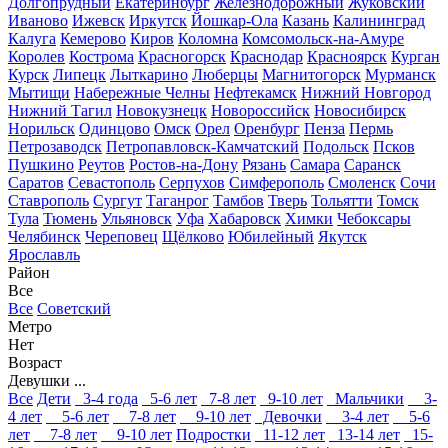
Долгопрудный
Екатеринбург
Железнодорожный
Жуковский
Иваново
Ижевск
Иркутск
Йошкар-Ола
Казань
Калининград
Калуга
Кемерово
Киров
Коломна
Комсомольск-на-Амуре
Королев
Кострома
Красногорск
Краснодар
Красноярск
Курган
Курск
Липецк
Лыткарино
Люберцы
Магнитогорск
Мурманск
Мытищи
Набережные Челны
Нефтекамск
Нижний Новгород
Нижний Тагил
Новокузнецк
Новороссийск
Новосибирск
Норильск
Одинцово
Омск
Орел
Оренбург
Пенза
Пермь
Петрозаводск
Петропавловск-Камчатский
Подольск
Псков
Пушкино
Реутов
Ростов-на-Дону
Рязань
Самара
Саранск
Саратов
Севастополь
Серпухов
Симферополь
Смоленск
Сочи
Ставрополь
Сургут
Таганрог
Тамбов
Тверь
Тольятти
Томск
Тула
Тюмень
Ульяновск
Уфа
Хабаровск
Химки
Чебоксары
Челябинск
Череповец
Щёлково
Юбилейный
Якутск
Ярославль
Район
Все
Все
Советский
Метро
Нет
Возраст
Девушки ...
Все
Дети
3-4 года
5-6 лет
7-8 лет
9-10 лет
Мальчики
3-
4 лет
5-6 лет
7-8 лет
9-10 лет
Девочки
3-4 лет
5-6
лет
7-8 лет
9-10 лет
Подростки
11-12 лет
13-14 лет
15-