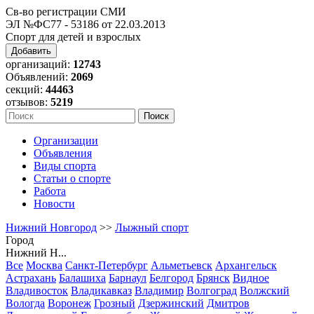
Св-во регистрации СМИ
ЭЛ №ФС77 - 53186 от 22.03.2013
Спорт для детей и взрослых
Добавить
организаций:
12743
Объявлений:
2069
секций:
44463
отзывов:
5219
Организации
Объявления
Виды спорта
Статьи о спорте
Работа
Новости
Нижний Новгород
>>
Лыжный спорт
Город
Нижний Н...
Все
Москва
Санкт-Петербург
Альметьевск
Архангельск
Астрахань
Балашиха
Барнаул
Белгород
Брянск
Видное
Владивосток
Владикавказ
Владимир
Волгоград
Волжский
Вологда
Воронеж
Грозный
Дзержинский
Дмитров