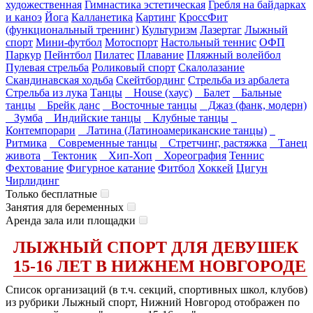
художественная
Гимнастика эстетическая
Гребля на байдарках
и каноэ
Йога
Калланетика
Картинг
КроссФит
(функциональный тренинг)
Культуризм
Лазертаг
Лыжный
спорт
Мини-футбол
Мотоспорт
Настольный теннис
ОФП
Паркур
Пейнтбол
Пилатес
Плавание
Пляжный волейбол
Пулевая стрельба
Роликовый спорт
Скалолазание
Скандинавская ходьба
Скейтбординг
Стрельба из арбалета
Стрельба из лука
Танцы
House (хаус)
Балет
Бальные
танцы
Брейк данс
Восточные танцы
Джаз (фанк, модерн)
Зумба
Индийские танцы
Клубные танцы
Контемпорари
Латина (Латиноамериканские танцы)
Ритмика
Современные танцы
Стретчинг, растяжка
Танец
живота
Тектоник
Хип-Хоп
Хореография
Теннис
Фехтование
Фигурное катание
Фитбол
Хоккей
Цигун
Чирлидинг
Только бесплатные
Занятия для беременных
Аренда зала или площадки
ЛЫЖНЫЙ СПОРТ ДЛЯ ДЕВУШЕК
15-16 ЛЕТ В НИЖНЕМ НОВГОРОДЕ
Список организаций (в т.ч. секций, спортивных школ, клубов)
из рубрики Лыжный спорт, Нижний Новгород отображен по