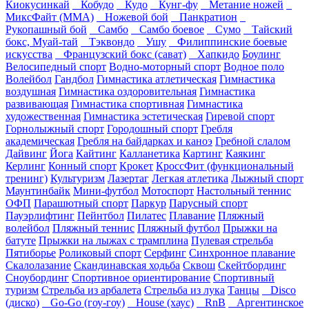
Киокусинкай
Кобудо
Кудо
Кунг-фу
Метание ножей
МиксФайт (ММА)
Ножевой бой
Панкратион
Рукопашный бой
Самбо
Самбо боевое
Сумо
Тайский
бокс, Муай-тай
Тэквондо
Ушу
Филиппинские боевые
искусства
Французский бокс (сават)
Хапкидо
Боулинг
Велосипедный спорт
Водно-моторный спорт
Водное поло
Волейбол
Гандбол
Гимнастика атлетическая
Гимнастика
воздушная
Гимнастика оздоровительная
Гимнастика
развивающая
Гимнастика спортивная
Гимнастика
художественная
Гимнастика эстетическая
Гиревой спорт
Горнолыжный спорт
Городошный спорт
Гребля
академическая
Гребля на байдарках и каноэ
Гребной слалом
Дайвинг
Йога
Кайтинг
Калланетика
Картинг
Каякинг
Керлинг
Конный спорт
Крокет
КроссФит (функциональный
тренинг)
Культуризм
Лазертаг
Легкая атлетика
Лыжный спорт
Маунтинбайк
Мини-футбол
Мотоспорт
Настольный теннис
ОФП
Парашютный спорт
Паркур
Парусный спорт
Пауэрлифтинг
Пейнтбол
Пилатес
Плавание
Пляжный
волейбол
Пляжный теннис
Пляжный футбол
Прыжки на
батуте
Прыжки на лыжах с трамплина
Пулевая стрельба
Пятиборье
Роликовый спорт
Серфинг
Синхронное плавание
Скалолазание
Скандинавская ходьба
Сквош
Скейтбординг
Сноубординг
Спортивное ориентирование
Спортивный
туризм
Стрельба из арбалета
Стрельба из лука
Танцы
Disco
(диско)
Go-Go (гоу-гоу)
House (хаус)
RnB
Аргентинское