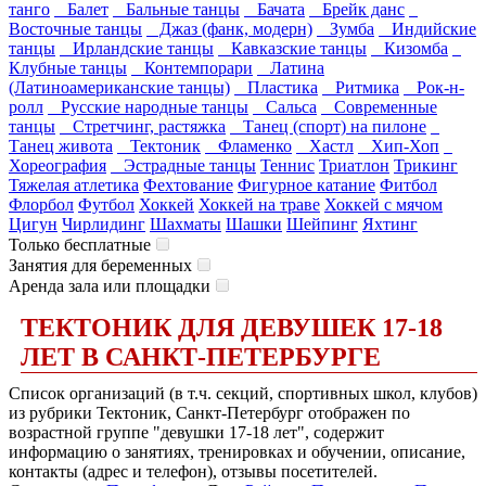
танго
Балет
Бальные танцы
Бачата
Брейк данс
Восточные танцы
Джаз (фанк, модерн)
Зумба
Индийские
танцы
Ирландские танцы
Кавказские танцы
Кизомба
Клубные танцы
Контемпорари
Латина
(Латиноамериканские танцы)
Пластика
Ритмика
Рок-н-
ролл
Русские народные танцы
Сальса
Современные
танцы
Стретчинг, растяжка
Танец (спорт) на пилоне
Танец живота
Тектоник
Фламенко
Хастл
Хип-Хоп
Хореография
Эстрадные танцы
Теннис
Триатлон
Трикинг
Тяжелая атлетика
Фехтование
Фигурное катание
Фитбол
Флорбол
Футбол
Хоккей
Хоккей на траве
Хоккей с мячом
Цигун
Чирлидинг
Шахматы
Шашки
Шейпинг
Яхтинг
Только бесплатные
Занятия для беременных
Аренда зала или площадки
ТЕКТОНИК ДЛЯ ДЕВУШЕК 17-18
ЛЕТ В САНКТ-ПЕТЕРБУРГЕ
Список организаций (в т.ч. секций, спортивных школ, клубов)
из рубрики Тектоник, Санкт-Петербург отображен по
возрастной группе "девушки 17-18 лет", содержит
информацию о занятиях, тренировках и обучении, описание,
контакты (адрес и телефон), отзывы посетителей.