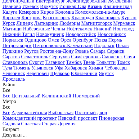
Долгопрудный
Екатеринбург
Железнодорожный
Жуковский
Иваново
Ижевск
Иркутск
Йошкар-Ола
Казань
Калининград
Калуга
Кемерово
Киров
Коломна
Комсомольск-на-Амуре
Королев
Кострома
Красногорск
Краснодар
Красноярск
Курган
Курск
Липецк
Лыткарино
Люберцы
Магнитогорск
Мурманск
Мытищи
Набережные Челны
Нефтекамск
Нижний Новгород
Нижний Тагил
Новокузнецк
Новороссийск
Новосибирск
Норильск
Одинцово
Омск
Орел
Оренбург
Пенза
Пермь
Петрозаводск
Петропавловск-Камчатский
Подольск
Псков
Пушкино
Реутов
Ростов-на-Дону
Рязань
Самара
Саранск
Саратов
Севастополь
Серпухов
Симферополь
Смоленск
Сочи
Ставрополь
Сургут
Таганрог
Тамбов
Тверь
Тольятти
Томск
Тула
Тюмень
Ульяновск
Уфа
Хабаровск
Химки
Чебоксары
Челябинск
Череповец
Щёлково
Юбилейный
Якутск
Ярославль
Район
Все
Все
Центральный
Калининский
Приморский
Метро
Все
Все
Адмиралтейская
Выборгская
Гостиный двор
Комендантский проспект
Невский проспект
Пионерская
Садовая
Спасская
Старая Деревня
Возраст
Девушки ...