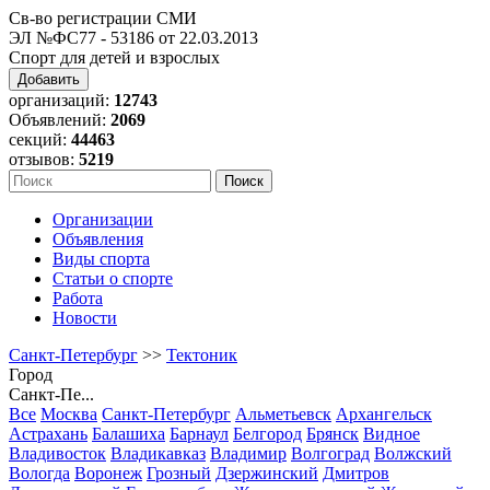
Св-во регистрации СМИ
ЭЛ №ФС77 - 53186 от 22.03.2013
Спорт для детей и взрослых
Добавить
организаций:
12743
Объявлений:
2069
секций:
44463
отзывов:
5219
Организации
Объявления
Виды спорта
Статьи о спорте
Работа
Новости
Санкт-Петербург
>>
Тектоник
Город
Санкт-Пе...
Все
Москва
Санкт-Петербург
Альметьевск
Архангельск
Астрахань
Балашиха
Барнаул
Белгород
Брянск
Видное
Владивосток
Владикавказ
Владимир
Волгоград
Волжский
Вологда
Воронеж
Грозный
Дзержинский
Дмитров