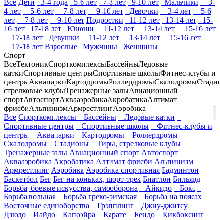
Все
Дети
3-4 года
5-6 лет
7-8 лет
9-10 лет
Мальчики
3-
4 лет
5-6 лет
7-8 лет
9-10 лет
Девочки
3-4 лет
5-6
лет
7-8 лет
9-10 лет
Подростки
11-12 лет
13-14 лет
15-
16 лет
17-18 лет
Юноши
11-12 лет
13-14 лет
15-16 лет
17-18 лет
Девушки
11-12 лет
13-14 лет
15-16 лет
17-18 лет
Взрослые
Мужчины
Женщины
Спорт
Все
Тектоник
Спорткомплексы
Бассейны
Ледовые
катки
Спортивные центры
Спортивные школы
Фитнес-клубы и
центры
Аквапарки
Картодромы
Роллердромы
Скалодромы
Стади
стрелковые клубы
Тренажерные залы
Авиационный
спорт
Автоспорт
Аквааэробика
Акробатика
Алтимат
фрисби
Альпинизм
Армрестлинг
Аэробика
Все
Спорткомплексы
Бассейны
Ледовые катки
Спортивные центры
Спортивные школы
Фитнес-клубы и
центры
Аквапарки
Картодромы
Роллердромы
Скалодромы
Стадионы
Тиры, стрелковые клубы
Тренажерные залы
Авиационный спорт
Автоспорт
Аквааэробика
Акробатика
Алтимат фрисби
Альпинизм
Армрестлинг
Аэробика
Аэробика спортивная
Бадминтон
Баскетбол
Бег
Бег на коньках, шорт-трек
Биатлон
Бильярд
Борьба, боевые искусства, самооборона
Айкидо
Бокс
Борьба вольная
Борьба греко-римская
Борьба на поясах
Восточные единоборства
Грэпплинг
Джиу-джитсу
Дзюдо
Иайдо
Капоэйра
Карате
Кендо
Кикбоксинг