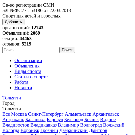
Св-во регистрации СМИ
ЭЛ №ФС77 - 53186 от 22.03.2013
Спорт для детей и взрослых
Добавить
организаций:
12743
Объявлений:
2069
секций:
44463
отзывов:
5219
Организации
Объявления
Виды спорта
Статьи о спорте
Работа
Новости
Тольятти
Город
Тольятти
Все
Москва
Санкт-Петербург
Альметьевск
Архангельск
Астрахань
Балашиха
Барнаул
Белгород
Брянск
Видное
Владивосток
Владикавказ
Владимир
Волгоград
Волжский
Вологда
Воронеж
Грозный
Дзержинский
Дмитров