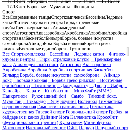
17-18 лет
Девушки
11-12 лет
13-14 лет
15-16 лет
17-18 лет
Взрослые
Мужчины
Женщины
Спорт
Все
Современные танцы
Спорткомплексы
Бассейны
Ледовые
катки
Фитнес-клубы и центры
Тиры, стрелковые
клубы
Тренажерные залы
Авиамодельный
спорт
Автоспорт
Аквааэробика
Акробатика
Аэробика
Аэробика
спортивная
Баскетбол
Бильярд
Борьба, боевые искусства,
самооборона
Айкидо
Бокс
Борьба вольная
Борьба греко-
римская
Восточные единоборства
Грэпплинг
Все
Спорткомплексы
Бассейны
Ледовые катки
Фитнес-
клубы и центры
Тиры, стрелковые клубы
Тренажерные
залы
Авиамодельный спорт
Автоспорт
Аквааэробика
Акробатика
Аэробика
Аэробика спортивная
Баскетбол
Бильярд
Борьба, боевые искусства, самооборона
Айкидо
Бокс
Борьба вольная
Борьба греко-римская
Восточные
единоборства
Грэпплинг
Джиу-джитсу
Дзюдо
Иайдо
Капоэйра
Карате
Кикбоксинг
МиксФайт (ММА)
Панкратион
Рукопашный бой
Самбо
Тайский бокс,
Муай-тай
Тэквондо
Ушу
Боулинг
Волейбол
Гимнастика
оздоровительная
Гимнастика развивающая
Гимнастика
художественная
Гиревой спорт
Горнолыжный спорт
Гребля на
байдарках и каноэ
Дайвинг
Йога
Калланетика
КроссФит
(функциональный тренинг)
Культуризм
Мини-футбол
Мотоспорт
Настольный теннис
ОФП
Паркур
Парусный спорт