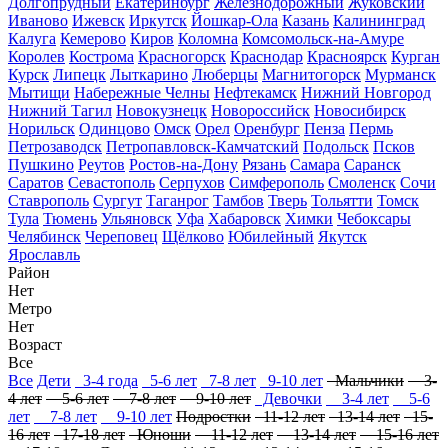
Долгопрудный
Екатеринбург
Железнодорожный
Жуковский
Иваново
Ижевск
Иркутск
Йошкар-Ола
Казань
Калининград
Калуга
Кемерово
Киров
Коломна
Комсомольск-на-Амуре
Королев
Кострома
Красногорск
Краснодар
Красноярск
Курган
Курск
Липецк
Лыткарино
Люберцы
Магнитогорск
Мурманск
Мытищи
Набережные Челны
Нефтекамск
Нижний Новгород
Нижний Тагил
Новокузнецк
Новороссийск
Новосибирск
Норильск
Одинцово
Омск
Орел
Оренбург
Пенза
Пермь
Петрозаводск
Петропавловск-Камчатский
Подольск
Псков
Пушкино
Реутов
Ростов-на-Дону
Рязань
Самара
Саранск
Саратов
Севастополь
Серпухов
Симферополь
Смоленск
Сочи
Ставрополь
Сургут
Таганрог
Тамбов
Тверь
Тольятти
Томск
Тула
Тюмень
Ульяновск
Уфа
Хабаровск
Химки
Чебоксары
Челябинск
Череповец
Щёлково
Юбилейный
Якутск
Ярославль
Район
Нет
Метро
Нет
Возраст
Все
Все
Дети
3-4 года
5-6 лет
7-8 лет
9-10 лет
Мальчики
3-
4 лет
5-6 лет
7-8 лет
9-10 лет
Девочки
3-4 лет
5-6
лет
7-8 лет
9-10 лет
Подростки
11-12 лет
13-14 лет
15-
16 лет
17-18 лет
Юноши
11-12 лет
13-14 лет
15-16 лет