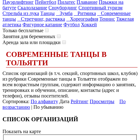
Пауэрлифтинг
Пейнтбол
Пилатес
Плавание
Прыжки на
батуте
Скалолазание
Сноубординг
Спортивный туризм
Стрельба из лука
Танцы
Зумба
Ритмика
Современные
танцы
Стретчинг, растяжка
Хореография
Теннис
Тяжелая
атлетика
Фигурное катание
Футбол
Хоккей
Только бесплатные
Занятия для беременных
Аренда зала или площадки
СОВРЕМЕННЫЕ ТАНЦЫ В
ТОЛЬЯТТИ
Список организаций (в т.ч. секций, спортивных школ, клубов)
из рубрики Современные танцы в Тольятти отображен по
всем возрастным группам, содержит информацию о занятиях,
тренировках и обучении, описание, контакты (адрес и
телефон), отзывы посетителей.
Сортировка:
По алфавиту
Дата
Рейтинг
Просмотры
По
возрастанию
| По убыванию
СПИСОК ОРГАНИЗАЦИЙ
Показать на карте