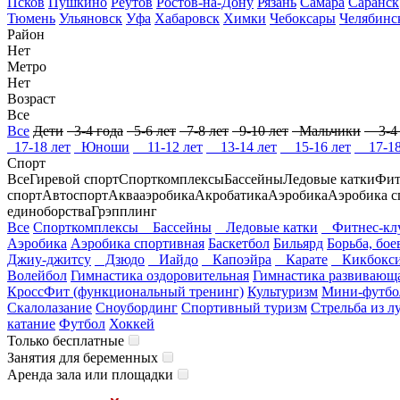
Псков
Пушкино
Реутов
Ростов-на-Дону
Рязань
Самара
Саранск
Тюмень
Ульяновск
Уфа
Хабаровск
Химки
Чебоксары
Челябинс
Район
Нет
Метро
Нет
Возраст
Все
Все
Дети
3-4 года
5-6 лет
7-8 лет
9-10 лет
Мальчики
3-4 
17-18 лет
Юноши
11-12 лет
13-14 лет
15-16 лет
17-18
Спорт
Все
Гиревой спорт
Спорткомплексы
Бассейны
Ледовые катки
Фит
спорт
Автоспорт
Аквааэробика
Акробатика
Аэробика
Аэробика с
единоборства
Грэпплинг
Все
Спорткомплексы
Бассейны
Ледовые катки
Фитнес-клу
Аэробика
Аэробика спортивная
Баскетбол
Бильярд
Борьба, бое
Джиу-джитсу
Дзюдо
Иайдо
Капоэйра
Карате
Кикбокси
Волейбол
Гимнастика оздоровительная
Гимнастика развивающ
КроссФит (функциональный тренинг)
Культуризм
Мини-футбо
Скалолазание
Сноубординг
Спортивный туризм
Стрельба из л
катание
Футбол
Хоккей
Только бесплатные
Занятия для беременных
Аренда зала или площадки