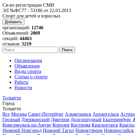
Св-во регистрации СМИ
ЭЛ №ФС77 - 53186 от 22.03.2013
Спорт для детей и взрослых
Добавить
организаций:
12746
Объявлений:
2069
секций:
44463
отзывов:
5219
Организации
Объявления
Виды спорта
Статьи о спорте
Работа
Новости
Тольятти
Город
Тольятти
Все
Москва
Санкт-Петербург
Альметьевск
Архангельск
Астрах
Грозный
Дзержинский
Дмитров
Долгопрудный
Екатеринбург
Комсомольск-на-Амуре
Королев
Кострома
Красногорск
Красно
Нижний Новгород
Нижний Тагил
Новокузнецк
Новороссийск