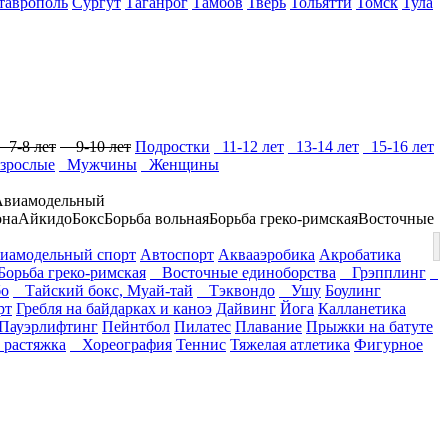
таврополь
Сургут
Таганрог
Тамбов
Тверь
Тольятти
Томск
Тула
7-8 лет
9-10 лет
Подростки
11-12 лет
13-14 лет
15-16 лет
зрослые
Мужчины
Женщины
Авиамодельный
она
Айкидо
Бокс
Борьба вольная
Борьба греко-римская
Восточные
иамодельный спорт
Автоспорт
Аквааэробика
Акробатика
орьба греко-римская
Восточные единоборства
Грэпплинг
о
Тайский бокс, Муай-тай
Тэквондо
Ушу
Боулинг
рт
Гребля на байдарках и каноэ
Дайвинг
Йога
Калланетика
Пауэрлифтинг
Пейнтбол
Пилатес
Плавание
Прыжки на батуте
 растяжка
Хореография
Теннис
Тяжелая атлетика
Фигурное