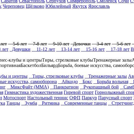
Саратов
Севастополь
Серпухов
Симферополь
Смоленск
Сочи
С
к
Череповец
Щёлково
Юбилейный
Якутск
Ярославль
лет
5-6 лет
7-8 лет
9-10 лет
Девочки
3-4 лет
5-6 лет
 лет
Девушки
11-12 лет
13-14 лет
15-16 лет
17-18 лет
В
нес-клубы и центры
Тиры, стрелковые клубы
Тренажерные залы
портивная
Баскетбол
Бильярд
Борьба, боевые искусства, самообор
бы и центры
Тиры, стрелковые клубы
Тренажерные залы
Ав
вые искусства, самооборона
Айкидо
Бокс
Борьба вольная
Б
нг
МиксФайт (ММА)
Панкратион
Рукопашный бой
Самб
ая
Гимнастика художественная
Гиревой спорт
Горнолыжный спо
л
Мотоспорт
Настольный теннис
ОФП
Паркур
Парусный спорт
ука
Танцы
Зумба
Ритмика
Современные танцы
Стретчинг,