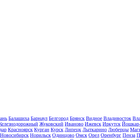
ань
Балашиха
Барнаул
Белгород
Брянск
Видное
Владивосток
Вла
Железнодорожный
Жуковский
Иваново
Ижевск
Иркутск
Йошкар
дар
Красноярск
Курган
Курск
Липецк
Лыткарино
Люберцы
Маг
Новосибирск
Норильск
Одинцово
Омск
Орел
Оренбург
Пенза
П