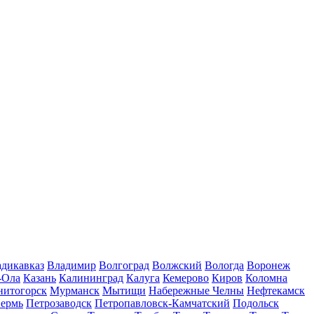
дикавказ
Владимир
Волгоград
Волжский
Вологда
Воронеж
-Ола
Казань
Калининград
Калуга
Кемерово
Киров
Коломна
нитогорск
Мурманск
Мытищи
Набережные Челны
Нефтекамск
ермь
Петрозаводск
Петропавловск-Камчатский
Подольск