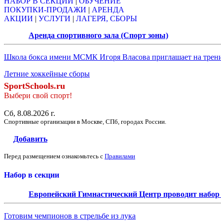
НАБОР В СЕКЦИИ
|
ОБУЧЕНИЕ
ПОКУПКИ-ПРОДАЖИ
|
АРЕНДА
АКЦИИ
|
УСЛУГИ
|
ЛАГЕРЯ, СБОРЫ
Аренда спортивного зала (Спорт зоны)
Школа бокса имени МСМК Игоря Власова приглашает на трен
Летние хоккейные сборы
SportSchools.ru
Выбери свой спорт!
Сб, 8.08.2026 г.
Спортивные организации в Москве, СПб, городах России.
Добавить
Перед размещением ознакомьтесь с
Правилами
Набор в секции
Европейский Гимнастический Центр проводит набор д
Готовим чемпионов в стрельбе из лука