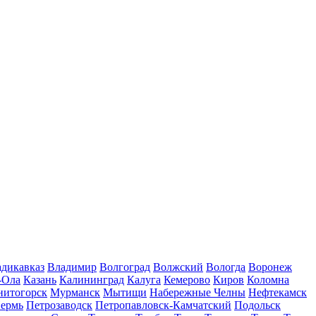
дикавказ
Владимир
Волгоград
Волжский
Вологда
Воронеж
-Ола
Казань
Калининград
Калуга
Кемерово
Киров
Коломна
нитогорск
Мурманск
Мытищи
Набережные Челны
Нефтекамск
ермь
Петрозаводск
Петропавловск-Камчатский
Подольск