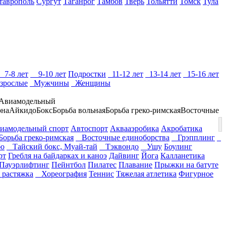
таврополь
Сургут
Таганрог
Тамбов
Тверь
Тольятти
Томск
Тула
7-8 лет
9-10 лет
Подростки
11-12 лет
13-14 лет
15-16 лет
зрослые
Мужчины
Женщины
Авиамодельный
она
Айкидо
Бокс
Борьба вольная
Борьба греко-римская
Восточные
иамодельный спорт
Автоспорт
Аквааэробика
Акробатика
орьба греко-римская
Восточные единоборства
Грэпплинг
о
Тайский бокс, Муай-тай
Тэквондо
Ушу
Боулинг
рт
Гребля на байдарках и каноэ
Дайвинг
Йога
Калланетика
Пауэрлифтинг
Пейнтбол
Пилатес
Плавание
Прыжки на батуте
 растяжка
Хореография
Теннис
Тяжелая атлетика
Фигурное