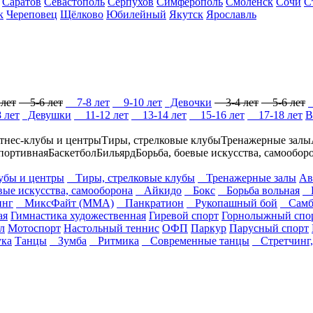
Саратов
Севастополь
Серпухов
Симферополь
Смоленск
Сочи
С
к
Череповец
Щёлково
Юбилейный
Якутск
Ярославль
лет
5-6 лет
7-8 лет
9-10 лет
Девочки
3-4 лет
5-6 лет
 лет
Девушки
11-12 лет
13-14 лет
15-16 лет
17-18 лет
В
тнес-клубы и центры
Тиры, стрелковые клубы
Тренажерные залы
портивная
Баскетбол
Бильярд
Борьба, боевые искусства, самообор
бы и центры
Тиры, стрелковые клубы
Тренажерные залы
Ав
вые искусства, самооборона
Айкидо
Бокс
Борьба вольная
Б
нг
МиксФайт (ММА)
Панкратион
Рукопашный бой
Самб
ая
Гимнастика художественная
Гиревой спорт
Горнолыжный спо
л
Мотоспорт
Настольный теннис
ОФП
Паркур
Парусный спорт
ука
Танцы
Зумба
Ритмика
Современные танцы
Стретчинг,