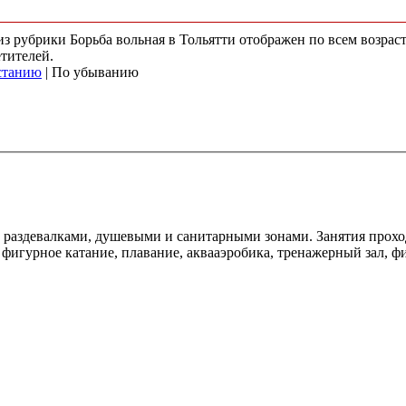
 из рубрики Борьба вольная в Тольятти отображен по всем возр
етителей.
станию
| По убыванию
н раздевалками, душевыми и санитарными зонами. Занятия прохо
, фигурное катание, плавание, аквааэробика, тренажерный зал, ф