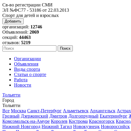
Св-во регистрации СМИ
ЭЛ №ФС77 - 53186 от 22.03.2013
Спорт для детей и взрослых
Добавить
организаций:
12746
Объявлений:
2069
секций:
44463
отзывов:
5219
Организации
Объявления
Виды спорта
Статьи о спорте
Работа
Новости
Тольятти
Город
Тольятти
Все
Москва
Санкт-Петербург
Альметьевск
Архангельск
Астрах
Грозный
Дзержинский
Дмитров
Долгопрудный
Екатеринбург
Комсомольск-на-Амуре
Королев
Кострома
Красногорск
Красно
Нижний Новгород
Нижний Тагил
Новокузнецк
Новороссийск