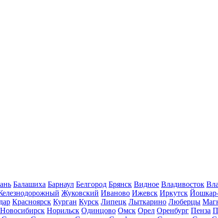
ань
Балашиха
Барнаул
Белгород
Брянск
Видное
Владивосток
Вла
Железнодорожный
Жуковский
Иваново
Ижевск
Иркутск
Йошкар
дар
Красноярск
Курган
Курск
Липецк
Лыткарино
Люберцы
Маг
Новосибирск
Норильск
Одинцово
Омск
Орел
Оренбург
Пенза
П