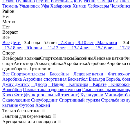
Псков
Пушкино
Реутов
Ростов-на-Дону
Рязань
Самара
Саранск
Тюмень
Ульяновск
Уфа
Хабаровск
Химки
Чебоксары
Челябинс
Район
Нет
Метро
Нет
Возраст
Все
Все
Дети
3-4 года
5-6 лет
7-8 лет
9-10 лет
Мальчики
3-4 
17-18 лет
Юноши
11-12 лет
13-14 лет
15-16 лет
17-18
Спорт
Все
Борьба вольная
Спорткомплексы
Бассейны
Ледовые катки
Фи
спорт
Автоспорт
Аквааэробика
Акробатика
Аэробика
Аэробика с
единоборства
Грэпплинг
Все
Спорткомплексы
Бассейны
Ледовые катки
Фитнес-клу
Аэробика
Аэробика спортивная
Баскетбол
Бильярд
Борьба, бое
Джиу-джитсу
Дзюдо
Иайдо
Капоэйра
Карате
Кикбокси
Волейбол
Гимнастика оздоровительная
Гимнастика развивающ
КроссФит (функциональный тренинг)
Культуризм
Мини-футбо
Скалолазание
Сноубординг
Спортивный туризм
Стрельба из л
катание
Футбол
Хоккей
Только бесплатные
Занятия для беременных
Аренда зала или площадки