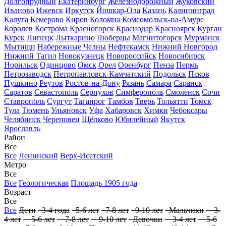
Долгопрудный
Екатеринбург
Железнодорожный
Жуковский
Иваново
Ижевск
Иркутск
Йошкар-Ола
Казань
Калининград
Калуга
Кемерово
Киров
Коломна
Комсомольск-на-Амуре
Королев
Кострома
Красногорск
Краснодар
Красноярск
Курган
Курск
Липецк
Лыткарино
Люберцы
Магнитогорск
Мурманск
Мытищи
Набережные Челны
Нефтекамск
Нижний Новгород
Нижний Тагил
Новокузнецк
Новороссийск
Новосибирск
Норильск
Одинцово
Омск
Орел
Оренбург
Пенза
Пермь
Петрозаводск
Петропавловск-Камчатский
Подольск
Псков
Пушкино
Реутов
Ростов-на-Дону
Рязань
Самара
Саранск
Саратов
Севастополь
Серпухов
Симферополь
Смоленск
Сочи
Ставрополь
Сургут
Таганрог
Тамбов
Тверь
Тольятти
Томск
Тула
Тюмень
Ульяновск
Уфа
Хабаровск
Химки
Чебоксары
Челябинск
Череповец
Щёлково
Юбилейный
Якутск
Ярославль
Район
Все
Все
Ленинский
Верх-Исетский
Метро
Все
Все
Геологическая
Площадь 1905 года
Возраст
Все
Все
Дети
3-4 года
5-6 лет
7-8 лет
9-10 лет
Мальчики
3-
4 лет
5-6 лет
7-8 лет
9-10 лет
Девочки
3-4 лет
5-6