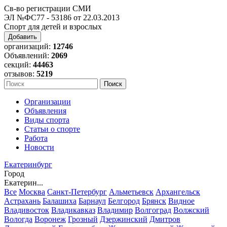
Св-во регистрации СМИ
ЭЛ №ФС77 - 53186 от 22.03.2013
Спорт для детей и взрослых
Добавить
организаций:
12746
Объявлений:
2069
секций:
44463
отзывов:
5219
Организации
Объявления
Виды спорта
Статьи о спорте
Работа
Новости
Екатеринбург
Город
Екатерин...
Все
Москва
Санкт-Петербург
Альметьевск
Архангельск
Астрахань
Балашиха
Барнаул
Белгород
Брянск
Видное
Владивосток
Владикавказ
Владимир
Волгоград
Волжский
Вологда
Воронеж
Грозный
Дзержинский
Дмитров