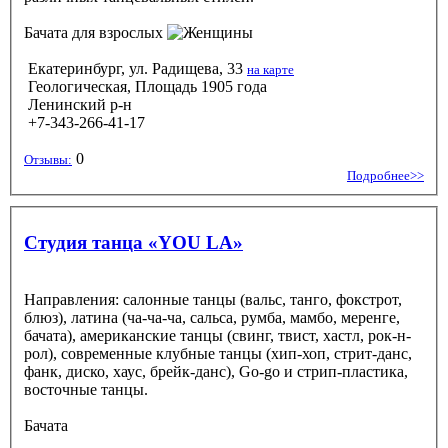
Бачата
для взрослых
Екатеринбург, ул. Радищева, 33
на карте
Геологическая, Площадь 1905 года
Ленинский р-н
+7-343-266-41-17
0
Отзывы:
Подробнее>>
Студия танца «YOU LA»
Направления: салонные танцы (вальс, танго, фокстрот,
блюз), латина (ча-ча-ча, сальса, румба, мамбо, меренге,
бачата), американские танцы (свинг, твист, хастл, рок-н-
рол), современные клубные танцы (хип-хоп, стрит-данс,
фанк, диско, хаус, брейк-данс), Go-go и стрип-пластика,
восточные танцы.
Бачата