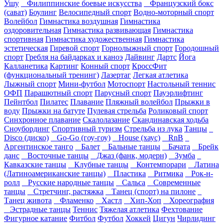
Ушу
Филиппинские боевые искусства
Французский бокс
(сават)
Боулинг
Велосипедный спорт
Водно-моторный спорт
Волейбол
Гимнастика воздушная
Гимнастика
оздоровительная
Гимнастика развивающая
Гимнастика
спортивная
Гимнастика художественная
Гимнастика
эстетическая
Гиревой спорт
Горнолыжный спорт
Городошный
спорт
Гребля на байдарках и каноэ
Дайвинг
Дартс
Йога
Калланетика
Картинг
Конный спорт
КроссФит
(функциональный тренинг)
Лазертаг
Легкая атлетика
Лыжный спорт
Мини-футбол
Мотоспорт
Настольный теннис
ОФП
Парашютный спорт
Парусный спорт
Пауэрлифтинг
Пейнтбол
Пилатес
Плавание
Пляжный волейбол
Прыжки в
воду
Прыжки на батуте
Пулевая стрельба
Роликовый спорт
Синхронное плавание
Скалолазание
Скандинавская ходьба
Сноубординг
Спортивный туризм
Стрельба из лука
Танцы
Disco (диско)
Go-Go (гоу-гоу)
House (хаус)
RnB
Аргентинское танго
Балет
Бальные танцы
Бачата
Брейк
данс
Восточные танцы
Джаз (фанк, модерн)
Зумба
Кавказские танцы
Клубные танцы
Контемпорари
Латина
(Латиноамериканские танцы)
Пластика
Ритмика
Рок-н-
ролл
Русские народные танцы
Сальса
Современные
танцы
Стретчинг, растяжка
Танец (спорт) на пилоне
Танец живота
Фламенко
Хастл
Хип-Хоп
Хореография
Эстрадные танцы
Теннис
Тяжелая атлетика
Фехтование
Фигурное катание
Фитбол
Футбол
Хоккей
Цигун
Чирлидинг