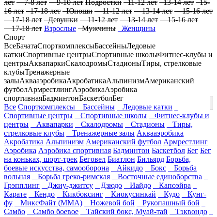
лет
7-8 лет
9-10 лет
Подростки
11-12 лет
13-14 лет
15-
16 лет
17-18 лет
Юноши
11-12 лет
13-14 лет
15-16 лет
17-18 лет
Девушки
11-12 лет
13-14 лет
15-16 лет
17-18 лет
Взрослые
Мужчины
Женщины
Спорт
Все
Бачата
Спорткомплексы
Бассейны
Ледовые
катки
Спортивные центры
Спортивные школы
Фитнес-клубы и
центры
Аквапарки
Скалодромы
Стадионы
Тиры, стрелковые
клубы
Тренажерные
залы
Аквааэробика
Акробатика
Альпинизм
Американский
футбол
Армрестлинг
Аэробика
Аэробика
спортивная
Бадминтон
Баскетбол
Бег
Все
Спорткомплексы
Бассейны
Ледовые катки
Спортивные центры
Спортивные школы
Фитнес-клубы и
центры
Аквапарки
Скалодромы
Стадионы
Тиры,
стрелковые клубы
Тренажерные залы
Аквааэробика
Акробатика
Альпинизм
Американский футбол
Армрестлинг
Аэробика
Аэробика спортивная
Бадминтон
Баскетбол
Бег
Бег
на коньках, шорт-трек
Беговел
Биатлон
Бильярд
Борьба,
боевые искусства, самооборона
Айкидо
Бокс
Борьба
вольная
Борьба греко-римская
Восточные единоборства
Грэпплинг
Джиу-джитсу
Дзюдо
Иайдо
Капоэйра
Карате
Кендо
Кикбоксинг
Киокусинкай
Кудо
Кунг-
фу
МиксФайт (ММА)
Ножевой бой
Рукопашный бой
Самбо
Самбо боевое
Тайский бокс, Муай-тай
Тэквондо