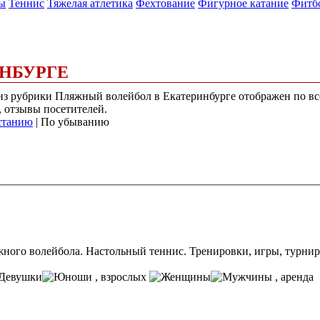
ы
Теннис
Тяжелая атлетика
Фехтование
Фигурное катание
Фитб
НБУРГЕ
) из рубрики Пляжный волейбол в Екатеринбурге отображен по в
, отзывы посетителей.
станию
| По убыванию
ного волейбола. Настольный теннис. Тренировки, игры, турнир
, взрослых
, аренда