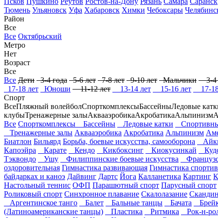
Псков
Пушкино
Реутов
Ростов-на-Дону
Рязань
Самара
Саранск
Тюмень
Ульяновск
Уфа
Хабаровск
Химки
Чебоксары
Челябинс
Район
Все
Все
Октябрьский
Метро
Нет
Возраст
Все
Все
Дети
3-4 года
5-6 лет
7-8 лет
9-10 лет
Мальчики
3-4 
17-18 лет
Юноши
11-12 лет
13-14 лет
15-16 лет
17-18
Спорт
Все
Пляжный волейбол
Спорткомплексы
Бассейны
Ледовые катк
клубы
Тренажерные залы
Аквааэробика
Акробатика
Альпинизм
А
Все
Спорткомплексы
Бассейны
Ледовые катки
Спортивны
Тренажерные залы
Аквааэробика
Акробатика
Альпинизм
Аме
Биатлон
Бильярд
Борьба, боевые искусства, самооборона
Айк
Капоэйра
Карате
Кендо
Кикбоксинг
Киокусинкай
Куд
Тэквондо
Ушу
Филиппинские боевые искусства
Французск
оздоровительная
Гимнастика развивающая
Гимнастика спортив
байдарках и каноэ
Дайвинг
Дартс
Йога
Калланетика
Картинг
К
Настольный теннис
ОФП
Парашютный спорт
Парусный спорт
Роликовый спорт
Синхронное плавание
Скалолазание
Скандин
Аргентинское танго
Балет
Бальные танцы
Бачата
Брейк
(Латиноамериканские танцы)
Пластика
Ритмика
Рок-н-ро