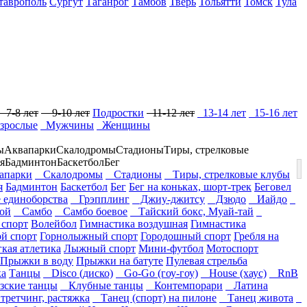
таврополь
Сургут
Таганрог
Тамбов
Тверь
Тольятти
Томск
Тула
7-8 лет
9-10 лет
Подростки
11-12 лет
13-14 лет
15-16 лет
зрослые
Мужчины
Женщины
ы
Аквапарки
Скалодромы
Стадионы
Тиры, стрелковые
я
Бадминтон
Баскетбол
Бег
парки
Скалодромы
Стадионы
Тиры, стрелковые клубы
я
Бадминтон
Баскетбол
Бег
Бег на коньках, шорт-трек
Беговел
единоборства
Грэпплинг
Джиу-джитсу
Дзюдо
Иайдо
ой
Самбо
Самбо боевое
Тайский бокс, Муай-тай
 спорт
Волейбол
Гимнастика воздушная
Гимнастика
ой спорт
Горнолыжный спорт
Городошный спорт
Гребля на
гкая атлетика
Лыжный спорт
Мини-футбол
Мотоспорт
Прыжки в воду
Прыжки на батуте
Пулевая стрельба
ка
Танцы
Disco (диско)
Go-Go (гоу-гоу)
House (хаус)
RnB
ские танцы
Клубные танцы
Контемпорари
Латина
ретчинг, растяжка
Танец (спорт) на пилоне
Танец живота