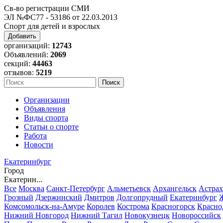
Св-во регистрации СМИ
ЭЛ №ФС77 - 53186 от 22.03.2013
Спорт для детей и взрослых
Добавить
организаций:
12743
Объявлений:
2069
секций:
44463
отзывов:
5219
Организации
Объявления
Виды спорта
Статьи о спорте
Работа
Новости
Екатеринбург
Город
Екатерин...
Все
Москва
Санкт-Петербург
Альметьевск
Архангельск
Астрах
Грозный
Дзержинский
Дмитров
Долгопрудный
Екатеринбург
Комсомольск-на-Амуре
Королев
Кострома
Красногорск
Красно
Нижний Новгород
Нижний Тагил
Новокузнецк
Новороссийск