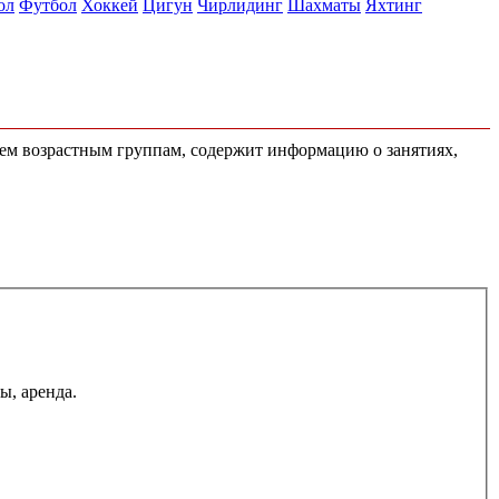
ол
Футбол
Хоккей
Цигун
Чирлидинг
Шахматы
Яхтинг
сем возрастным группам, содержит информацию о занятиях,
ы, аренда.