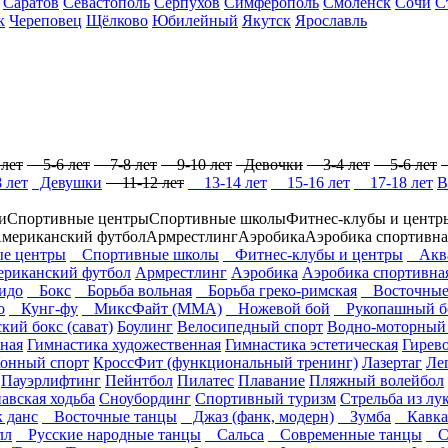
Саратов
Севастополь
Серпухов
Симферополь
Смоленск
Сочи
С
к
Череповец
Щёлково
Юбилейный
Якутск
Ярославль
лет
5-6 лет
7-8 лет
9-10 лет
Девочки
3-4 лет
5-6 лет
 лет
Девушки
11-12 лет
13-14 лет
15-16 лет
17-18 лет
В
и
Спортивные центры
Спортивные школы
Фитнес-клубы и центр
мериканский футбол
Армрестлинг
Аэробика
Аэробика спортивна
е центры
Спортивные школы
Фитнес-клубы и центры
Аква
риканский футбол
Армрестлинг
Аэробика
Аэробика спортивна
идо
Бокс
Борьба вольная
Борьба греко-римская
Восточные 
о
Кунг-фу
МиксФайт (ММА)
Ножевой бой
Рукопашный б
ий бокс (сават)
Боулинг
Велосипедный спорт
Водно-моторный
ная
Гимнастика художественная
Гимнастика эстетическая
Гирев
онный спорт
КроссФит (функциональный тренинг)
Лазертаг
Ле
Пауэрлифтинг
Пейнтбол
Пилатес
Плавание
Пляжный волейбол
авская ходьба
Сноубординг
Спортивный туризм
Стрельба из лу
 данс
Восточные танцы
Джаз (фанк, модерн)
Зумба
Кавказ
лл
Русские народные танцы
Сальса
Современные танцы
Ст