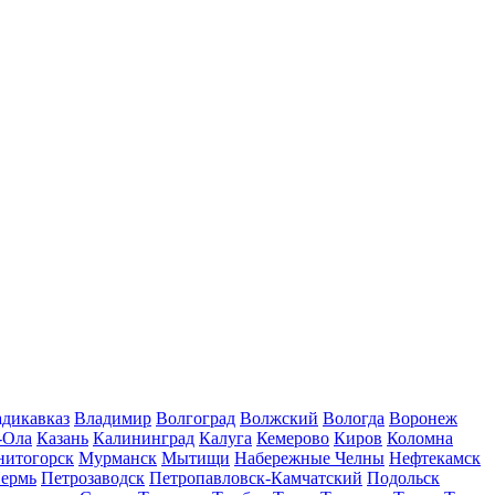
дикавказ
Владимир
Волгоград
Волжский
Вологда
Воронеж
-Ола
Казань
Калининград
Калуга
Кемерово
Киров
Коломна
нитогорск
Мурманск
Мытищи
Набережные Челны
Нефтекамск
ермь
Петрозаводск
Петропавловск-Камчатский
Подольск