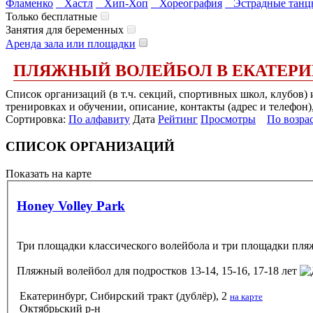
Фламенко
Хастл
Хип-Хоп
Хореография
Эстрадные танц
Только бесплатные
Занятия для беременных
Аренда зала или площадки
ПЛЯЖНЫЙ ВОЛЕЙБОЛ В ЕКАТЕРИ
Список организаций (в т.ч. секций, спортивных школ, клубов
тренировках и обучении, описание, контакты (адрес и телефон)
Сортировка:
По алфавиту
Дата
Рейтинг
Просмотры
По возра
СПИСОК ОРГАНИЗАЦИЙ
Показать на карте
Honey Volley Park
Три площадки классического волейбола и три площадки пляж
Пляжный волейбол
для подростков 13-14, 15-16, 17-18 лет
Екатеринбург, Сибирский тракт (дублёр), 2
на карте
Октябрьский р-н