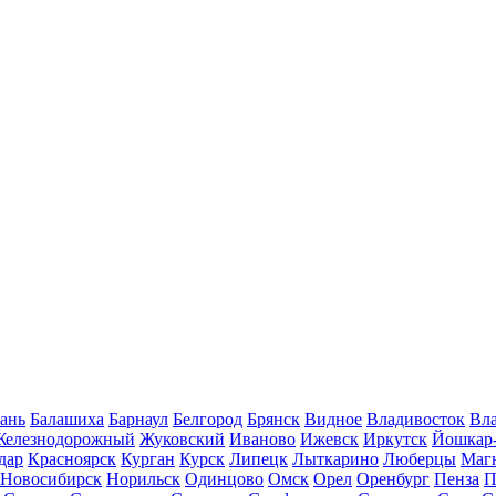
ань
Балашиха
Барнаул
Белгород
Брянск
Видное
Владивосток
Вла
Железнодорожный
Жуковский
Иваново
Ижевск
Иркутск
Йошкар
дар
Красноярск
Курган
Курск
Липецк
Лыткарино
Люберцы
Маг
Новосибирск
Норильск
Одинцово
Омск
Орел
Оренбург
Пенза
П