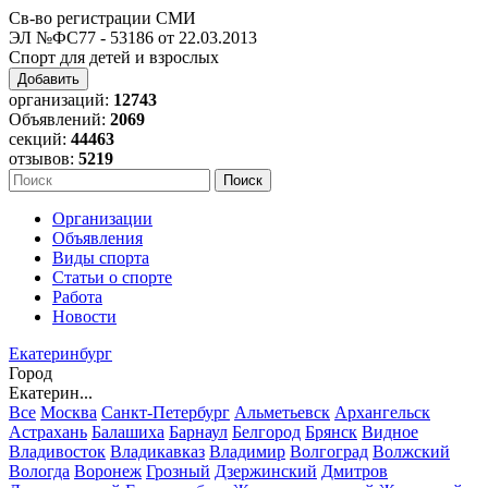
Св-во регистрации СМИ
ЭЛ №ФС77 - 53186 от 22.03.2013
Спорт для детей и взрослых
Добавить
организаций:
12743
Объявлений:
2069
секций:
44463
отзывов:
5219
Организации
Объявления
Виды спорта
Статьи о спорте
Работа
Новости
Екатеринбург
Город
Екатерин...
Все
Москва
Санкт-Петербург
Альметьевск
Архангельск
Астрахань
Балашиха
Барнаул
Белгород
Брянск
Видное
Владивосток
Владикавказ
Владимир
Волгоград
Волжский
Вологда
Воронеж
Грозный
Дзержинский
Дмитров