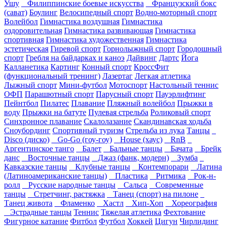
Ушу
Филиппинские боевые искусства
Французский бокс
(сават)
Боулинг
Велосипедный спорт
Водно-моторный спорт
Волейбол
Гимнастика воздушная
Гимнастика
оздоровительная
Гимнастика развивающая
Гимнастика
спортивная
Гимнастика художественная
Гимнастика
эстетическая
Гиревой спорт
Горнолыжный спорт
Городошный
спорт
Гребля на байдарках и каноэ
Дайвинг
Дартс
Йога
Калланетика
Картинг
Конный спорт
КроссФит
(функциональный тренинг)
Лазертаг
Легкая атлетика
Лыжный спорт
Мини-футбол
Мотоспорт
Настольный теннис
ОФП
Парашютный спорт
Парусный спорт
Пауэрлифтинг
Пейнтбол
Пилатес
Плавание
Пляжный волейбол
Прыжки в
воду
Прыжки на батуте
Пулевая стрельба
Роликовый спорт
Синхронное плавание
Скалолазание
Скандинавская ходьба
Сноубординг
Спортивный туризм
Стрельба из лука
Танцы
Disco (диско)
Go-Go (гоу-гоу)
House (хаус)
RnB
Аргентинское танго
Балет
Бальные танцы
Бачата
Брейк
данс
Восточные танцы
Джаз (фанк, модерн)
Зумба
Кавказские танцы
Клубные танцы
Контемпорари
Латина
(Латиноамериканские танцы)
Пластика
Ритмика
Рок-н-
ролл
Русские народные танцы
Сальса
Современные
танцы
Стретчинг, растяжка
Танец (спорт) на пилоне
Танец живота
Фламенко
Хастл
Хип-Хоп
Хореография
Эстрадные танцы
Теннис
Тяжелая атлетика
Фехтование
Фигурное катание
Фитбол
Футбол
Хоккей
Цигун
Чирлидинг