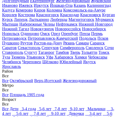
Долгопрудный
Екатеринбург
Железнодорожный
Жуковский
Иваново
Ижевск
Иркутск
Йошкар-Ола
Казань
Калининград
Калуга
Кемерово
Киров
Коломна
Комсомольск-на-Амуре
Королев
Кострома
Красногорск
Краснодар
Красноярск
Курган
Курск
Липецк
Лыткарино
Люберцы
Магнитогорск
Мурманск
Мытищи
Набережные Челны
Нефтекамск
Нижний Новгород
Нижний Тагил
Новокузнецк
Новороссийск
Новосибирск
Норильск
Одинцово
Омск
Орел
Оренбург
Пенза
Пермь
Петрозаводск
Петропавловск-Камчатский
Подольск
Псков
Пушкино
Реутов
Ростов-на-Дону
Рязань
Самара
Саранск
Саратов
Севастополь
Серпухов
Симферополь
Смоленск
Сочи
Ставрополь
Сургут
Таганрог
Тамбов
Тверь
Тольятти
Томск
Тула
Тюмень
Ульяновск
Уфа
Хабаровск
Химки
Чебоксары
Челябинск
Череповец
Щёлково
Юбилейный
Якутск
Ярославль
Район
Все
Все
Октябрьский
Верх-Исетский
Железнодорожный
Метро
Все
Все
Площадь 1905 года
Возраст
Все
Все
Дети
3-4 года
5-6 лет
7-8 лет
9-10 лет
Мальчики
3-
4 лет
5-6 лет
7-8 лет
9-10 лет
Девочки
3-4 лет
5-6