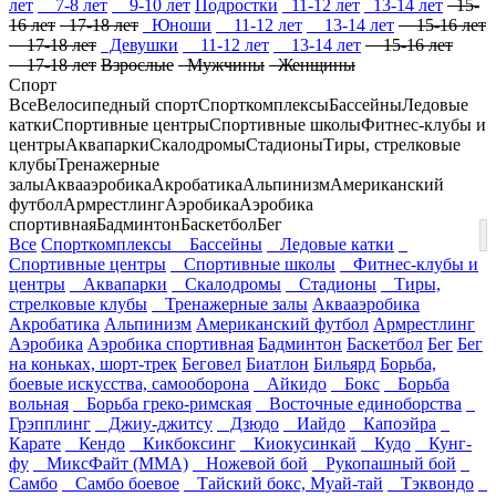
лет
7-8 лет
9-10 лет
Подростки
11-12 лет
13-14 лет
15-
16 лет
17-18 лет
Юноши
11-12 лет
13-14 лет
15-16 лет
17-18 лет
Девушки
11-12 лет
13-14 лет
15-16 лет
17-18 лет
Взрослые
Мужчины
Женщины
Спорт
Все
Велосипедный спорт
Спорткомплексы
Бассейны
Ледовые
катки
Спортивные центры
Спортивные школы
Фитнес-клубы и
центры
Аквапарки
Скалодромы
Стадионы
Тиры, стрелковые
клубы
Тренажерные
залы
Аквааэробика
Акробатика
Альпинизм
Американский
футбол
Армрестлинг
Аэробика
Аэробика
спортивная
Бадминтон
Баскетбол
Бег
Все
Спорткомплексы
Бассейны
Ледовые катки
Спортивные центры
Спортивные школы
Фитнес-клубы и
центры
Аквапарки
Скалодромы
Стадионы
Тиры,
стрелковые клубы
Тренажерные залы
Аквааэробика
Акробатика
Альпинизм
Американский футбол
Армрестлинг
Аэробика
Аэробика спортивная
Бадминтон
Баскетбол
Бег
Бег
на коньках, шорт-трек
Беговел
Биатлон
Бильярд
Борьба,
боевые искусства, самооборона
Айкидо
Бокс
Борьба
вольная
Борьба греко-римская
Восточные единоборства
Грэпплинг
Джиу-джитсу
Дзюдо
Иайдо
Капоэйра
Карате
Кендо
Кикбоксинг
Киокусинкай
Кудо
Кунг-
фу
МиксФайт (ММА)
Ножевой бой
Рукопашный бой
Самбо
Самбо боевое
Тайский бокс, Муай-тай
Тэквондо