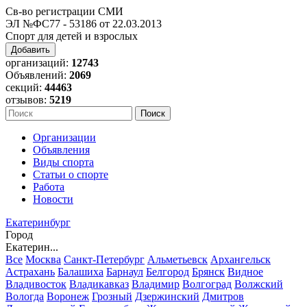
Св-во регистрации СМИ
ЭЛ №ФС77 - 53186 от 22.03.2013
Спорт для детей и взрослых
Добавить
организаций:
12743
Объявлений:
2069
секций:
44463
отзывов:
5219
Организации
Объявления
Виды спорта
Статьи о спорте
Работа
Новости
Екатеринбург
Город
Екатерин...
Все
Москва
Санкт-Петербург
Альметьевск
Архангельск
Астрахань
Балашиха
Барнаул
Белгород
Брянск
Видное
Владивосток
Владикавказ
Владимир
Волгоград
Волжский
Вологда
Воронеж
Грозный
Дзержинский
Дмитров