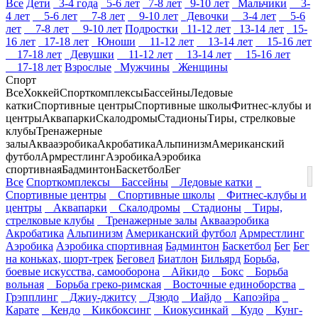
Все
Дети
3-4 года
5-6 лет
7-8 лет
9-10 лет
Мальчики
3-
4 лет
5-6 лет
7-8 лет
9-10 лет
Девочки
3-4 лет
5-6
лет
7-8 лет
9-10 лет
Подростки
11-12 лет
13-14 лет
15-
16 лет
17-18 лет
Юноши
11-12 лет
13-14 лет
15-16 лет
17-18 лет
Девушки
11-12 лет
13-14 лет
15-16 лет
17-18 лет
Взрослые
Мужчины
Женщины
Спорт
Все
Хоккей
Спорткомплексы
Бассейны
Ледовые
катки
Спортивные центры
Спортивные школы
Фитнес-клубы и
центры
Аквапарки
Скалодромы
Стадионы
Тиры, стрелковые
клубы
Тренажерные
залы
Аквааэробика
Акробатика
Альпинизм
Американский
футбол
Армрестлинг
Аэробика
Аэробика
спортивная
Бадминтон
Баскетбол
Бег
Все
Спорткомплексы
Бассейны
Ледовые катки
Спортивные центры
Спортивные школы
Фитнес-клубы и
центры
Аквапарки
Скалодромы
Стадионы
Тиры,
стрелковые клубы
Тренажерные залы
Аквааэробика
Акробатика
Альпинизм
Американский футбол
Армрестлинг
Аэробика
Аэробика спортивная
Бадминтон
Баскетбол
Бег
Бег
на коньках, шорт-трек
Беговел
Биатлон
Бильярд
Борьба,
боевые искусства, самооборона
Айкидо
Бокс
Борьба
вольная
Борьба греко-римская
Восточные единоборства
Грэпплинг
Джиу-джитсу
Дзюдо
Иайдо
Капоэйра
Карате
Кендо
Кикбоксинг
Киокусинкай
Кудо
Кунг-