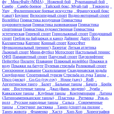
фу
МиксФайт (ММА)
Ножевой бой
Рукопашный бой
Самбо
Самбо боевое
Тайский бокс, Муай-тай
Тэквондо
Ушу
Филиппинские боевые искусства
Французский бокс
(сават)
Боулинг
Велосипедный спорт
Водно-моторный спорт
Волейбол
Гимнастика воздушная
Гимнастика
оздоровительная
Гимнастика развивающая
Гимнастика
спортивная
Гимнастика художественная
Гимнастика
эстетическая
Гиревой спорт
Горнолыжный спорт
Городошный
спорт
Гребля на байдарках и каноэ
Дайвинг
Дартс
Йога
Калланетика
Картинг
Конный спорт
КроссФит
(функциональный тренинг)
Лазертаг
Легкая атлетика
Лыжный спорт
Мини-футбол
Мотоспорт
Настольный теннис
ОФП
Парашютный спорт
Парусный спорт
Пауэрлифтинг
Пейнтбол
Пилатес
Плавание
Пляжный волейбол
Прыжки в
воду
Прыжки на батуте
Пулевая стрельба
Роликовый спорт
Синхронное плавание
Скалолазание
Скандинавская ходьба
Сноубординг
Спортивный туризм
Стрельба из лука
Танцы
Disco (диско)
Go-Go (гоу-гоу)
House (хаус)
RnB
Аргентинское танго
Балет
Бальные танцы
Бачата
Брейк
данс
Восточные танцы
Джаз (фанк, модерн)
Зумба
Кавказские танцы
Клубные танцы
Контемпорари
Латина
(Латиноамериканские танцы)
Пластика
Ритмика
Рок-н-
ролл
Русские народные танцы
Сальса
Современные
танцы
Стретчинг, растяжка
Танец (спорт) на пилоне
Танец живота
Фламенко
Хастл
Хип-Хоп
Хореография