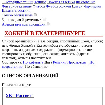
Эстрадные танцы
Теннис
Тяжелая атлетика
Фехтование
Фигурное катание
Фитбол
Футбол
Хоккей
Цигун
Чирлидинг
Шахматы
Яхтинг
Только бесплатные
Занятия для беременных
Аренда зала или площадки
ХОККЕЙ В ЕКАТЕРИНБУРГЕ
Список организаций (в т.ч. секций, спортивных школ, клубов)
из рубрики Хоккей в Екатеринбурге отображен по всем
возрастным группам, содержит информацию о занятиях,
тренировках и обучении, описание, контакты (адрес и
телефон), отзывы посетителей.
Сортировка:
По алфавиту
Дата
Рейтинг
Просмотры
По
возрастанию
| По убыванию
СПИСОК ОРГАНИЗАЦИЙ
Показать на карте
ХК "Рассвет"