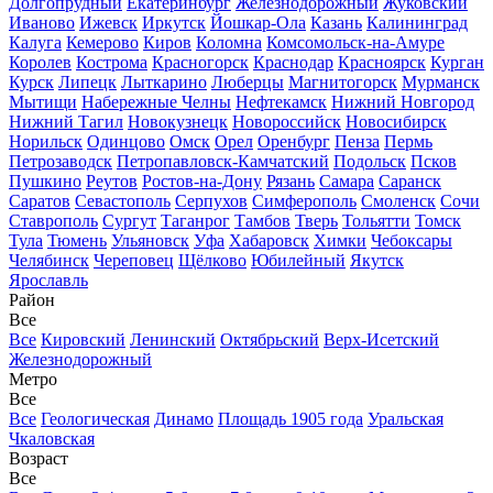
Долгопрудный
Екатеринбург
Железнодорожный
Жуковский
Иваново
Ижевск
Иркутск
Йошкар-Ола
Казань
Калининград
Калуга
Кемерово
Киров
Коломна
Комсомольск-на-Амуре
Королев
Кострома
Красногорск
Краснодар
Красноярск
Курган
Курск
Липецк
Лыткарино
Люберцы
Магнитогорск
Мурманск
Мытищи
Набережные Челны
Нефтекамск
Нижний Новгород
Нижний Тагил
Новокузнецк
Новороссийск
Новосибирск
Норильск
Одинцово
Омск
Орел
Оренбург
Пенза
Пермь
Петрозаводск
Петропавловск-Камчатский
Подольск
Псков
Пушкино
Реутов
Ростов-на-Дону
Рязань
Самара
Саранск
Саратов
Севастополь
Серпухов
Симферополь
Смоленск
Сочи
Ставрополь
Сургут
Таганрог
Тамбов
Тверь
Тольятти
Томск
Тула
Тюмень
Ульяновск
Уфа
Хабаровск
Химки
Чебоксары
Челябинск
Череповец
Щёлково
Юбилейный
Якутск
Ярославль
Район
Все
Все
Кировский
Ленинский
Октябрьский
Верх-Исетский
Железнодорожный
Метро
Все
Все
Геологическая
Динамо
Площадь 1905 года
Уральская
Чкаловская
Возраст
Все