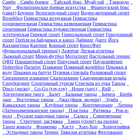
Самбо
Самбо боевое
Тайский бокс, Муай-тай
Тэквондо
Ушу
Филиппинские боевые искусства
Французский бокс
(сават)
Боулинг
Велосипедный спорт
Водно-моторный спорт
Волейбол
Гимнастика воздушная
Гимнастика
оздоровительная
Гимнастика развивающая
Гимнастика
спортивная
Гимнастика художественная
Гимнастика
эстетическая
Гиревой спорт
Горнолыжный спорт
Городошный
спорт
Гребля на байдарках и каноэ
Дайвинг
Дартс
Йога
Калланетика
Картинг
Конный спорт
КроссФит
(функциональный тренинг)
Лазертаг
Легкая атлетика
Лыжный спорт
Мини-футбол
Мотоспорт
Настольный теннис
ОФП
Парашютный спорт
Парусный спорт
Пауэрлифтинг
Пейнтбол
Пилатес
Плавание
Пляжный волейбол
Прыжки в
воду
Прыжки на батуте
Пулевая стрельба
Роликовый спорт
Синхронное плавание
Скалолазание
Скандинавская ходьба
Сноубординг
Спортивный туризм
Стрельба из лука
Танцы
Disco (диско)
Go-Go (гоу-гоу)
House (хаус)
RnB
Аргентинское танго
Балет
Бальные танцы
Бачата
Брейк
данс
Восточные танцы
Джаз (фанк, модерн)
Зумба
Кавказские танцы
Клубные танцы
Контемпорари
Латина
(Латиноамериканские танцы)
Пластика
Ритмика
Рок-н-
ролл
Русские народные танцы
Сальса
Современные
танцы
Стретчинг, растяжка
Танец (спорт) на пилоне
Танец живота
Фламенко
Хастл
Хип-Хоп
Хореография
Эстрадные танцы
Теннис
Тяжелая атлетика
Фехтование