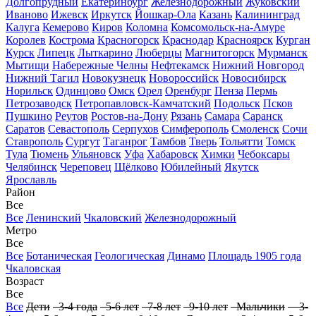
Долгопрудный
Екатеринбург
Железнодорожный
Жуковский
Иваново
Ижевск
Иркутск
Йошкар-Ола
Казань
Калининград
Калуга
Кемерово
Киров
Коломна
Комсомольск-на-Амуре
Королев
Кострома
Красногорск
Краснодар
Красноярск
Курган
Курск
Липецк
Лыткарино
Люберцы
Магнитогорск
Мурманск
Мытищи
Набережные Челны
Нефтекамск
Нижний Новгород
Нижний Тагил
Новокузнецк
Новороссийск
Новосибирск
Норильск
Одинцово
Омск
Орел
Оренбург
Пенза
Пермь
Петрозаводск
Петропавловск-Камчатский
Подольск
Псков
Пушкино
Реутов
Ростов-на-Дону
Рязань
Самара
Саранск
Саратов
Севастополь
Серпухов
Симферополь
Смоленск
Сочи
Ставрополь
Сургут
Таганрог
Тамбов
Тверь
Тольятти
Томск
Тула
Тюмень
Ульяновск
Уфа
Хабаровск
Химки
Чебоксары
Челябинск
Череповец
Щёлково
Юбилейный
Якутск
Ярославль
Район
Все
Все
Ленинский
Чкаловский
Железнодорожный
Метро
Все
Все
Ботаническая
Геологическая
Динамо
Площадь 1905 года
Чкаловская
Возраст
Все
Все
Дети
3-4 года
5-6 лет
7-8 лет
9-10 лет
Мальчики
3-