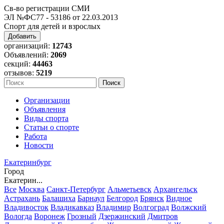
Св-во регистрации СМИ
ЭЛ №ФС77 - 53186 от 22.03.2013
Спорт для детей и взрослых
Добавить
организаций:
12743
Объявлений:
2069
секций:
44463
отзывов:
5219
Организации
Объявления
Виды спорта
Статьи о спорте
Работа
Новости
Екатеринбург
Город
Екатерин...
Все
Москва
Санкт-Петербург
Альметьевск
Архангельск
Астрахань
Балашиха
Барнаул
Белгород
Брянск
Видное
Владивосток
Владикавказ
Владимир
Волгоград
Волжский
Вологда
Воронеж
Грозный
Дзержинский
Дмитров