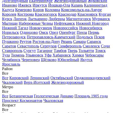
Долгопрудный
Екатеринбург
Железнодорожный
Жуковский
Иваново
Ижевск
Иркутск
Йошкар-Ола
Казань
Калининград
Калуга
Кемерово
Киров
Коломна
Комсомольск-на-Амуре
Королев
Кострома
Красногорск
Краснодар
Красноярск
Курган
Курск
Липецк
Лыткарино
Люберцы
Магнитогорск
Мурманск
Мытищи
Набережные Челны
Нефтекамск
Нижний Новгород
Нижний Тагил
Новокузнецк
Новороссийск
Новосибирск
Норильск
Одинцово
Омск
Орел
Оренбург
Пенза
Пермь
Петрозаводск
Петропавловск-Камчатский
Подольск
Псков
Пушкино
Реутов
Ростов-на-Дону
Рязань
Самара
Саранск
Саратов
Севастополь
Серпухов
Симферополь
Смоленск
Сочи
Ставрополь
Сургут
Таганрог
Тамбов
Тверь
Тольятти
Томск
Тула
Тюмень
Ульяновск
Уфа
Хабаровск
Химки
Чебоксары
Челябинск
Череповец
Щёлково
Юбилейный
Якутск
Ярославль
Район
Все
Все
Кировский
Ленинский
Октябрьский
Орджоникидзевский
Чкаловский
Верх-Исетский
Железнодорожный
Метро
Все
Все
Ботаническая
Геологическая
Динамо
Площадь 1905 года
Проспект Космонавтов
Чкаловская
Возраст
Все