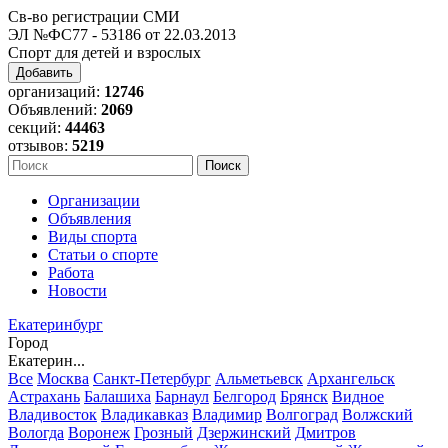
Св-во регистрации СМИ
ЭЛ №ФС77 - 53186 от 22.03.2013
Спорт для детей и взрослых
Добавить
организаций:
12746
Объявлений:
2069
секций:
44463
отзывов:
5219
Организации
Объявления
Виды спорта
Статьи о спорте
Работа
Новости
Екатеринбург
Город
Екатерин...
Все
Москва
Санкт-Петербург
Альметьевск
Архангельск
Астрахань
Балашиха
Барнаул
Белгород
Брянск
Видное
Владивосток
Владикавказ
Владимир
Волгоград
Волжский
Вологда
Воронеж
Грозный
Дзержинский
Дмитров