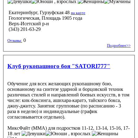
, взрослых
Екатеринбург, Гурзуфская 48
на карте
Геологическая, Площадь 1905 года
Верх-Исетский р-н
(343) 201-63-29
0
Отзывы:
Подробнее>>
Клуб рукопашного боя "SATORI777"
Обучение для всех желающих рукопашному бою,
основанному на синтезе ударной и борцовской техник
различных стилей и направлений боевых искусств, в том
числе: кик-боксинга, ашихара-каратэ, тайского бокса,
джиу-джитсу. Занятия: групповые (по расписанию - 3
раза в неделю) и индивидуальные (график
согласовывается отдельно).
МиксФайт (ММА)
для подростков 11-12, 13-14, 15-16, 17-
18 лет
, взрослых