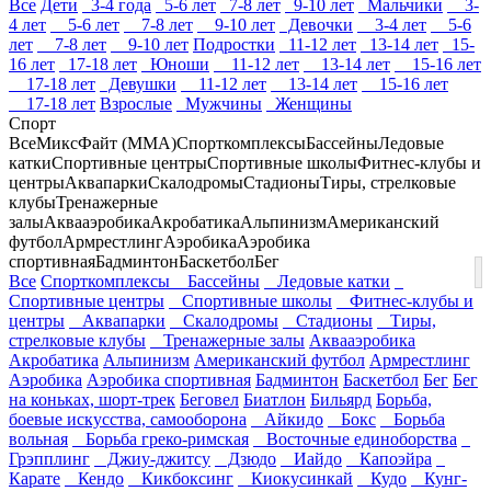
Все
Дети
3-4 года
5-6 лет
7-8 лет
9-10 лет
Мальчики
3-
4 лет
5-6 лет
7-8 лет
9-10 лет
Девочки
3-4 лет
5-6
лет
7-8 лет
9-10 лет
Подростки
11-12 лет
13-14 лет
15-
16 лет
17-18 лет
Юноши
11-12 лет
13-14 лет
15-16 лет
17-18 лет
Девушки
11-12 лет
13-14 лет
15-16 лет
17-18 лет
Взрослые
Мужчины
Женщины
Спорт
Все
МиксФайт (ММА)
Спорткомплексы
Бассейны
Ледовые
катки
Спортивные центры
Спортивные школы
Фитнес-клубы и
центры
Аквапарки
Скалодромы
Стадионы
Тиры, стрелковые
клубы
Тренажерные
залы
Аквааэробика
Акробатика
Альпинизм
Американский
футбол
Армрестлинг
Аэробика
Аэробика
спортивная
Бадминтон
Баскетбол
Бег
Все
Спорткомплексы
Бассейны
Ледовые катки
Спортивные центры
Спортивные школы
Фитнес-клубы и
центры
Аквапарки
Скалодромы
Стадионы
Тиры,
стрелковые клубы
Тренажерные залы
Аквааэробика
Акробатика
Альпинизм
Американский футбол
Армрестлинг
Аэробика
Аэробика спортивная
Бадминтон
Баскетбол
Бег
Бег
на коньках, шорт-трек
Беговел
Биатлон
Бильярд
Борьба,
боевые искусства, самооборона
Айкидо
Бокс
Борьба
вольная
Борьба греко-римская
Восточные единоборства
Грэпплинг
Джиу-джитсу
Дзюдо
Иайдо
Капоэйра
Карате
Кендо
Кикбоксинг
Киокусинкай
Кудо
Кунг-