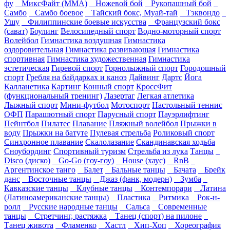
фу
МиксФайт (ММА)
Ножевой бой
Рукопашный бой
Самбо
Самбо боевое
Тайский бокс, Муай-тай
Тэквондо
Ушу
Филиппинские боевые искусства
Французский бокс
(сават)
Боулинг
Велосипедный спорт
Водно-моторный спорт
Волейбол
Гимнастика воздушная
Гимнастика
оздоровительная
Гимнастика развивающая
Гимнастика
спортивная
Гимнастика художественная
Гимнастика
эстетическая
Гиревой спорт
Горнолыжный спорт
Городошный
спорт
Гребля на байдарках и каноэ
Дайвинг
Дартс
Йога
Калланетика
Картинг
Конный спорт
КроссФит
(функциональный тренинг)
Лазертаг
Легкая атлетика
Лыжный спорт
Мини-футбол
Мотоспорт
Настольный теннис
ОФП
Парашютный спорт
Парусный спорт
Пауэрлифтинг
Пейнтбол
Пилатес
Плавание
Пляжный волейбол
Прыжки в
воду
Прыжки на батуте
Пулевая стрельба
Роликовый спорт
Синхронное плавание
Скалолазание
Скандинавская ходьба
Сноубординг
Спортивный туризм
Стрельба из лука
Танцы
Disco (диско)
Go-Go (гоу-гоу)
House (хаус)
RnB
Аргентинское танго
Балет
Бальные танцы
Бачата
Брейк
данс
Восточные танцы
Джаз (фанк, модерн)
Зумба
Кавказские танцы
Клубные танцы
Контемпорари
Латина
(Латиноамериканские танцы)
Пластика
Ритмика
Рок-н-
ролл
Русские народные танцы
Сальса
Современные
танцы
Стретчинг, растяжка
Танец (спорт) на пилоне
Танец живота
Фламенко
Хастл
Хип-Хоп
Хореография