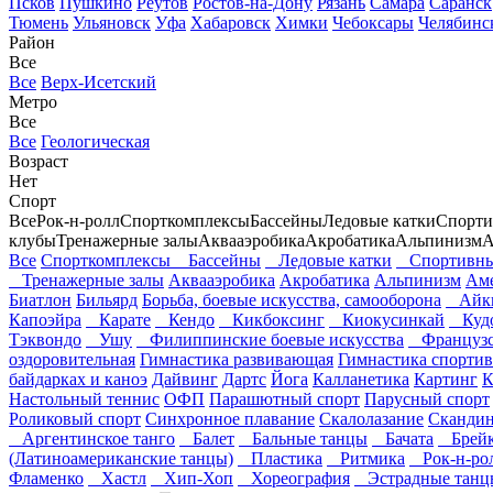
Псков
Пушкино
Реутов
Ростов-на-Дону
Рязань
Самара
Саранск
Тюмень
Ульяновск
Уфа
Хабаровск
Химки
Чебоксары
Челябинс
Район
Все
Все
Верх-Исетский
Метро
Все
Все
Геологическая
Возраст
Нет
Спорт
Все
Рок-н-ролл
Спорткомплексы
Бассейны
Ледовые катки
Спорти
клубы
Тренажерные залы
Аквааэробика
Акробатика
Альпинизм
А
Все
Спорткомплексы
Бассейны
Ледовые катки
Спортивны
Тренажерные залы
Аквааэробика
Акробатика
Альпинизм
Аме
Биатлон
Бильярд
Борьба, боевые искусства, самооборона
Айк
Капоэйра
Карате
Кендо
Кикбоксинг
Киокусинкай
Куд
Тэквондо
Ушу
Филиппинские боевые искусства
Французск
оздоровительная
Гимнастика развивающая
Гимнастика спортив
байдарках и каноэ
Дайвинг
Дартс
Йога
Калланетика
Картинг
К
Настольный теннис
ОФП
Парашютный спорт
Парусный спорт
Роликовый спорт
Синхронное плавание
Скалолазание
Скандин
Аргентинское танго
Балет
Бальные танцы
Бачата
Брейк
(Латиноамериканские танцы)
Пластика
Ритмика
Рок-н-ро
Фламенко
Хастл
Хип-Хоп
Хореография
Эстрадные танц