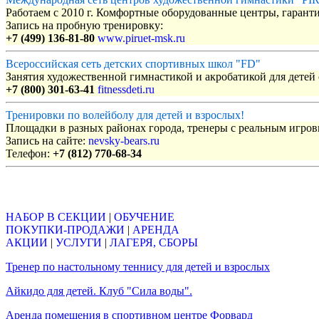
Работаем с 2010 г. Комфортные оборудованные центры, гаранти
Запись на пробную тренировку:
+7 (499) 136-81-80
www.piruet-msk.ru
Всероссийская сеть детских спортивных школ "FD"
Занятия художественной гимнастикой и акробатикой для детей с
+7 (800) 301-63-41
fitnessdeti.ru
Тренировки по волейболу для детей и взрослых!
Площадки в разных районах города, тренеры с реальным игро
Запись на сайте:
nevsky-bears.ru
Телефон:
+7 (812) 770-68-34
Объявления
НАБОР В СЕКЦИИ
|
ОБУЧЕНИЕ
ПОКУПКИ-ПРОДАЖИ
|
АРЕНДА
АКЦИИ
|
УСЛУГИ
|
ЛАГЕРЯ, СБОРЫ
Тренер по настольному теннису для детей и взрослых
Айкидо для детей. Клуб "Сила воды".
Аренда помещения в спортивном центре Форвард