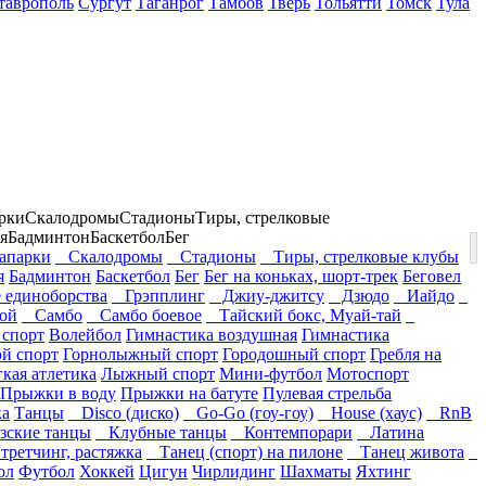
таврополь
Сургут
Таганрог
Тамбов
Тверь
Тольятти
Томск
Тула
рки
Скалодромы
Стадионы
Тиры, стрелковые
я
Бадминтон
Баскетбол
Бег
парки
Скалодромы
Стадионы
Тиры, стрелковые клубы
я
Бадминтон
Баскетбол
Бег
Бег на коньках, шорт-трек
Беговел
единоборства
Грэпплинг
Джиу-джитсу
Дзюдо
Иайдо
ой
Самбо
Самбо боевое
Тайский бокс, Муай-тай
 спорт
Волейбол
Гимнастика воздушная
Гимнастика
ой спорт
Горнолыжный спорт
Городошный спорт
Гребля на
гкая атлетика
Лыжный спорт
Мини-футбол
Мотоспорт
Прыжки в воду
Прыжки на батуте
Пулевая стрельба
ка
Танцы
Disco (диско)
Go-Go (гоу-гоу)
House (хаус)
RnB
ские танцы
Клубные танцы
Контемпорари
Латина
ретчинг, растяжка
Танец (спорт) на пилоне
Танец живота
ол
Футбол
Хоккей
Цигун
Чирлидинг
Шахматы
Яхтинг