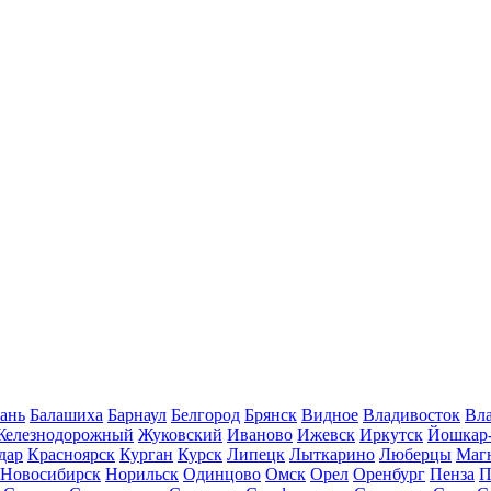
ань
Балашиха
Барнаул
Белгород
Брянск
Видное
Владивосток
Вла
Железнодорожный
Жуковский
Иваново
Ижевск
Иркутск
Йошкар
дар
Красноярск
Курган
Курск
Липецк
Лыткарино
Люберцы
Маг
Новосибирск
Норильск
Одинцово
Омск
Орел
Оренбург
Пенза
П