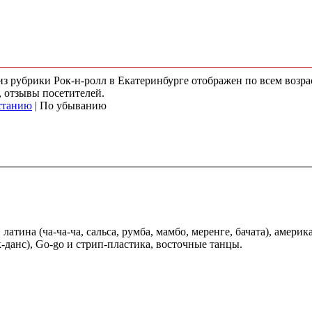
 из рубрики Рок-н-ролл в Екатеринбурге отображен по всем воз
, отзывы посетителей.
станию
| По убыванию
латина (ча-ча-ча, сальса, румба, мамбо, меренге, бачата), америк
к-данс), Go-go и стрип-пластика, восточные танцы.