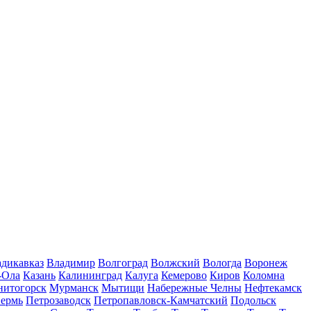
дикавказ
Владимир
Волгоград
Волжский
Вологда
Воронеж
-Ола
Казань
Калининград
Калуга
Кемерово
Киров
Коломна
нитогорск
Мурманск
Мытищи
Набережные Челны
Нефтекамск
ермь
Петрозаводск
Петропавловск-Камчатский
Подольск