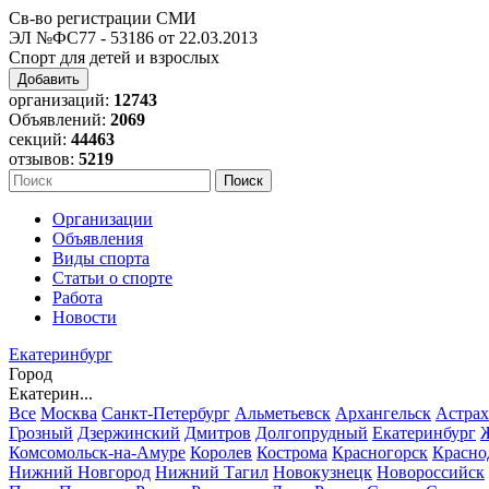
Св-во регистрации СМИ
ЭЛ №ФС77 - 53186 от 22.03.2013
Спорт для детей и взрослых
Добавить
организаций:
12743
Объявлений:
2069
секций:
44463
отзывов:
5219
Организации
Объявления
Виды спорта
Статьи о спорте
Работа
Новости
Екатеринбург
Город
Екатерин...
Все
Москва
Санкт-Петербург
Альметьевск
Архангельск
Астрах
Грозный
Дзержинский
Дмитров
Долгопрудный
Екатеринбург
Комсомольск-на-Амуре
Королев
Кострома
Красногорск
Красно
Нижний Новгород
Нижний Тагил
Новокузнецк
Новороссийск