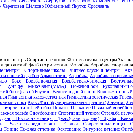
Саратов
Севастополь
Серпухов
Симферополь
Смоленск
Сочи
С
к
Череповец
Щёлково
Юбилейный
Якутск
Ярославль
вные центры
Спортивные школы
Фитнес-клубы и центры
Аквапа
мериканский футбол
Армрестлинг
Аэробика
Аэробика спортивна
е центры
Спортивные школы
Фитнес-клубы и центры
Аква
риканский футбол
Армрестлинг
Аэробика
Аэробика спортивна
идо
Бокс
Борьба вольная
Борьба греко-римская
Восточные 
о
Кунг-фу
МиксФайт (ММА)
Ножевой бой
Рукопашный б
ий бокс (сават)
Боулинг
Велосипедный спорт
Водно-моторный
ная
Гимнастика художественная
Гимнастика эстетическая
Гирев
онный спорт
КроссФит (функциональный тренинг)
Лазертаг
Ле
Пауэрлифтинг
Пейнтбол
Пилатес
Плавание
Пляжный волейбол
авская ходьба
Сноубординг
Спортивный туризм
Стрельба из лу
 данс
Восточные танцы
Джаз (фанк, модерн)
Зумба
Кавказ
лл
Русские народные танцы
Сальса
Современные танцы
Ст
ы
Теннис
Тяжелая атлетика
Фехтование
Фигурное катание
Фитб