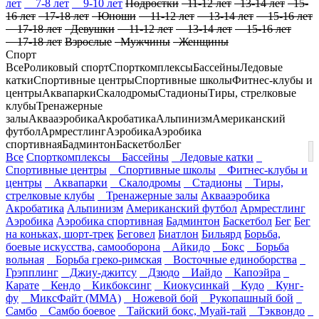
лет
7-8 лет
9-10 лет
Подростки
11-12 лет
13-14 лет
15-
16 лет
17-18 лет
Юноши
11-12 лет
13-14 лет
15-16 лет
17-18 лет
Девушки
11-12 лет
13-14 лет
15-16 лет
17-18 лет
Взрослые
Мужчины
Женщины
Спорт
Все
Роликовый спорт
Спорткомплексы
Бассейны
Ледовые
катки
Спортивные центры
Спортивные школы
Фитнес-клубы и
центры
Аквапарки
Скалодромы
Стадионы
Тиры, стрелковые
клубы
Тренажерные
залы
Аквааэробика
Акробатика
Альпинизм
Американский
футбол
Армрестлинг
Аэробика
Аэробика
спортивная
Бадминтон
Баскетбол
Бег
Все
Спорткомплексы
Бассейны
Ледовые катки
Спортивные центры
Спортивные школы
Фитнес-клубы и
центры
Аквапарки
Скалодромы
Стадионы
Тиры,
стрелковые клубы
Тренажерные залы
Аквааэробика
Акробатика
Альпинизм
Американский футбол
Армрестлинг
Аэробика
Аэробика спортивная
Бадминтон
Баскетбол
Бег
Бег
на коньках, шорт-трек
Беговел
Биатлон
Бильярд
Борьба,
боевые искусства, самооборона
Айкидо
Бокс
Борьба
вольная
Борьба греко-римская
Восточные единоборства
Грэпплинг
Джиу-джитсу
Дзюдо
Иайдо
Капоэйра
Карате
Кендо
Кикбоксинг
Киокусинкай
Кудо
Кунг-
фу
МиксФайт (ММА)
Ножевой бой
Рукопашный бой
Самбо
Самбо боевое
Тайский бокс, Муай-тай
Тэквондо