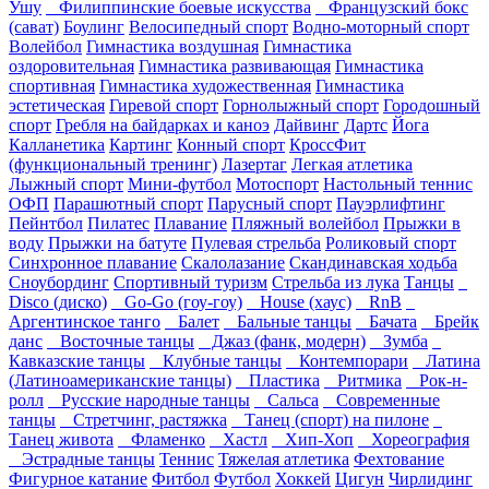
Ушу
Филиппинские боевые искусства
Французский бокс
(сават)
Боулинг
Велосипедный спорт
Водно-моторный спорт
Волейбол
Гимнастика воздушная
Гимнастика
оздоровительная
Гимнастика развивающая
Гимнастика
спортивная
Гимнастика художественная
Гимнастика
эстетическая
Гиревой спорт
Горнолыжный спорт
Городошный
спорт
Гребля на байдарках и каноэ
Дайвинг
Дартс
Йога
Калланетика
Картинг
Конный спорт
КроссФит
(функциональный тренинг)
Лазертаг
Легкая атлетика
Лыжный спорт
Мини-футбол
Мотоспорт
Настольный теннис
ОФП
Парашютный спорт
Парусный спорт
Пауэрлифтинг
Пейнтбол
Пилатес
Плавание
Пляжный волейбол
Прыжки в
воду
Прыжки на батуте
Пулевая стрельба
Роликовый спорт
Синхронное плавание
Скалолазание
Скандинавская ходьба
Сноубординг
Спортивный туризм
Стрельба из лука
Танцы
Disco (диско)
Go-Go (гоу-гоу)
House (хаус)
RnB
Аргентинское танго
Балет
Бальные танцы
Бачата
Брейк
данс
Восточные танцы
Джаз (фанк, модерн)
Зумба
Кавказские танцы
Клубные танцы
Контемпорари
Латина
(Латиноамериканские танцы)
Пластика
Ритмика
Рок-н-
ролл
Русские народные танцы
Сальса
Современные
танцы
Стретчинг, растяжка
Танец (спорт) на пилоне
Танец живота
Фламенко
Хастл
Хип-Хоп
Хореография
Эстрадные танцы
Теннис
Тяжелая атлетика
Фехтование
Фигурное катание
Фитбол
Футбол
Хоккей
Цигун
Чирлидинг