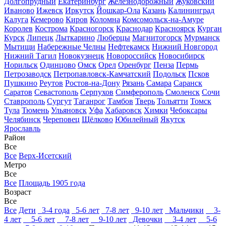
Долгопрудный
Екатеринбург
Железнодорожный
Жуковский
Иваново
Ижевск
Иркутск
Йошкар-Ола
Казань
Калининград
Калуга
Кемерово
Киров
Коломна
Комсомольск-на-Амуре
Королев
Кострома
Красногорск
Краснодар
Красноярск
Курган
Курск
Липецк
Лыткарино
Люберцы
Магнитогорск
Мурманск
Мытищи
Набережные Челны
Нефтекамск
Нижний Новгород
Нижний Тагил
Новокузнецк
Новороссийск
Новосибирск
Норильск
Одинцово
Омск
Орел
Оренбург
Пенза
Пермь
Петрозаводск
Петропавловск-Камчатский
Подольск
Псков
Пушкино
Реутов
Ростов-на-Дону
Рязань
Самара
Саранск
Саратов
Севастополь
Серпухов
Симферополь
Смоленск
Сочи
Ставрополь
Сургут
Таганрог
Тамбов
Тверь
Тольятти
Томск
Тула
Тюмень
Ульяновск
Уфа
Хабаровск
Химки
Чебоксары
Челябинск
Череповец
Щёлково
Юбилейный
Якутск
Ярославль
Район
Все
Все
Верх-Исетский
Метро
Все
Все
Площадь 1905 года
Возраст
Все
Все
Дети
3-4 года
5-6 лет
7-8 лет
9-10 лет
Мальчики
3-
4 лет
5-6 лет
7-8 лет
9-10 лет
Девочки
3-4 лет
5-6