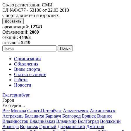
Св-во регистрации СМИ
ЭЛ №ФС77 - 53186 от 22.03.2013
Спорт для детей и взрослых
Добавить
организаций:
12743
Объявлений:
2069
секций:
44463
отзывов:
5219
Организации
Объявления
Виды спорта
Статьи о спорте
Работа
Новости
Екатеринбург
Город
Екатерин...
Все
Москва
Санкт-Петербург
Альметьевск
Архангельск
Астрахань
Балашиха
Барнаул
Белгород
Брянск
Видное
Владивосток
Владикавказ
Владимир
Волгоград
Волжский
Вологда
Воронеж
Грозный
Дзержинский
Дмитров