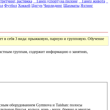
ретчинг, растяжка
Танец (спорт) на пилоне
Танец живота
ол
Футбол
Хоккей
Цигун
Чирлидинг
Шахматы
Яхтинг
ет в себя 3 вида: прыжковую, парную и групповую. Обучение
растным группам, содержит информацию о занятиях,
асным оборудованием Gymnova и Taishan: полосы
ельные брусья, кольца, конь - махи, бревно и многое