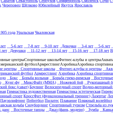
Саратов
Севастополь
Серпухов
Симферополь
Смоленск
Сочи
С
к
Череповец
Щёлково
Юбилейный
Якутск
Ярославль
905 года
Уральская
Чкаловская
лет
5-6 лет
7-8 лет
9-10 лет
Девочки
3-4 лет
5-6 лет
 лет
Девушки
11-12 лет
13-14 лет
15-16 лет
17-18 лет
В
ивные центры
Спортивные школы
Фитнес-клубы и центры
Аквап
мериканский футбол
Армрестлинг
Аэробика
Аэробика спортивна
е центры
Спортивные школы
Фитнес-клубы и центры
Аква
риканский футбол
Армрестлинг
Аэробика
Аэробика спортивна
идо
Бокс
Борьба вольная
Борьба греко-римская
Восточные 
о
Кунг-фу
МиксФайт (ММА)
Ножевой бой
Рукопашный б
ий бокс (сават)
Боулинг
Велосипедный спорт
Водно-моторный
ная
Гимнастика художественная
Гимнастика эстетическая
Гирев
онный спорт
КроссФит (функциональный тренинг)
Лазертаг
Ле
Пауэрлифтинг
Пейнтбол
Пилатес
Плавание
Пляжный волейбол
авская ходьба
Сноубординг
Спортивный туризм
Стрельба из лу
 данс
Восточные танцы
Джаз (фанк, модерн)
Зумба
Кавказ