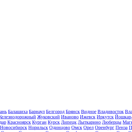
ань
Балашиха
Барнаул
Белгород
Брянск
Видное
Владивосток
Вла
Железнодорожный
Жуковский
Иваново
Ижевск
Иркутск
Йошкар
дар
Красноярск
Курган
Курск
Липецк
Лыткарино
Люберцы
Маг
Новосибирск
Норильск
Одинцово
Омск
Орел
Оренбург
Пенза
П