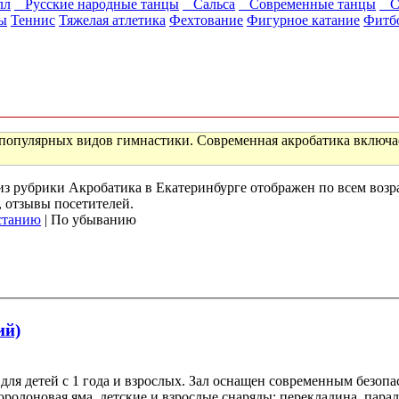
лл
Русские народные танцы
Сальса
Современные танцы
Ст
ы
Теннис
Тяжелая атлетика
Фехтование
Фигурное катание
Фитб
 популярных видов гимнастики. Современная акробатика включа
) из рубрики Акробатика в Екатеринбурге отображен по всем воз
, отзывы посетителей.
станию
| По убыванию
ий)
для детей с 1 года и взрослых. Зал оснащен современным безоп
оролоновая яма, детские и взрослые снаряды: перекладина, паралл