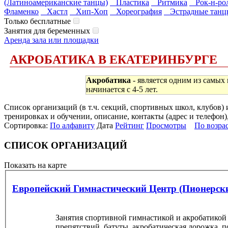
(Латиноамериканские танцы)
Пластика
Ритмика
Рок-н-ро
Фламенко
Хастл
Хип-Хоп
Хореография
Эстрадные танц
Только бесплатные
Занятия для беременных
Аренда зала или площадки
АКРОБАТИКА В ЕКАТЕРИНБУРГЕ
Акробатика
- является одним из самых
начинается с 4-5 лет.
Список организаций (в т.ч. секций, спортивных школ, клубов
тренировках и обучении, описание, контакты (адрес и телефон)
Сортировка:
По алфавиту
Дата
Рейтинг
Просмотры
По возра
СПИСОК ОРГАНИЗАЦИЙ
Показать на карте
Европейский Гимнастический Центр (Пионерск
Занятия спортивной гимнастикой и акробатикой 
препятствий, батуты, акробатическая дорожка, п