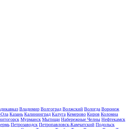
дикавказ
Владимир
Волгоград
Волжский
Вологда
Воронеж
-Ола
Казань
Калининград
Калуга
Кемерово
Киров
Коломна
нитогорск
Мурманск
Мытищи
Набережные Челны
Нефтекамск
ермь
Петрозаводск
Петропавловск-Камчатский
Подольск