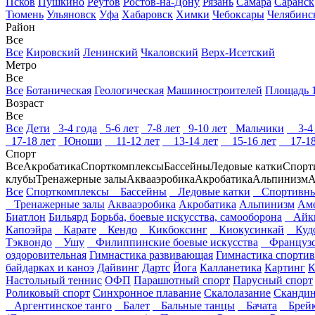
Псков
Пушкино
Реутов
Ростов-на-Дону
Рязань
Самара
Саранск
Тюмень
Ульяновск
Уфа
Хабаровск
Химки
Чебоксары
Челябинс
Район
Все
Все
Кировский
Ленинский
Чкаловский
Верх-Исетский
Метро
Все
Все
Ботаническая
Геологическая
Машиностроителей
Площадь 1
Возраст
Все
Все
Дети
3-4 года
5-6 лет
7-8 лет
9-10 лет
Мальчики
3-4 
17-18 лет
Юноши
11-12 лет
13-14 лет
15-16 лет
17-18
Спорт
Все
Акробатика
Спорткомплексы
Бассейны
Ледовые катки
Спорт
клубы
Тренажерные залы
Аквааэробика
Акробатика
Альпинизм
А
Все
Спорткомплексы
Бассейны
Ледовые катки
Спортивны
Тренажерные залы
Аквааэробика
Акробатика
Альпинизм
Аме
Биатлон
Бильярд
Борьба, боевые искусства, самооборона
Айк
Капоэйра
Карате
Кендо
Кикбоксинг
Киокусинкай
Куд
Тэквондо
Ушу
Филиппинские боевые искусства
Французск
оздоровительная
Гимнастика развивающая
Гимнастика спортив
байдарках и каноэ
Дайвинг
Дартс
Йога
Калланетика
Картинг
К
Настольный теннис
ОФП
Парашютный спорт
Парусный спорт
Роликовый спорт
Синхронное плавание
Скалолазание
Скандин
Аргентинское танго
Балет
Бальные танцы
Бачата
Брейк