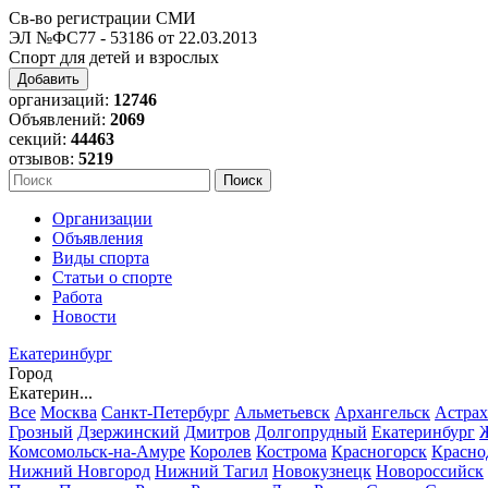
Св-во регистрации СМИ
ЭЛ №ФС77 - 53186 от 22.03.2013
Спорт для детей и взрослых
Добавить
организаций:
12746
Объявлений:
2069
секций:
44463
отзывов:
5219
Организации
Объявления
Виды спорта
Статьи о спорте
Работа
Новости
Екатеринбург
Город
Екатерин...
Все
Москва
Санкт-Петербург
Альметьевск
Архангельск
Астрах
Грозный
Дзержинский
Дмитров
Долгопрудный
Екатеринбург
Комсомольск-на-Амуре
Королев
Кострома
Красногорск
Красно
Нижний Новгород
Нижний Тагил
Новокузнецк
Новороссийск