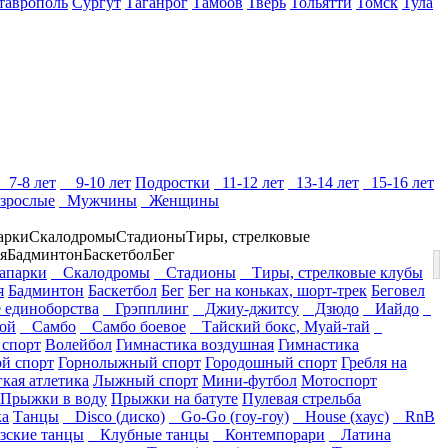
таврополь
Сургут
Таганрог
Тамбов
Тверь
Тольятти
Томск
Тула
7-8 лет
9-10 лет
Подростки
11-12 лет
13-14 лет
15-16 лет
зрослые
Мужчины
Женщины
арки
Скалодромы
Стадионы
Тиры, стрелковые
я
Бадминтон
Баскетбол
Бег
парки
Скалодромы
Стадионы
Тиры, стрелковые клубы
я
Бадминтон
Баскетбол
Бег
Бег на коньках, шорт-трек
Беговел
единоборства
Грэпплинг
Джиу-джитсу
Дзюдо
Иайдо
ой
Самбо
Самбо боевое
Тайский бокс, Муай-тай
 спорт
Волейбол
Гимнастика воздушная
Гимнастика
ой спорт
Горнолыжный спорт
Городошный спорт
Гребля на
гкая атлетика
Лыжный спорт
Мини-футбол
Мотоспорт
Прыжки в воду
Прыжки на батуте
Пулевая стрельба
ка
Танцы
Disco (диско)
Go-Go (гоу-гоу)
House (хаус)
RnB
ские танцы
Клубные танцы
Контемпорари
Латина