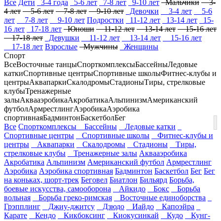
Все
Дети
3-4 года
5-6 лет
7-8 лет
9-10 лет
Мальчики
3-
4 лет
5-6 лет
7-8 лет
9-10 лет
Девочки
3-4 лет
5-6
лет
7-8 лет
9-10 лет
Подростки
11-12 лет
13-14 лет
15-
16 лет
17-18 лет
Юноши
11-12 лет
13-14 лет
15-16 лет
17-18 лет
Девушки
11-12 лет
13-14 лет
15-16 лет
17-18 лет
Взрослые
Мужчины
Женщины
Спорт
Все
Восточные танцы
Спорткомплексы
Бассейны
Ледовые
катки
Спортивные центры
Спортивные школы
Фитнес-клубы и
центры
Аквапарки
Скалодромы
Стадионы
Тиры, стрелковые
клубы
Тренажерные
залы
Аквааэробика
Акробатика
Альпинизм
Американский
футбол
Армрестлинг
Аэробика
Аэробика
спортивная
Бадминтон
Баскетбол
Бег
Все
Спорткомплексы
Бассейны
Ледовые катки
Спортивные центры
Спортивные школы
Фитнес-клубы и
центры
Аквапарки
Скалодромы
Стадионы
Тиры,
стрелковые клубы
Тренажерные залы
Аквааэробика
Акробатика
Альпинизм
Американский футбол
Армрестлинг
Аэробика
Аэробика спортивная
Бадминтон
Баскетбол
Бег
Бег
на коньках, шорт-трек
Беговел
Биатлон
Бильярд
Борьба,
боевые искусства, самооборона
Айкидо
Бокс
Борьба
вольная
Борьба греко-римская
Восточные единоборства
Грэпплинг
Джиу-джитсу
Дзюдо
Иайдо
Капоэйра
Карате
Кендо
Кикбоксинг
Киокусинкай
Кудо
Кунг-