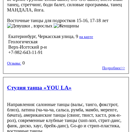
танец, стретчинг, боди балет, силовые программы, танец
МАНДАЛА, йога.
Восточные танцы
для подростков 15-16, 17-18 лет
, взрослых
Екатеринбург, Черкасская улица, 9
на карте
Геологическая
Верх-Исетский р-н
+7-982-643-11-91
0
Отзывы:
Подробнее>>
Студия танца «YOU LA»
Направления: салонные танцы (вальс, танго, фокстрот,
блюз), латина (ча-ча-ча, сальса, румба, мамбо, меренге,
бачата), американские танцы (свинг, твист, хастл, рок-н-
рол), современные клубные танцы (хип-хоп, стрит-данс,
фанк, диско, хаус, брейк-данс), Go-go и стрип-пластика,
восточные танцы.