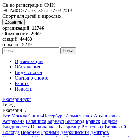
Св-во регистрации СМИ
ЭЛ №ФС77 - 53186 от 22.03.2013
Спорт для детей и взрослых
Добавить
организаций:
12746
Объявлений:
2069
секций:
44463
отзывов:
5219
Организации
Объявления
Виды спорта
Статьи о спорте
Работа
Новости
Екатеринбург
Город
Екатерин...
Все
Москва
Санкт-Петербург
Альметьевск
Архангельск
Астрахань
Балашиха
Барнаул
Белгород
Брянск
Видное
Владивосток
Владикавказ
Владимир
Волгоград
Волжский
Вологда
Воронеж
Грозный
Дзержинский
Дмитров