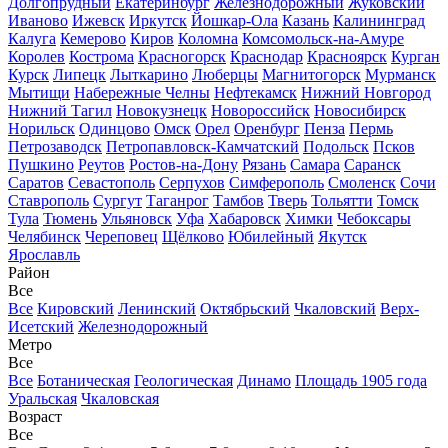
Долгопрудный
Екатеринбург
Железнодорожный
Жуковский
Иваново
Ижевск
Иркутск
Йошкар-Ола
Казань
Калининград
Калуга
Кемерово
Киров
Коломна
Комсомольск-на-Амуре
Королев
Кострома
Красногорск
Краснодар
Красноярск
Курган
Курск
Липецк
Лыткарино
Люберцы
Магнитогорск
Мурманск
Мытищи
Набережные Челны
Нефтекамск
Нижний Новгород
Нижний Тагил
Новокузнецк
Новороссийск
Новосибирск
Норильск
Одинцово
Омск
Орел
Оренбург
Пенза
Пермь
Петрозаводск
Петропавловск-Камчатский
Подольск
Псков
Пушкино
Реутов
Ростов-на-Дону
Рязань
Самара
Саранск
Саратов
Севастополь
Серпухов
Симферополь
Смоленск
Сочи
Ставрополь
Сургут
Таганрог
Тамбов
Тверь
Тольятти
Томск
Тула
Тюмень
Ульяновск
Уфа
Хабаровск
Химки
Чебоксары
Челябинск
Череповец
Щёлково
Юбилейный
Якутск
Ярославль
Район
Все
Все
Кировский
Ленинский
Октябрьский
Чкаловский
Верх-
Исетский
Железнодорожный
Метро
Все
Все
Ботаническая
Геологическая
Динамо
Площадь 1905 года
Уральская
Чкаловская
Возраст
Все