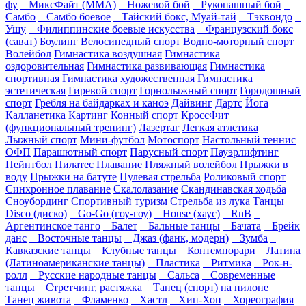
фу
МиксФайт (ММА)
Ножевой бой
Рукопашный бой
Самбо
Самбо боевое
Тайский бокс, Муай-тай
Тэквондо
Ушу
Филиппинские боевые искусства
Французский бокс
(сават)
Боулинг
Велосипедный спорт
Водно-моторный спорт
Волейбол
Гимнастика воздушная
Гимнастика
оздоровительная
Гимнастика развивающая
Гимнастика
спортивная
Гимнастика художественная
Гимнастика
эстетическая
Гиревой спорт
Горнолыжный спорт
Городошный
спорт
Гребля на байдарках и каноэ
Дайвинг
Дартс
Йога
Калланетика
Картинг
Конный спорт
КроссФит
(функциональный тренинг)
Лазертаг
Легкая атлетика
Лыжный спорт
Мини-футбол
Мотоспорт
Настольный теннис
ОФП
Парашютный спорт
Парусный спорт
Пауэрлифтинг
Пейнтбол
Пилатес
Плавание
Пляжный волейбол
Прыжки в
воду
Прыжки на батуте
Пулевая стрельба
Роликовый спорт
Синхронное плавание
Скалолазание
Скандинавская ходьба
Сноубординг
Спортивный туризм
Стрельба из лука
Танцы
Disco (диско)
Go-Go (гоу-гоу)
House (хаус)
RnB
Аргентинское танго
Балет
Бальные танцы
Бачата
Брейк
данс
Восточные танцы
Джаз (фанк, модерн)
Зумба
Кавказские танцы
Клубные танцы
Контемпорари
Латина
(Латиноамериканские танцы)
Пластика
Ритмика
Рок-н-
ролл
Русские народные танцы
Сальса
Современные
танцы
Стретчинг, растяжка
Танец (спорт) на пилоне
Танец живота
Фламенко
Хастл
Хип-Хоп
Хореография