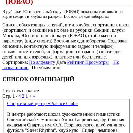
(ЮВАО)
В рубрике: Юго-восточный округ (ЮВАО) показаны списком и на
карте секции и клубы из раздела: Восточные единоборства
Список объектов для занятий, в т.ч. клубов, спортивных школ
(спортшкол) и секций на их базе из рубрики Секции, клубы
Москвы, Юго-восточный округ (ЮВАО), отображен по
параметру (виду спорта) Восточные единоборства. Содержит
описание, контактную информацию (адрес и телефон),
отзывы посетителей, информацию о возрасте (занятия для
детей или для взрослых), платные или бесплатные.
Сортировка:
По алфавиту
Дата
Рейтинг
Просмотры
По
возрастанию
| По убыванию
СПИСОК ОРГАНИЗАЦИЙ
Показать на карте
Стр. 1 / 4
2
1
>
»
Спортивный центр «Practice Club»
В центре работают: школа художественной гимнастики
Олимпийской чемпионки Анны Гавриленко, футбольная
академия Спартак им. Ф.А. Георгиевского, клуб уличного
футбола "Street Rhythm", клуб кудо "Лидер" чемпиона