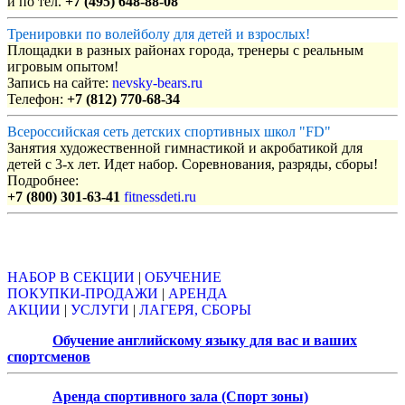
и по тел.
+7 (495) 648-88-08
Тренировки по волейболу для детей и взрослых!
Площадки в разных районах города, тренеры с реальным
игровым опытом!
Запись на сайте:
nevsky-bears.ru
Телефон:
+7 (812) 770-68-34
Всероссийская сеть детских спортивных школ "FD"
Занятия художественной гимнастикой и акробатикой для
детей с 3-х лет. Идет набор. Соревнования, разряды, сборы!
Подробнее:
+7 (800) 301-63-41
fitnessdeti.ru
Объявления
НАБОР В СЕКЦИИ
|
ОБУЧЕНИЕ
ПОКУПКИ-ПРОДАЖИ
|
АРЕНДА
АКЦИИ
|
УСЛУГИ
|
ЛАГЕРЯ, СБОРЫ
Обучение английскому языку для вас и ваших
спортсменов
Аренда спортивного зала (Спорт зоны)