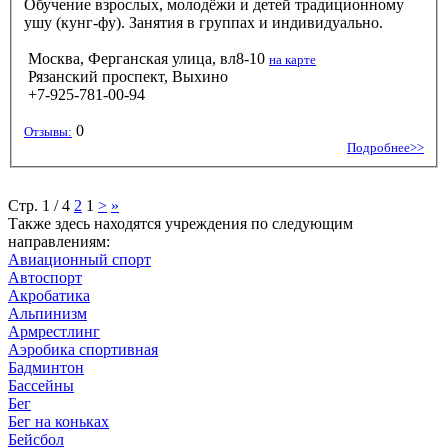
Обучение взрослых, молодёжи и детей традиционному
ушу (кунг-фу). Занятия в группах и индивидуально.
Москва, Ферганская улица, вл8-10
на карте
Рязанский проспект, Выхино
+7-925-781-00-94
0
Отзывы:
Подробнее>>
Стр. 1 / 4
2
1
>
»
Также здесь находятся учреждения по следующим
направлениям:
Авиационный спорт
Автоспорт
Акробатика
Альпинизм
Армрестлинг
Аэробика спортивная
Бадминтон
Бассейны
Бег
Бег на коньках
Бейсбол