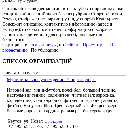
раздела: Культуризм
Список объектов для занятий, в т.ч. клубов, спортивных школ
(спортшкол) и секций на их базе из рубрики Спорт в России,
Реутов, отображен по параметру (виду спорта) Культуризм.
Содержит описание, контактную информацию (адрес и
телефон), отзывы посетителей, информацию о возрасте
(занятия для детей или для взрослых), платные или
бесплатные.
Сортировка:
По алфавиту
Дата
Рейтинг
Просмотры
По
возрастанию
| По убыванию
СПИСОК ОРГАНИЗАЦИЙ
Показать на карте
Муниципальное учреждение "Спорт-Центр"
Игровой зал: мини-футбол, волейбол, большой теннис,
настольный теннис, бадминтон. Фитнес зал: аэробика,
калланетика, стэп-аэробика, фитнес-йога, танец живота,
фитбол, Body condition. Тренажерный зал: 40 тренажеров,
беговые дорожки, кардио-тренажеры, боксерская груша.
Реутов, ул. Новая, 1
на карте
+7-495-528-33-46, +7-495-528-67-86