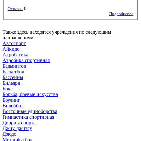
0
Отзывы:
Подробнее>>
Также здесь находятся учреждения по следующим
направлениям:
Автоспорт
Айкидо
Акробатика
Аэробика спортивная
Бадминтон
Баскетбол
Бассейны
Бильярд
Бокс
Борьба, боевые искусства
Боулинг
Волейбол
Восточные единоборства
Гимнастика спортивная
Дворцы спорта
Джиу-джитсу
Дзюдо
Мини-футбол