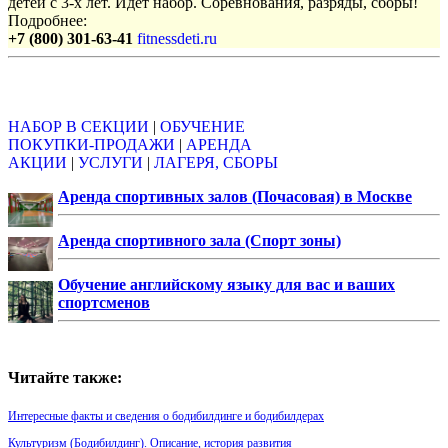
детей с 3-х лет. Идет набор. Соревнования, разряды, сборы!
Подробнее:
+7 (800) 301-63-41
fitnessdeti.ru
Объявления
НАБОР В СЕКЦИИ
|
ОБУЧЕНИЕ
ПОКУПКИ-ПРОДАЖИ
|
АРЕНДА
АКЦИИ
|
УСЛУГИ
|
ЛАГЕРЯ, СБОРЫ
Аренда спортивных залов (Почасовая) в Москве
Аренда спортивного зала (Спорт зоны)
Обучение английскому языку для вас и ваших
спортсменов
Читайте также:
Интересные факты и сведения о бодибилдинге и бодибилдерах
Культуризм (Бодибилдинг). Описание, история развития