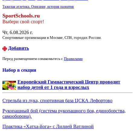
Тяжелая атлетика. Описание, история развития
SportSchools.ru
Выбери свой спорт!
Чт, 6.08.2026 г.
Спортивные организации в Москве, СПб, городах России.
Добавить
Перед размещением ознакомьтесь с
Правилами
Набор в секции
Европейский Гимнастический Центр проводит
набор детей от 1 года и взрослых
Стрельба из лука, спортивная база ЦСКА Лефортово
Рукопашный бой (система рукопашного боя, единоборства,
самооборона).
Практика «Хатха-йога» с Лилией Ватлиной