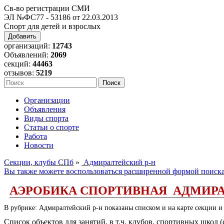
Св-во регистрации СМИ
ЭЛ №ФС77 - 53186 от 22.03.2013
Спорт для детей и взрослых
Добавить
организаций:
12743
Объявлений:
2069
секций:
44463
отзывов:
5219
Организации
Объявления
Виды спорта
Статьи о спорте
Работа
Новости
Секции, клубы СПб
»
Адмиралтейский р-н
Вы также можете воспользоваться расширенной формой поиск
АЭРОБИКА СПОРТИВНАЯ АДМИРА
В рубрике: Адмиралтейский р-н показаны списком и на карте секции и
Список объектов для занятий, в т.ч. клубов, спортивных школ 