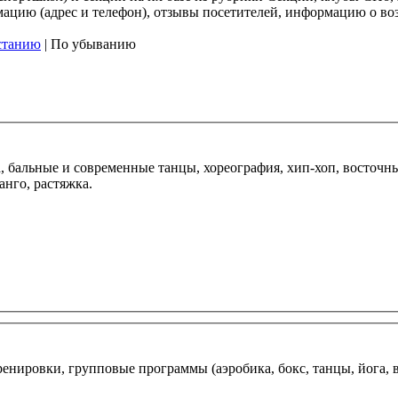
ию (адрес и телефон), отзывы посетителей, информацию о возра
станию
| По убыванию
ка, бальные и современные танцы, хореография, хип-хоп, восточ
нго, растяжка.
нировки, групповые программы (аэробика, бокс, танцы, йога, вол