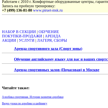
Работаем с 2010 г. Комфортные оборудованные центры, гаранти
Запись на пробную тренировку:
+7 (499) 136-81-80
www.piruet-msk.ru
Объявления
НАБОР В СЕКЦИИ
|
ОБУЧЕНИЕ
ПОКУПКИ-ПРОДАЖИ
|
АРЕНДА
АКЦИИ
|
УСЛУГИ
|
ЛАГЕРЯ, СБОРЫ
Аренда спортивного зала (Спорт зоны)
Обучение английскому языку для вас и ваших спорт
Аренда спортивных залов (Почасовая) в Москве
Читайте также:
Аэробика спортивная. История развития аэробики
Видео уроки по аэробике и шейпингу