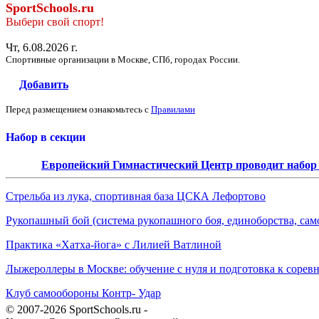
SportSchools.ru
Выбери свой спорт!
Чт, 6.08.2026 г.
Спортивные организации в Москве, СПб, городах России.
Добавить
Перед размещением ознакомьтесь с
Правилами
Набор в секции
Европейский Гимнастический Центр проводит набор д
Стрельба из лука, спортивная база ЦСКА Лефортово
Рукопашный бой (система рукопашного боя, единоборства, сам
Практика «Хатха-йога» с Лилией Ватлиной
Лыжероллеры в Москве: обучение с нуля и подготовка к сорев
Клуб самообороны Контр- Удар
© 2007-2026 SportSchools.ru -