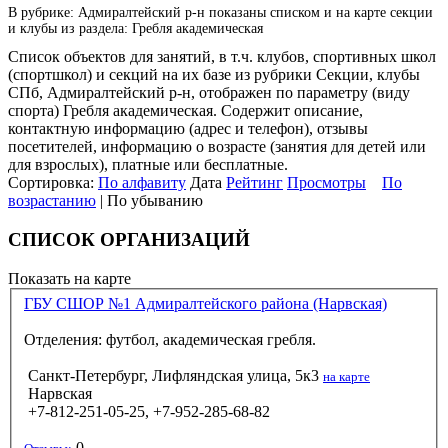
В рубрике: Адмиралтейский р-н показаны списком и на карте секции
и клубы из раздела: Гребля академическая
Список объектов для занятий, в т.ч. клубов, спортивных школ
(спортшкол) и секций на их базе из рубрики Секции, клубы
СПб, Адмиралтейский р-н, отображен по параметру (виду
спорта) Гребля академическая. Содержит описание,
контактную информацию (адрес и телефон), отзывы
посетителей, информацию о возрасте (занятия для детей или
для взрослых), платные или бесплатные.
Сортировка:
По алфавиту
Дата
Рейтинг
Просмотры
По
возрастанию
| По убыванию
СПИСОК ОРГАНИЗАЦИЙ
Показать на карте
ГБУ СШОР №1 Адмиралтейского района (Нарвская)
Отделения: футбол, академическая гребля.
Санкт-Петербург, Лифляндская улица, 5к3
на карте
Нарвская
+7-812-251-05-25, +7-952-285-68-82
0