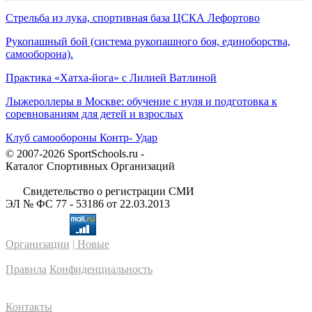
Стрельба из лука, спортивная база ЦСКА Лефортово
Рукопашный бой (система рукопашного боя, единоборства,
самооборона).
Практика «Хатха-йога» с Лилией Ватлиной
Лыжероллеры в Москве: обучение с нуля и подготовка к
соревнованиям для детей и взрослых
Клуб самообороны Контр- Удар
© 2007-2026 SportSchools.ru -
Каталог Спортивных Организаций
Свидетельство о регистрации СМИ
ЭЛ № ФС 77 - 53186 от 22.03.2013
Организации
| Новые
Правила
Конфиденциальность
Контакты