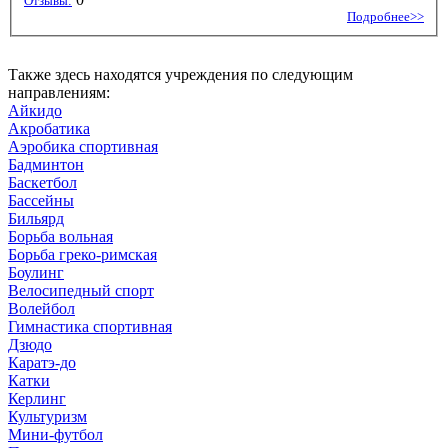
Отзывы:
Подробнее>>
Также здесь находятся учреждения по следующим
направлениям:
Айкидо
Акробатика
Аэробика спортивная
Бадминтон
Баскетбол
Бассейны
Бильярд
Борьба вольная
Борьба греко-римская
Боулинг
Велосипедный спорт
Волейбол
Гимнастика спортивная
Дзюдо
Каратэ-до
Катки
Керлинг
Культуризм
Мини-футбол