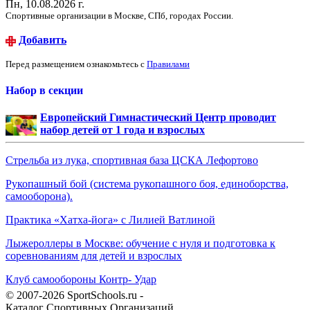
Пн, 10.08.2026 г.
Спортивные организации в Москве, СПб, городах России.
Добавить
Перед размещением ознакомьтесь с
Правилами
Набор в секции
Европейский Гимнастический Центр проводит
набор детей от 1 года и взрослых
Стрельба из лука, спортивная база ЦСКА Лефортово
Рукопашный бой (система рукопашного боя, единоборства,
самооборона).
Практика «Хатха-йога» с Лилией Ватлиной
Лыжероллеры в Москве: обучение с нуля и подготовка к
соревнованиям для детей и взрослых
Клуб самообороны Контр- Удар
© 2007-2026 SportSchools.ru -
Каталог Спортивных Организаций