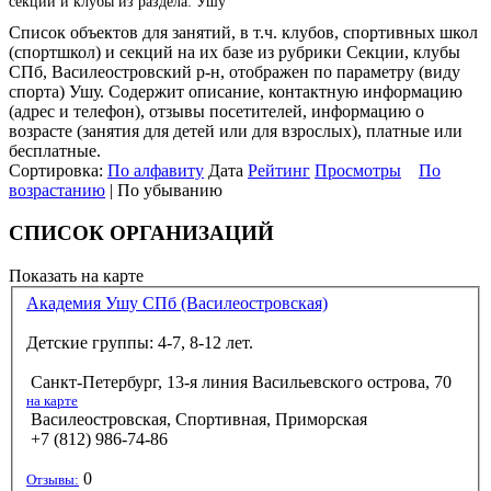
секции и клубы из раздела: Ушу
Список объектов для занятий, в т.ч. клубов, спортивных школ
(спортшкол) и секций на их базе из рубрики Секции, клубы
СПб, Василеостровский р-н, отображен по параметру (виду
спорта) Ушу. Содержит описание, контактную информацию
(адрес и телефон), отзывы посетителей, информацию о
возрасте (занятия для детей или для взрослых), платные или
бесплатные.
Сортировка:
По алфавиту
Дата
Рейтинг
Просмотры
По
возрастанию
| По убыванию
СПИСОК ОРГАНИЗАЦИЙ
Показать на карте
Академия Ушу СПб (Василеостровская)
Детские группы: 4-7, 8-12 лет.
Санкт-Петербург, 13-я линия Васильевского острова, 70
на карте
Василеостровская, Спортивная, Приморская
+7 (812) 986-74-86
0
Отзывы: