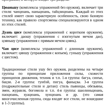
Цюаньшу
(комплексы упражнений без оружия), включает три
стиля: чанцюань, наньцюань, тайцзицюань. Каждый из этих
стилей имеет свою характерную особенность, свою базовую
технику, как правило спортсмены специализируются в одном
из этих стилей.
Дуань цисе
(комплексы упражнений с коротким оружием),
включает: даошу (упражнения с изогнутым мечом дао),
цзяньшу (упражнения с прямым мечом цзянь).
Чан цисе
(комплексы упражнений с длинным оружием),
включает: цяншу (упражнения с копьем), гуньшу (упражнения
с шестом).
Традиционные стили ушу без оружия, разделены на четыре
группы по принципам приложения силы, схожести
принципов движения, техник и т.п. 1-я группа: багуа, синъи,
бацзи. 2-я группа: тунбэй, пигуа, фаньцзы. 3-я группа
(подражательные стили и дитан): стиль пьяницы, обезьяны,
змеи, журавля, богомола и т.п. 4-я группа: шаолиньцюань,
паоцюань, хуацюань, хунцюань и др. (это самая
многочисленная группа, сюда входят все стили, не вошедшие
в 1-3 группы).