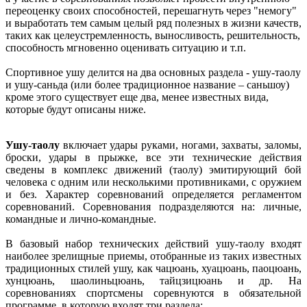
переоценку своих способностей, перешагнуть через "немогу"
и выработать тем самым целый ряд полезных в жизни качеств,
таких как целеустремленность, выносливость, решительность,
способность мгновенно оценивать ситуацию и т.п.
Спортивное ушу делится на два основных раздела - ушу-таолу
и ушу-саньда (или более традиционное название – саньшоу)
кроме этого существует еще два, менее известных вида,
которые будут описаны ниже.
Ушу-таолу
включает удары руками, ногами, захваты, заломы,
броски, удары в прыжке, все эти технические действия
сведены в комплекс движений (таолу) эмитирующий бой
человека с одним или несколькими противниками, с оружием
и без. Характер соревнований определяется регламентом
соревнований. Соревнования подразделяются на: личные,
командные и лично-командные.
В базовый набор технических действий ушу-таолу входят
наиболее зрелищные приемы, отобранные из таких известных
традиционных стилей ушу, как чацюань, хуацюань, паоцюань,
хунцюань, шаолиньцюань, тайцзицюань и др. На
соревнованиях спортсмены соревнуются в обязательной
программе, в которую входят три раздела: