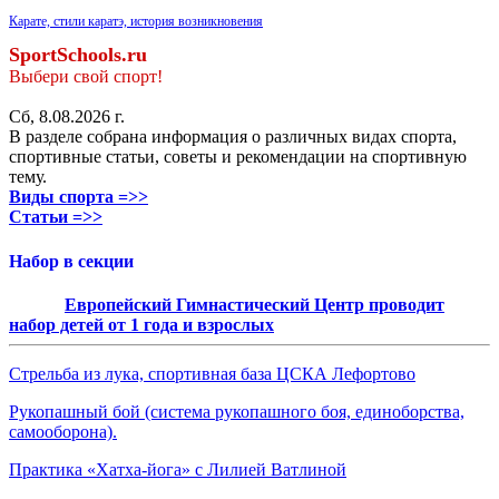
Карате, стили каратэ, история возникновения
SportSchools.ru
Выбери свой спорт!
Сб, 8.08.2026 г.
В разделе собрана информация о различных видах спорта,
спортивные статьи, советы и рекомендации на спортивную
тему.
Виды спорта =>>
Статьи =>>
Набор в секции
Европейский Гимнастический Центр проводит
набор детей от 1 года и взрослых
Стрельба из лука, спортивная база ЦСКА Лефортово
Рукопашный бой (система рукопашного боя, единоборства,
самооборона).
Практика «Хатха-йога» с Лилией Ватлиной