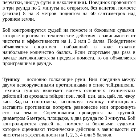
перчатки, иногда футы и наколенники). Поединок проводится
в три раунда по 2 минуты на открытом, без канатов, помосте
(лэйтай) 8 на 8 метров поднятом на 60 сантиметров над
уровнем земли.
Бой контролируется судьей на помосте и боковыми судьями,
которые оценивают технические действия в зависимости от
чистоты и эффективности на 1, 2 или 3 балла. Победителем
объявляется спортсмен, набравший в ходе схватки
наибольшее количество баллов. Если спортсмен два раза в
раунде выталкивается за пределы помоста, то он объявляется
проигравшим в раунде.
Туйшоу
– дословно толкающие руки. Вид поединка между
двумя невооруженными противниками в стиле тайцзицюань.
Техника туйшоу включает восемь основных технических
действий из арсенала тайцзи: пэн, люй, цзи, ань, цай, ле, чжоу,
као. Задача спортсмена, используя технику тайцзицюань
заставить противника потерять равновесие или опрокинуть
его на землю. Соревнования проводятся на круглой,
диаметром 6 метров, площадке, в два раунда по 3 минуты. Бой
контролируется судьей на помосте и боковыми судьями,
которые оценивают технические действия в зависимости от
чистоты и эффективности на 1, 2, 3, 4 или 5 баллов.