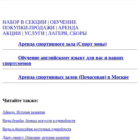
Объявления
НАБОР В СЕКЦИИ
|
ОБУЧЕНИЕ
ПОКУПКИ-ПРОДАЖИ
|
АРЕНДА
АКЦИИ
|
УСЛУГИ
|
ЛАГЕРЯ, СБОРЫ
Аренда спортивного зала (Спорт зоны)
Обучение английскому языку для вас и ваших
спортсменов
Аренда спортивных залов (Почасовая) в Москве
Читайте также:
Айкидо. История развития
Виды борьбы, боевых искусств и единоборств
Виды и философия восточных единоборств
Джиу-джитсу. Описание, история развития