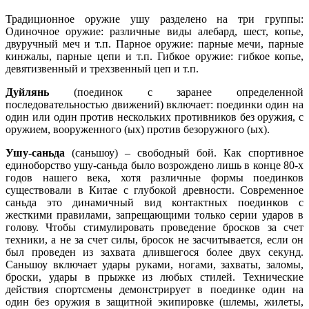
Традиционное оружие ушу разделено на три группы:
Одиночное оружие: различные виды алебард, шест, копье,
двуручный меч и т.п. Парное оружие: парные мечи, парные
кинжалы, парные цепи и т.п. Гибкое оружие: гибкое копье,
девятизвенный и трехзвенный цеп и т.п.
Дуйлянь
(поединок с заранее определенной
последовательностью движений) включает: поединки один на
один или один против нескольких противников без оружия, с
оружием, вооруженного (ых) против безоружного (ых).
Ушу-саньда
(саньшоу) – свободный бой. Как спортивное
единоборство ушу-саньда было возрождено лишь в конце 80-х
годов нашего века, хотя различные формы поединков
существовали в Китае с глубокой древности. Современное
саньда это динамичный вид контактных поединков с
жесткими правилами, запрещающими только серии ударов в
голову. Чтобы стимулировать проведение бросков за счет
техники, а не за счет силы, бросок не засчитывается, если он
был проведен из захвата длившегося более двух секунд.
Саньшоу включает удары руками, ногами, захваты, заломы,
броски, удары в прыжке из любых стилей. Технические
действия спортсмены демонстрирует в поединке один на
один без оружия в защитной экипировке (шлемы, жилеты,