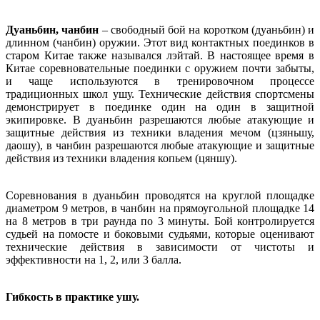
Дуаньбин, чанбин
– свободный бой на коротком (дуаньбин) и
длинном (чанбин) оружии. Этот вид контактных поединков в
старом Китае также назывался лэйтай. В настоящее время в
Китае соревновательные поединки с оружием почти забыты,
и чаще используются в тренировочном процессе
традиционных школ ушу. Технические действия спортсмены
демонстрирует в поединке один на один в защитной
экипировке. В дуаньбин разрешаются любые атакующие и
защитные действия из техники владения мечом (цзяньшу,
даошу), в чанбин разрешаются любые атакующие и защитные
действия из техники владения копьем (цяншу).
Соревнования в дуаньбин проводятся на круглой площадке
диаметром 9 метров, в чанбин на прямоугольной площадке 14
на 8 метров в три раунда по 3 минуты. Бой контролируется
судьей на помосте и боковыми судьями, которые оценивают
технические действия в зависимости от чистоты и
эффективности на 1, 2, или 3 балла.
Гибкость в практике ушу.