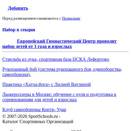
Добавить
Перед размещением ознакомьтесь с
Правилами
Набор в секции
Европейский Гимнастический Центр проводит
набор детей от 1 года и взрослых
Стрельба из лука, спортивная база ЦСКА Лефортово
Рукопашный бой (система рукопашного боя, единоборства,
самооборона).
Практика «Хатха-йога» с Лилией Ватлиной
Лыжероллеры в Москве: обучение с нуля и подготовка к
соревнованиям для детей и взрослых
Клуб самообороны Контр- Удар
© 2007-2026 SportSchools.ru -
Каталог Спортивных Организаций