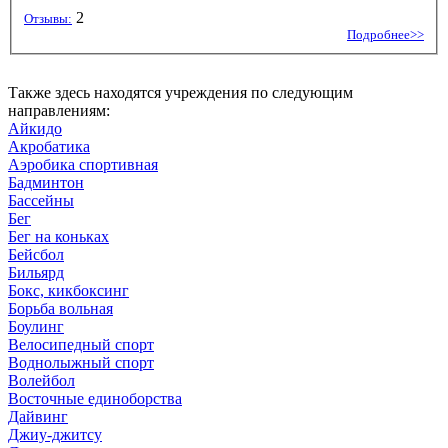
2
Отзывы:
Подробнее>>
Также здесь находятся учреждения по следующим
направлениям:
Айкидо
Акробатика
Аэробика спортивная
Бадминтон
Бассейны
Бег
Бег на коньках
Бейсбол
Бильярд
Бокс, кикбоксинг
Борьба вольная
Боулинг
Велосипедный спорт
Воднолыжный спорт
Волейбол
Восточные единоборства
Дайвинг
Джиу-джитсу