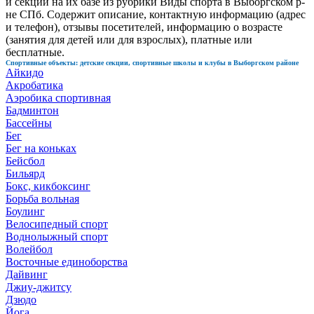
и секций на их базе из рубрики Виды спорта в Выборгском р-
не СПб. Содержит описание, контактную информацию (адрес
и телефон), отзывы посетителей, информацию о возрасте
(занятия для детей или для взрослых), платные или
бесплатные.
Спортивные объекты: детские секции, спортивные школы и клубы в Выборгском районе
Айкидо
Акробатика
Аэробика спортивная
Бадминтон
Бассейны
Бег
Бег на коньках
Бейсбол
Бильярд
Бокс, кикбоксинг
Борьба вольная
Боулинг
Велосипедный спорт
Воднолыжный спорт
Волейбол
Восточные единоборства
Дайвинг
Джиу-джитсу
Дзюдо
Йога