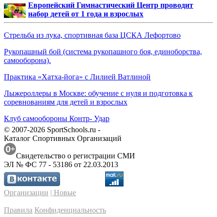
Европейский Гимнастический Центр проводит
набор детей от 1 года и взрослых
Стрельба из лука, спортивная база ЦСКА Лефортово
Рукопашный бой (система рукопашного боя, единоборства,
самооборона).
Практика «Хатха-йога» с Лилией Ватлиной
Лыжероллеры в Москве: обучение с нуля и подготовка к
соревнованиям для детей и взрослых
Клуб самообороны Контр- Удар
© 2007-2026 SportSchools.ru -
Каталог Спортивных Организаций
Свидетельство о регистрации СМИ
ЭЛ № ФС 77 - 53186 от 22.03.2013
Организации
| Новые
Правила
Конфиденциальность