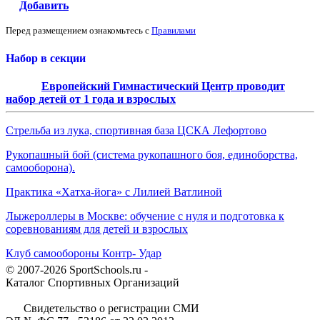
Добавить
Перед размещением ознакомьтесь с
Правилами
Набор в секции
Европейский Гимнастический Центр проводит
набор детей от 1 года и взрослых
Стрельба из лука, спортивная база ЦСКА Лефортово
Рукопашный бой (система рукопашного боя, единоборства,
самооборона).
Практика «Хатха-йога» с Лилией Ватлиной
Лыжероллеры в Москве: обучение с нуля и подготовка к
соревнованиям для детей и взрослых
Клуб самообороны Контр- Удар
© 2007-2026 SportSchools.ru -
Каталог Спортивных Организаций
Свидетельство о регистрации СМИ