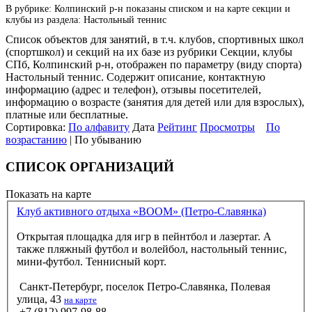
В рубрике: Колпинский р-н показаны списком и на карте секции и
клубы из раздела: Настольный теннис
Список объектов для занятий, в т.ч. клубов, спортивных школ
(спортшкол) и секций на их базе из рубрики Секции, клубы
СПб, Колпинский р-н, отображен по параметру (виду спорта)
Настольный теннис. Содержит описание, контактную
информацию (адрес и телефон), отзывы посетителей,
информацию о возрасте (занятия для детей или для взрослых),
платные или бесплатные.
Сортировка:
По алфавиту
Дата
Рейтинг
Просмотры
По
возрастанию
| По убыванию
СПИСОК ОРГАНИЗАЦИЙ
Показать на карте
Клуб активного отдыха «BOOM» (Петро-Славянка)
Открытая площадка для игр в пейнтбол и лазертаг. А
также пляжный футбол и волейбол, настольный теннис,
мини-футбол. Теннисный корт.
Санкт-Петербург, поселок Петро-Славянка, Полевая
улица, 43
на карте
+7 (812) 997-98-88