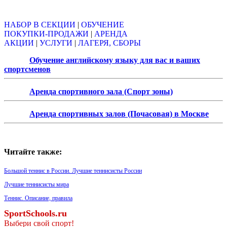
Объявления
НАБОР В СЕКЦИИ
|
ОБУЧЕНИЕ
ПОКУПКИ-ПРОДАЖИ
|
АРЕНДА
АКЦИИ
|
УСЛУГИ
|
ЛАГЕРЯ, СБОРЫ
Обучение английскому языку для вас и ваших
спортсменов
Аренда спортивного зала (Спорт зоны)
Аренда спортивных залов (Почасовая) в Москве
Читайте также:
Большой теннис в России. Лучшие теннисисты России
Лучшие теннисисты мира
Теннис. Описание, правила
SportSchools.ru
Выбери свой спорт!