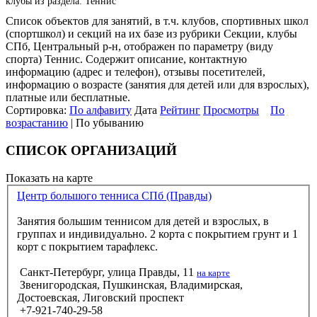
клубы из раздела: Теннис
Список объектов для занятий, в т.ч. клубов, спортивных школ
(спортшкол) и секций на их базе из рубрики Секции, клубы
СПб, Центральный р-н, отображен по параметру (виду
спорта) Теннис. Содержит описание, контактную
информацию (адрес и телефон), отзывы посетителей,
информацию о возрасте (занятия для детей или для взрослых),
платные или бесплатные.
Сортировка:
По алфавиту
Дата
Рейтинг
Просмотры
По
возрастанию
| По убыванию
СПИСОК ОРГАНИЗАЦИЙ
Показать на карте
Центр большого тенниса СПб (Правды)
Занятия большим теннисом для детей и взрослых, в
группах и индивидуально. 2 корта с покрытием грунт и 1
корт с покрытием тарафлекс.
Санкт-Петербург, улица Правды, 11
на карте
Звенигородская, Пушкинская, Владимирская,
Достоевская, Лиговский проспект
+7-921-740-29-58