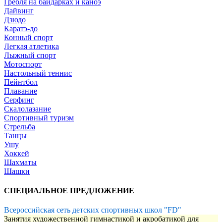
Гребля на байдарках и каноэ
Дайвинг
Дзюдо
Каратэ-до
Конный спорт
Легкая атлетика
Лыжный спорт
Мотоспорт
Настольный теннис
Пейнтбол
Плавание
Серфинг
Скалолазание
Спортивный туризм
Стрельба
Танцы
Ушу
Хоккей
Шахматы
Шашки
СПЕЦИАЛЬНОЕ ПРЕДЛОЖЕНИЕ
Всероссийская сеть детских спортивных школ "FD"
Занятия художественной гимнастикой и акробатикой для