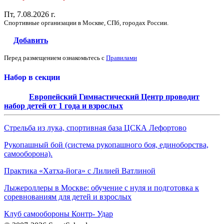
Пт, 7.08.2026 г.
Спортивные организации в Москве, СПб, городах России.
Добавить
Перед размещением ознакомьтесь с
Правилами
Набор в секции
Европейский Гимнастический Центр проводит
набор детей от 1 года и взрослых
Стрельба из лука, спортивная база ЦСКА Лефортово
Рукопашный бой (система рукопашного боя, единоборства,
самооборона).
Практика «Хатха-йога» с Лилией Ватлиной
Лыжероллеры в Москве: обучение с нуля и подготовка к
соревнованиям для детей и взрослых
Клуб самообороны Контр- Удар