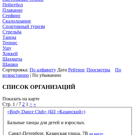
Пейнтбол
Плавание
Серфинг
Скалолазание
Спортивный туризм
Стрельба
Танцы
Теннис
Ушу
Хоккей
Шахматы
Шашки
Сортировка:
По алфавиту
Дата
Рейтинг
Просмотры
По
возрастанию
| По убыванию
СПИСОК ОРГАНИЗАЦИЙ
Показать на карте
Стр. 1 / 7
2
1
>
»
«Body Dance Club» (БЦ «Казанский»)
Бальные танцы для детей и взрослых.
Санкт-Петербург, Казанская улица, 7В
на карте