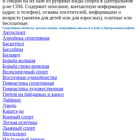
и секций на их базе из рубрики Виды спорта в Центральном
р-не СПб. Содержит описание, контактную информацию
(адрес и телефон), отзывы посетителей, информацию о
возрасте (занятия для детей или для взрослых), платные или
бесплатные.
Спортивные объекты: детские секции, спортивные школы и клубы в Центральном районе
Автоспорт
Аэробика спортивная
Баскетбол
Бассейны
Бильярд
Борьба вольная
Борьба греко-римская
Велосипедный спорт
Восточные единоборства
Гимнастика спортивная
Гимнастика художественная
Гребля на байдарках и каноэ
Дайвинг
Дзюдо
Каратэ-до
Конный спорт
Легкая атлетика
Лыжный спорт
Мотоспорт
Настольный теннис