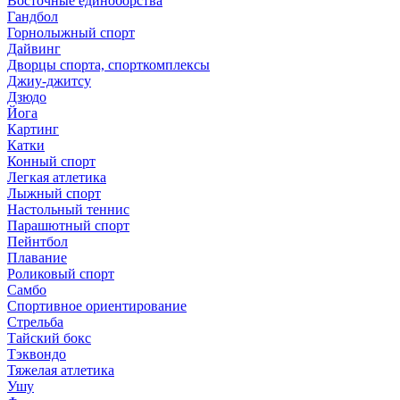
Восточные единоборства
Гандбол
Горнолыжный спорт
Дайвинг
Дворцы спорта, спорткомплексы
Джиу-джитсу
Дзюдо
Йога
Картинг
Катки
Конный спорт
Легкая атлетика
Лыжный спорт
Настольный теннис
Парашютный спорт
Пейнтбол
Плавание
Роликовый спорт
Самбо
Спортивное ориентирование
Стрельба
Тайский бокс
Тэквондо
Тяжелая атлетика
Ушу