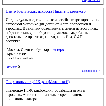
Подробнее>>
Центр бразильских искусств Никиты Беленького
Индивидуальные, групповые и семейные тренировки по
авторской методике для детей от 4 лет, подростков и
взрослых. В занятиях объединены приёмы из восточных
и бразильских единоборств, прыжковая акробатика,
дыхательные практики, цигун, капоэйра, ОФП и
растяжка.
Москва, Осенний бульвар, 4
на карте
Крылатское
+7-993-897-40-48
0
Отзывы:
Подробнее>>
Спортивный клуб IX дан (Можайский)
Тхэквондо ИТФ, кикбоксинг, борьба для детей и
взрослых. Аттестации, разряды, соревнования,
спортивные лагеря.