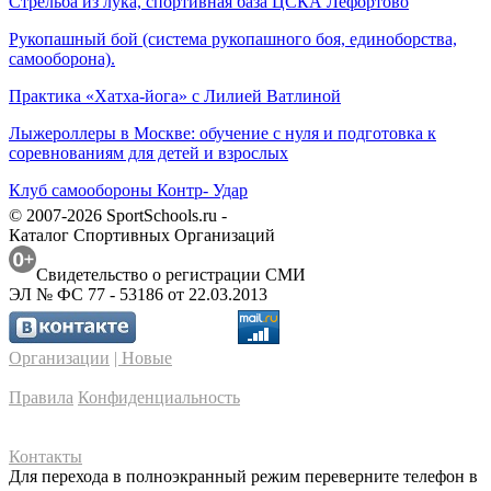
Стрельба из лука, спортивная база ЦСКА Лефортово
Рукопашный бой (система рукопашного боя, единоборства,
самооборона).
Практика «Хатха-йога» с Лилией Ватлиной
Лыжероллеры в Москве: обучение с нуля и подготовка к
соревнованиям для детей и взрослых
Клуб самообороны Контр- Удар
© 2007-2026 SportSchools.ru -
Каталог Спортивных Организаций
Свидетельство о регистрации СМИ
ЭЛ № ФС 77 - 53186 от 22.03.2013
Организации
| Новые
Правила
Конфиденциальность
Контакты
Для перехода в полноэкранный режим переверните телефон в