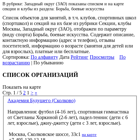
В рубрике: Западный округ (ЗАО) показаны списком и на карте
секции и клубы из раздела: Борьба, боевые искусства
Список объектов для занятий, в т.ч. клубов, спортивных школ
(спортшкол) и секций на их базе из рубрики Секции, клубы
Москвы, Западный округ (ЗАО), отображен по параметру
(виду спорта) Борьба, боевые искусства. Содержит описание,
контактную информацию (адрес и телефон), отзывы
посетителей, информацию о возрасте (занятия для детей или
для взрослых), платные или бесплатные.
Сортировка:
По алфавиту
Дата
Рейтинг
Просмотры
По
возрастанию
| По убыванию
СПИСОК ОРГАНИЗАЦИЙ
Показать на карте
Стр. 1 / 5
2
1
>
»
Академия Будущего (Сколково)
Направления: футбол (4-16 лет), спортивная гимнастика
от Светланы Хоркиной (2-6 лет), падел-теннис (дети с 6
лет, взрослые), джиу-джитсу (дети с 3 лет, взрослые).
Москва, Сколковское шоссе, 33с1
на карте
+7-495-120-12-18