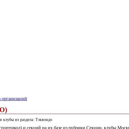
а организаций
О)
и клубы из раздела: Тэквондо
 (спортшкол) и секций на их базе из рубрики Секции, клубы Мос