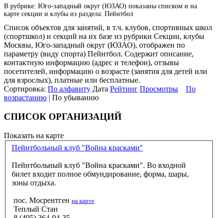
В рубрике: Юго-западный округ (ЮЗАО) показаны списком и на
карте секции и клубы из раздела: Пейнтбол
Список объектов для занятий, в т.ч. клубов, спортивных школ
(спортшкол) и секций на их базе из рубрики Секции, клубы
Москвы, Юго-западный округ (ЮЗАО), отображен по
параметру (виду спорта) Пейнтбол. Содержит описание,
контактную информацию (адрес и телефон), отзывы
посетителей, информацию о возрасте (занятия для детей или
для взрослых), платные или бесплатные.
Сортировка:
По алфавиту
Дата
Рейтинг
Просмотры
По
возрастанию
| По убыванию
СПИСОК ОРГАНИЗАЦИЙ
Показать на карте
Пейнтбольный клуб "Война красками"
Пейнтбольный клуб "Война красками". Во входной
билет входит полное обмундирование, форма, шары,
зоны отдыха.
пос. Мосрентген
на карте
Теплый Стан
8 (495) 364-94-35