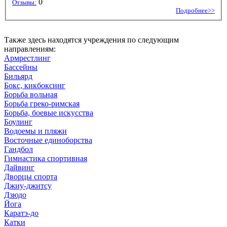
0
Отзывы:
Подробнее>>
Также здесь находятся учреждения по следующим
направлениям:
Армрестлинг
Бассейны
Бильярд
Бокс, кикбоксинг
Борьба вольная
Борьба греко-римская
Борьба, боевые искусства
Боулинг
Водоемы и пляжи
Восточные единоборства
Гандбол
Гимнастика спортивная
Дайвинг
Дворцы спорта
Джиу-джитсу
Дзюдо
Йога
Каратэ-до
Катки