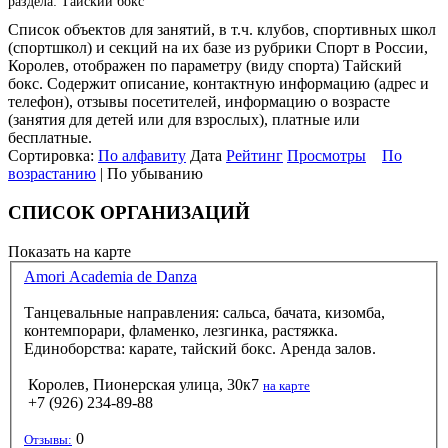
раздела: Тайский бокс
Список объектов для занятий, в т.ч. клубов, спортивных школ
(спортшкол) и секций на их базе из рубрики Спорт в России,
Королев, отображен по параметру (виду спорта) Тайский
бокс. Содержит описание, контактную информацию (адрес и
телефон), отзывы посетителей, информацию о возрасте
(занятия для детей или для взрослых), платные или
бесплатные.
Сортировка:
По алфавиту
Дата
Рейтинг
Просмотры
По
возрастанию
| По убыванию
СПИСОК ОРГАНИЗАЦИЙ
Показать на карте
Amori Academia de Danza
Танцевальные направления: сальса, бачата, кизомба,
контемпорари, фламенко, лезгинка, растяжка.
Единоборства: карате, тайский бокс. Аренда залов.
Королев, Пионерская улица, 30к7
на карте
+7 (926) 234-89-88
0
Отзывы: