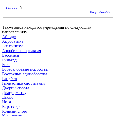
0
Отзывы:
Подробнее>>
Также здесь находятся учреждения по следующим
направлениям:
Айкидо
Акробатика
Альпинизм
Аэробика спортивная
Бассейны
Бильярд
Бокс
Борьба, боевые искусства
Восточные единоборства
Гандбол
Гимнастика спортивная
Дворцы спорта
Джиу-джитсу
Дзюдо
Йога
Каратэ-до
Конный спорт
Культуризм