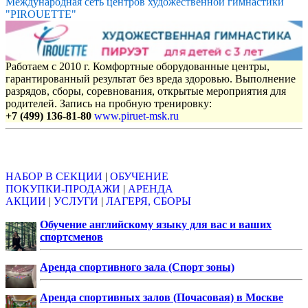
Международная сеть центров художественной гимнастики
"PIROUETTE"
Работаем с 2010 г. Комфортные оборудованные центры,
гарантированный результат без вреда здоровью. Выполнение
разрядов, сборы, соревнования, открытые мероприятия для
родителей. Запись на пробную тренировку:
+7 (499) 136-81-80
www.piruet-msk.ru
Объявления
НАБОР В СЕКЦИИ
|
ОБУЧЕНИЕ
ПОКУПКИ-ПРОДАЖИ
|
АРЕНДА
АКЦИИ
|
УСЛУГИ
|
ЛАГЕРЯ, СБОРЫ
Обучение английскому языку для вас и ваших
спортсменов
Аренда спортивного зала (Спорт зоны)
Аренда спортивных залов (Почасовая) в Москве