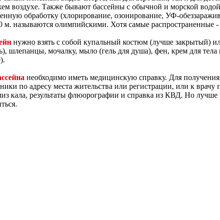
жем воздухе. Также бывают бассейны с обычной и морской водой
енную обработку (хлорирование, озонирование, УФ-обеззаражив
 м. называются олимпийскими. Хотя самые распространенные - 
сейн
нужно взять с собой купальный костюм (лучше закрытый) ил
ь), шлепанцы, мочалку, мыло (гель для душа), фен, крем для тел
).
ассейна
необходимо иметь медицинскую справку. Для получения
ики по адресу места жительства или регистрации, или к врачу 
лиз кала, результаты флюорографии и справка из КВД. Но лучше в
ться.