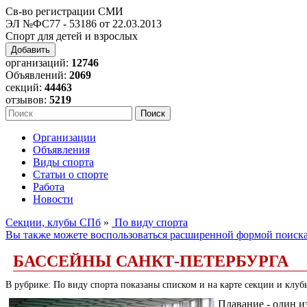
Св-во регистрации СМИ
ЭЛ №ФС77 - 53186 от 22.03.2013
Спорт для детей и взрослых
Добавить
организаций:
12746
Объявлений:
2069
секций:
44463
отзывов:
5219
Организации
Объявления
Виды спорта
Статьи о спорте
Работа
Новости
Секции, клубы СПб
»
По виду спорта
Вы также можете воспользоваться расширенной формой поиск
БАССЕЙНЫ САНКТ-ПЕТЕРБУРГА
В рубрике: По виду спорта показаны списком и на карте секции и клуб
Плавание - один и