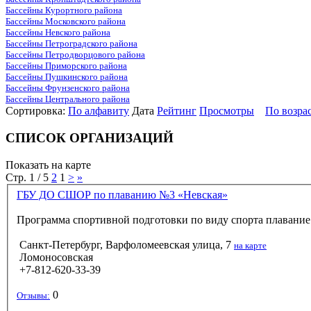
Бассейны Курортного района
Бассейны Московского района
Бассейны Невского района
Бассейны Петроградского района
Бассейны Петродворцового района
Бассейны Приморского района
Бассейны Пушкинского района
Бассейны Фрунзенского района
Бассейны Центрального района
Сортировка:
По алфавиту
Дата
Рейтинг
Просмотры
По возра
СПИСОК ОРГАНИЗАЦИЙ
Показать на карте
Стр. 1 / 5
2
1
>
»
ГБУ ДО СШОР по плаванию №3 «Невская»
Программа спортивной подготовки по виду спорта плавание. 
Санкт-Петербург, Варфоломеевская улица, 7
на карте
Ломоносовская
+7-812-620-33-39
0
Отзывы: