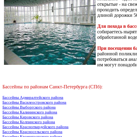
открытые - на све
проходить определ
длиной дорожки 50
Для похода в бас
собираетесь нырят
обработанной воде
При посещении б
районной поликлин
потребоваться ана
им могут понадоби
Бассейны по районам Санкт-Петербурга (СПб):
Бассейны Адмиралтейского района
Бассейны Василеостровского района
Бассейны Выборгского района
Бассейны Калининского района
Бассейны Кировского района
Бассейны Колпинского района
Бассейны Красногвардейского района
Бассейны Красносельского района
Бассейны Кронштадтского района