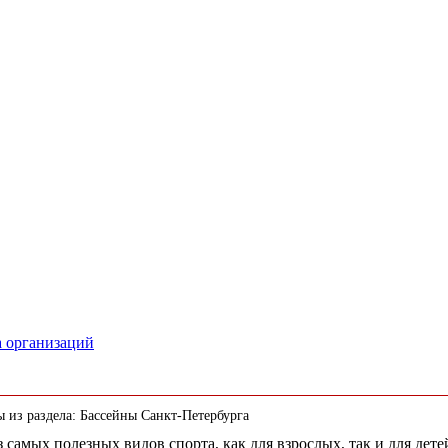
а организаций
ы из раздела: Бассейны Санкт-Петербурга
з самых полезных видов спорта, как для взрослых, так и для де