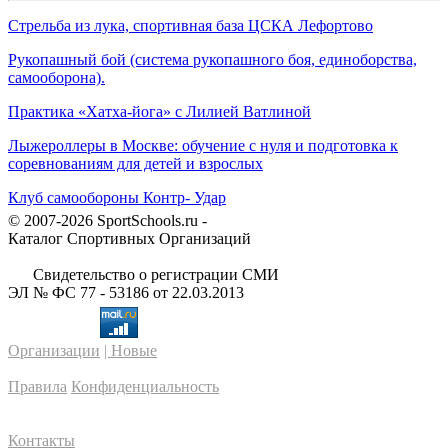
Стрельба из лука, спортивная база ЦСКА Лефортово
Рукопашный бой (система рукопашного боя, единоборства,
самооборона).
Практика «Хатха-йога» с Лилией Ватлиной
Лыжероллеры в Москве: обучение с нуля и подготовка к
соревнованиям для детей и взрослых
Клуб самообороны Контр- Удар
© 2007-2026 SportSchools.ru -
Каталог Спортивных Организаций
Свидетельство о регистрации СМИ
ЭЛ № ФС 77 - 53186 от 22.03.2013
Организации
| Новые
Правила
Конфиденциальность
Контакты