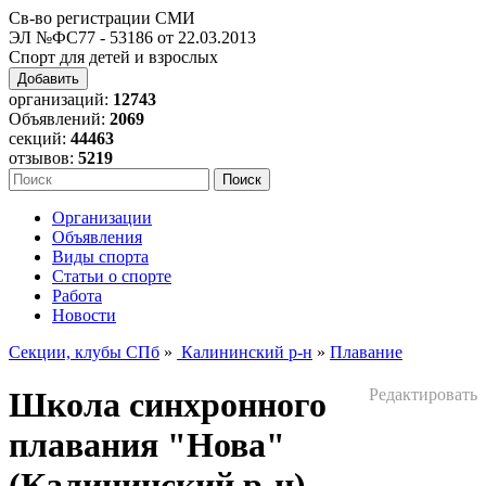
Св-во регистрации СМИ
ЭЛ №ФС77 - 53186 от 22.03.2013
Спорт для детей и взрослых
Добавить
организаций:
12743
Объявлений:
2069
секций:
44463
отзывов:
5219
Организации
Объявления
Виды спорта
Статьи о спорте
Работа
Новости
Секции, клубы СПб
»
Калининский р-н
»
Плавание
Школа синхронного
Редактировать
плавания "Нова"
(Калининский р-н)