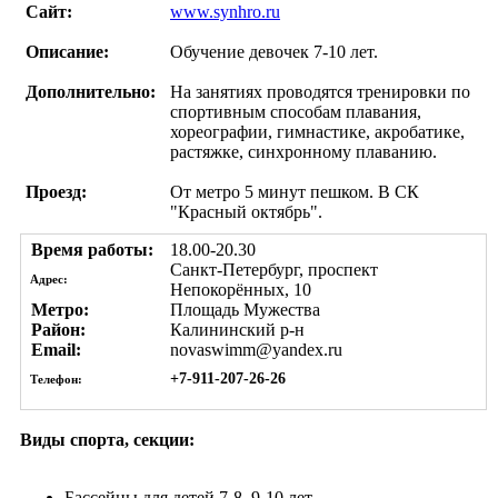
Сайт:
www.synhro.ru
Описание:
Обучение девочек 7-10 лет.
Дополнительно:
На занятиях проводятся тренировки по
спортивным способам плавания,
хореографии, гимнастике, акробатике,
растяжке, синхронному плаванию.
Проезд:
От метро 5 минут пешком. В СК
"Красный октябрь".
Время работы:
18.00-20.30
Санкт-Петербург, проспект
Адрес:
Непокорённых, 10
Метро:
Площадь Мужества
Район:
Калининский р-н
Email:
novaswimm@yandex.ru
+7-911-207-26-26
Телефон:
Виды спорта, секции:
Бассейны
для детей 7-8, 9-10 лет