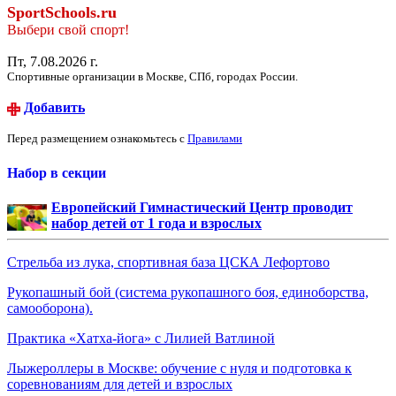
SportSchools.ru
Выбери свой спорт!
Пт, 7.08.2026 г.
Спортивные организации в Москве, СПб, городах России.
Добавить
Перед размещением ознакомьтесь с
Правилами
Набор в секции
Европейский Гимнастический Центр проводит
набор детей от 1 года и взрослых
Стрельба из лука, спортивная база ЦСКА Лефортово
Рукопашный бой (система рукопашного боя, единоборства,
самооборона).
Практика «Хатха-йога» с Лилией Ватлиной
Лыжероллеры в Москве: обучение с нуля и подготовка к
соревнованиям для детей и взрослых