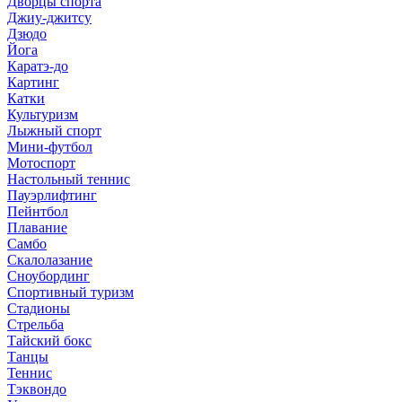
Дворцы спорта
Джиу-джитсу
Дзюдо
Йога
Каратэ-до
Картинг
Катки
Культуризм
Лыжный спорт
Мини-футбол
Мотоспорт
Настольный теннис
Пауэрлифтинг
Пейнтбол
Плавание
Самбо
Скалолазание
Сноубординг
Спортивный туризм
Стадионы
Стрельба
Тайский бокс
Танцы
Теннис
Тэквондо