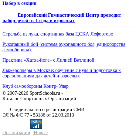
Набор в секции
Европейский Гимнастический Центр проводит
набор детей от 1 года и взрослых
Стрельба из лука, спортивная база ЦСКА Лефортово
Рукопашный бой (система рукопашного боя, единоборства,
самооборона).
Практика «Хатха-йога» с Лилией Ватлиной
Лыжероллеры в Москве: обучение с нуля и подготовка к
соревнованиям для детей и взрослых
Клуб самообороны Контр- Удар
© 2007-2026 SportSchools.ru -
Каталог Спортивных Организаций
Свидетельство о регистрации СМИ
ЭЛ № ФС 77 - 53186 от 22.03.2013
Организации
| Новые