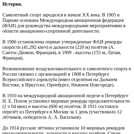
История.
Самолетный спорт зародился в начале XX века. В 1905 в
Париже основана Международная авиационная федерация
(ФАИ) для руководства международными мероприятиями в
области авиационно-спортивной деятельности.
В 1906 установлены первые утвержденные ФАИ рекорды
скорости (41,292 км/ч) и дальности (220 м) полётов (А.
Сантос-Дюмон, Франция), в 1909 - высоты (155 м, Латам,
Франция).
Возникновение воздухоплавательного и самолетного спорта в
России связано с организацией в 1908 в Петербурге
Всероссийского аэроклуба (имел отделения на Дальнем
Востоке, в Иркутске, Оренбурге, Нижнем Новгороде).
В 1910 на международной авиационной неделе в Петербурге
Н. Е. Попов установил мировые рекорды продолжительности
(2 ч 04 мин) и высоты (600 м) полётов. В 1911 состоялся
перелёт из Петербурга в Москву за 1 день (участвовало 12
лётчиков, победитель А. А. Васильев).
До 1914 русские лётчики установили 10 мировых рекордов
продолжительности, дальности и высоты полётов. Среди