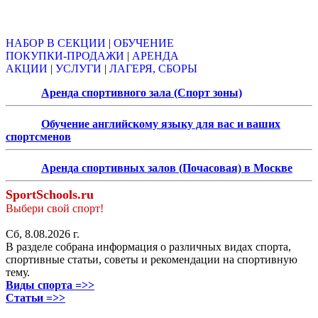
Объявления
НАБОР В СЕКЦИИ
|
ОБУЧЕНИЕ
ПОКУПКИ-ПРОДАЖИ
|
АРЕНДА
АКЦИИ
|
УСЛУГИ
|
ЛАГЕРЯ, СБОРЫ
Аренда спортивного зала (Спорт зоны)
Обучение английскому языку для вас и ваших
спортсменов
Аренда спортивных залов (Почасовая) в Москве
SportSchools.ru
Выбери свой спорт!
Сб, 8.08.2026 г.
В разделе собрана информация о различных видах спорта,
спортивные статьи, советы и рекомендации на спортивную
тему.
Виды спорта =>>
Статьи =>>