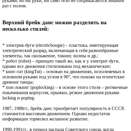
руками, но ни руки, ни само тело не соприкасаются лишний
раз с полом.
Верхний брейк данс можно разделить на
несколько стилей:
* электрик-буги (electricboogie) – пластика, имитирующая
электрический разряд, включающая в себя разнообразные
элементы, так скольжение, тикинг, волны и др.;
* робот (robot) – принцип такой же, как и у электриг-буги,
однако все движения стилизованы под механические;
* кинг-тат (kingTut) – основан на движениях, исполняемых в
основном руками под углом в 90°, что похоже на египетские
древние танцы;
* поп-локинг (poplocking) – в основе этого стиля – ритмичные
покачивания корпусом, прыжки, резкие движения руками
locking и poping.
1987, 1988гг., брейк данс приобретает популярность в СССР,
становится массовым движением. Однако недостаток
информации тормозил желанное развитие.
1990-1991гг., в период распада Советского союза, когда