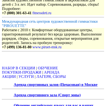
Занятия художественной гимнастикой и акробатикой для
детей с 3-х лет. Идет набор. Соревнования, разряды, сборы!
Подробнее:
+7 (800) 301-63-41
fitnessdeti.ru
Международная сеть центров художественной гимнастики
"PIROUETTE"
Работаем с 2010 г. Комфортные оборудованные центры,
гарантированный результат без вреда здоровью. Выполнение
разрядов, сборы, соревнования, открытые мероприятия для
родителей. Запись на пробную тренировку:
+7 (499) 136-81-80
www.piruet-msk.ru
Объявления
НАБОР В СЕКЦИИ
|
ОБУЧЕНИЕ
ПОКУПКИ-ПРОДАЖИ
|
АРЕНДА
АКЦИИ
|
УСЛУГИ
|
ЛАГЕРЯ, СБОРЫ
Аренда спортивных залов (Почасовая) в Москве
Аренда спортивного зала (Спорт зоны)
Обучение английскому языку для вас и ваших