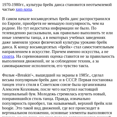
1970-1980гг., культура брейк данса становится неотъемлемой
частью
хип-хопа
.
В самом начале восьмидесятых брейк данс распространился
по Европе, приобретя не меньшую популярность, чем на
родине. Но тут недостатка информации не было. По
телевидению рассказывали, как правильно выполнить те или
иные элементы танца, а в некоторых учебных заведениях
даже заменяли уроки физической культуры уроками брейк
данса. К концу восьмидесятых «брейк» стал самостоятельным
направлением в искусстве. Причем именно искусства, а не
спорта
. На соревнованиях оценка ставится не за правильность
выполнения движений, не за соблюдение техник, а за
самовыражение исполнителя, его чувство такта.
Фильм «Breakin'», вышедший на экраны в 1985г., сделал
весьма популярным брейк данс и в СССР. Первая постановка
танцев этого стиля в Советском союзе была организована
Алексеем Козловым, после чего наступил настоящий
танцевальный бум. Молодежь стремилась изучить новый,
понравившийся стиль танца. Правда, изначально
популярность приобрел, так называемый, верхний брейк или
boogie. Это такой вид движений, где все происходит в
вертикальном положении, основные элементы выполняются