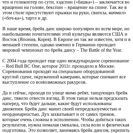
что и геликоптер по сути, хэдспин («башка») – заключается во
вращении на голове, бекспин – вращение на спине. Так же в
этом стиле присутствуют прыжки на руки, свипсы, мачмилз
(«боч-ка»), тартл и др.
В наше время, брейк данс широко популярен во всем мире, но
наибольшими почитателями этой культуры являются США и
Восток (Япония, Корея). В Европе он так же известен, хотя и в
меньшей степени, однако именно в Германии проходит
мировой чемпионат по брейк дансу – The Battle of the Year.
С 2004 года проходит еще одно международное соревнование
– Red Bull BC One, которое 2011г. проходило в Москве.
Соревнования проходят на специально оборудованной
круглой сцене, окруженной камерами, которые снимают все
выступление со всевозможных ракурсов.
Да и сейчас, проходя по улице мимо ребят, танцующих брейк
данс, тяжело отвести взгляд. В этом танце нельзя предсказать
наперед, что будет дальше, какие будут использованы
движения. Брейк данс манит своей непредсказуемостью и
неординарностью. Дух захватывает и от самих трюков,
которые очень сложны в исполнении. Чтобы добиться таких
результатов, нужна немалая смекалка, сила воли и физическая
подготовка. Это позволяет, занимаясь брейк дансом, укрепить