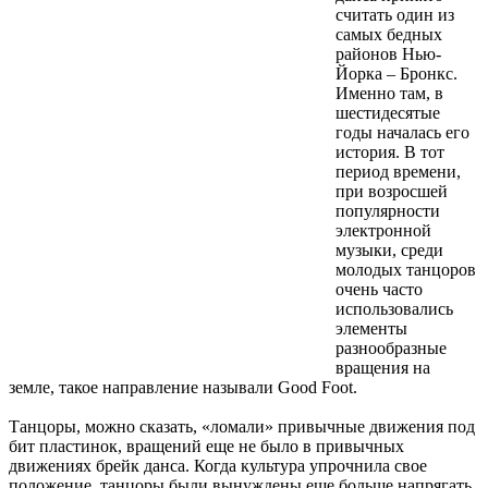
считать один из
самых бедных
районов Нью-
Йорка – Бронкс.
Именно там, в
шестидесятые
годы началась его
история. В тот
период времени,
при возросшей
популярности
электронной
музыки, среди
молодых танцоров
очень часто
использовались
элементы
разнообразные
вращения на
земле, такое направление называли Good Foot.
Танцоры, можно сказать, «ломали» привычные движения под
бит пластинок, вращений еще не было в привычных
движениях брейк данса. Когда культура упрочнила свое
положение, танцоры были вынуждены еще больше напрягать