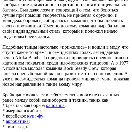
воображение для активного противостояния в танцевальных
баттлах. Был даже лозунг, говорящий о том, что бороться
лучше при помощи творчества, не прибегая к оружию, и
молодежь боролась, собиралась в команды, чтобы победить
своего противника. Именно поэтому команды вырабатывали
свой индивидуальный стиль, который и положил начало
подстилям брейк данса.
Подобные танцы настолько «прижились» и вошли в моду, что
спустя какое-то время, в семидесятых годах, легендарный
репер Afrika Bambaata предложил проводить соревнования на
картонном покрытии среди нью-йоркских танцоров. А в 1977
г. появилась молодая команда Rock Steady Crew, которая
внесла очень большой вклад в развитие этого направления. А
уже в восьмидесятых команда провела мировое турне, показав
новое направление в танце всему миру.
Брейк данс включает в себя элементы вовсе не связанных
ранее между собой единоборств и техник, таких как:
* бразильская борьба
капоэйра
;
* американский джаз;
* корейское
кунг-фу
;
*
акробатика
;
* твист и др.