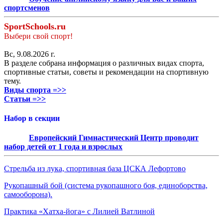
спортсменов
SportSchools.ru
Выбери свой спорт!
Вс, 9.08.2026 г.
В разделе собрана информация о различных видах спорта,
спортивные статьи, советы и рекомендации на спортивную
тему.
Виды спорта =>>
Статьи =>>
Набор в секции
Европейский Гимнастический Центр проводит
набор детей от 1 года и взрослых
Стрельба из лука, спортивная база ЦСКА Лефортово
Рукопашный бой (система рукопашного боя, единоборства,
самооборона).
Практика «Хатха-йога» с Лилией Ватлиной