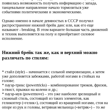
появилась возможность получать информацию с запада,
танцевальное направление начало тормозиться уже
событиями политическими и экономическими.
Однако именно в начале девяностых в СССР получил
распространение нижний брейк данс или, как его еще
называют - breaking. В этом варианте большая часть движений
и техник выполняется на полу и приобретают силовое
исполнение.
Нижний брейк так же, как и верхний можно
различать по стилям:
* стайл (style) – начинается с сольной импровизации, а затем
уже дополняется забежками, работой ногами в стойках на
голове;
* пауэр-трикс (powertricks) – комбинирование трюков, фризов,
э-твист, прыжки на колени и др.;
* пауэр-мув (powermove) – это уже наиболее зрелищный и
сложный стиль, состоящий из таких элементов, как
геликоптер («гелик»), состоящий из вращений ногами, стоя на
опоре из рук и головы, ветряная мельница («ветряк») – то же