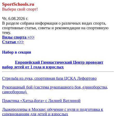
SportSchools.ru
Выбери свой спорт!
Чт, 6.08.2026 г.
В разделе собрана информация о различных видах спорта,
спортивные статьи, советы и рекомендации на спортивную
тему.
Виды спорта =>>
Статьи =>>
Набор в секции
Европейский Гимнастический Центр проводит
набор детей от 1 года и взрослых
Стрельба из лука, спортивная база ЦСКА Лефортово
Рукопашный бой (система рукопашного боя, единоборства,
самооборона).
Практика «Хатха-йога» с Лилией Ватлиной
Лыжероллеры в Москве: обучение с нуля и подготовка к
соревнованиям для детей и взрослых