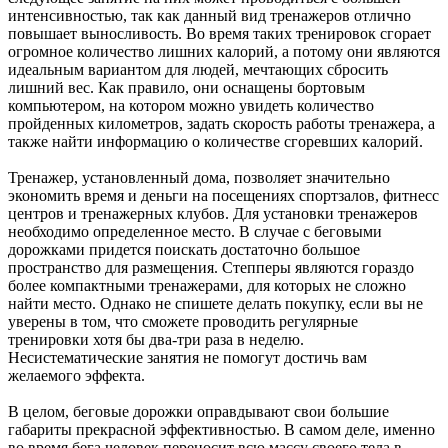
интенсивностью, так как данный вид тренажеров отлично
повышает выносливость. Во время таких тренировок сгорает
огромное количество лишних калорий, а потому они являются
идеальным вариантом для людей, мечтающих сбросить
лишний вес. Как правило, они оснащены бортовым
компьютером, на котором можно увидеть количество
пройденных километров, задать скорость работы тренажера, а
также найти информацию о количестве сгоревших калорий.
Тренажер, установленный дома, позволяет значительно
экономить время и деньги на посещениях спортзалов, фитнесс
центров и тренажерных клубов. Для установки тренажеров
необходимо определенное место. В случае с беговыми
дорожками придется поискать достаточно большое
пространство для размещения. Степперы являются гораздо
более компактными тренажерами, для которых не сложно
найти место. Однако не спишете делать покупку, если вы не
уверены в том, что сможете проводить регулярные
тренировки хотя бы два-три раза в неделю.
Несистематические занятия не помогут достичь вам
желаемого эффекта.
В целом, беговые дорожки оправдывают свои большие
габариты прекрасной эффективностью. В самом деле, именно
во время бега человек переносит всю массу своего тела в