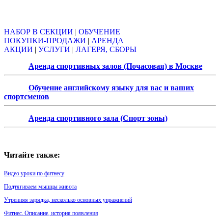
Объявления
НАБОР В СЕКЦИИ
|
ОБУЧЕНИЕ
ПОКУПКИ-ПРОДАЖИ
|
АРЕНДА
АКЦИИ
|
УСЛУГИ
|
ЛАГЕРЯ, СБОРЫ
Аренда спортивных залов (Почасовая) в Москве
Обучение английскому языку для вас и ваших
спортсменов
Аренда спортивного зала (Спорт зоны)
Читайте также:
Видео уроки по фитнесу
Подтягиваем мышцы живота
Утренняя зарядка, несколько основных упражнений
Фитнес. Описание, история появления