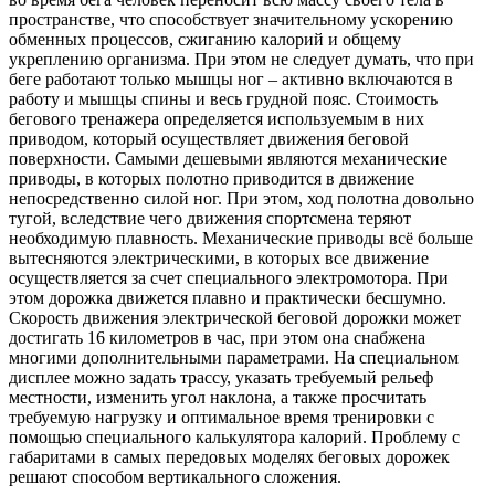
пространстве, что способствует значительному ускорению
обменных процессов, сжиганию калорий и общему
укреплению организма. При этом не следует думать, что при
беге работают только мышцы ног – активно включаются в
работу и мышцы спины и весь грудной пояс. Стоимость
бегового тренажера определяется используемым в них
приводом, который осуществляет движения беговой
поверхности. Самыми дешевыми являются механические
приводы, в которых полотно приводится в движение
непосредственно силой ног. При этом, ход полотна довольно
тугой, вследствие чего движения спортсмена теряют
необходимую плавность. Механические приводы всё больше
вытесняются электрическими, в которых все движение
осуществляется за счет специального электромотора. При
этом дорожка движется плавно и практически бесшумно.
Скорость движения электрической беговой дорожки может
достигать 16 километров в час, при этом она снабжена
многими дополнительными параметрами. На специальном
дисплее можно задать трассу, указать требуемый рельеф
местности, изменить угол наклона, а также просчитать
требуемую нагрузку и оптимальное время тренировки с
помощью специального калькулятора калорий. Проблему с
габаритами в самых передовых моделях беговых дорожек
решают способом вертикального сложения.