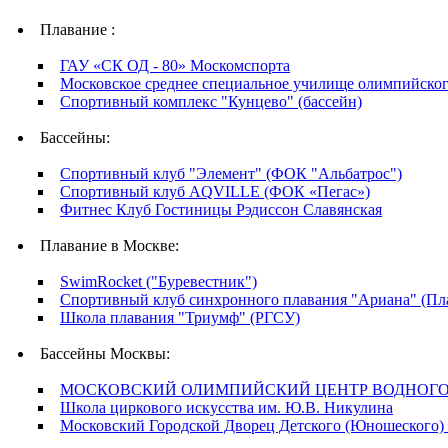
Плавание :
ГАУ «СК ОД - 80» Москомспорта
Московское среднее специальное училище олимпийск
Спортивный комплекс "Кунцево" (бассейн)
Бассейны:
Спортивный клуб "Элемент" (ФОК "Альбатрос")
Спортивный клуб AQVILLE (ФОК «Пегас»)
Фитнес Клуб Гостиницы Рэдиссон Славянская
Плавание в Москве:
SwimRocket ("Буревестник")
Спортивный клуб синхронного плавания "Ариана" (Пл
Школа плавания "Триумф" (РГСУ)
Бассейны Москвы:
МОСКОВСКИЙ ОЛИМПИЙСКИЙ ЦЕНТР ВОДНОГО
Школа циркового искусства им. Ю.В. Никулина
Московский Городской Дворец Детского (Юношеского)