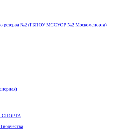
ого резерва №2 (ГБПОУ МССУОР №2 Москомспорта)
анерная)
 СПОРТА
 Tворчества