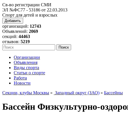
Св-во регистрации СМИ
ЭЛ №ФС77 - 53186 от 22.03.2013
Спорт для детей и взрослых
Добавить
организаций:
12743
Объявлений:
2069
секций:
44463
отзывов:
5219
Организации
Объявления
Виды спорта
Статьи о спорте
Работа
Новости
Секции, клубы Москвы
»
Западный округ (ЗАО)
»
Бассейны
Бассейн Физкультурно-оздоро