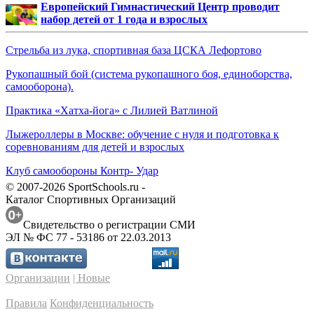
Европейский Гимнастический Центр проводит
набор детей от 1 года и взрослых
Стрельба из лука, спортивная база ЦСКА Лефортово
Рукопашный бой (система рукопашного боя, единоборства,
самооборона).
Практика «Хатха-йога» с Лилией Ватлиной
Лыжероллеры в Москве: обучение с нуля и подготовка к
соревнованиям для детей и взрослых
Клуб самообороны Контр- Удар
© 2007-2026 SportSchools.ru -
Каталог Спортивных Организаций
Свидетельство о регистрации СМИ
ЭЛ № ФС 77 - 53186 от 22.03.2013
Организации
| Новые
Правила
Конфиденциальность