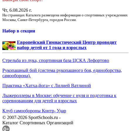
Чт, 6.08.2026 г.
На страницах Каталога размещена информация о спортивных учреждениях
Москвы, Санкт-Петербурга, городов России.
Набор в секции
Европейский Гимнастический Центр проводит
набор детей от 1 года и взрослых
Стрельба из лука, спортивная база ЦСКА Лефортово
Рукопашный бой (система рукопашного боя, единоборства,
самооборона).
Практика «Хатха-йога» с Лилией Ватлиной
Лыжероллеры в Москве: обучение с нуля и подготовка к
соревнованиям для детей и взрослых
Клуб самообороны Контр- Удар
© 2007-2026 SportSchools.ru -
Каталог Спортивных Организаций