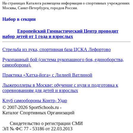
На страницах Каталога размещена информация о спортивных учреждениях
Москвы, Санкт-Петербурга, городов России.
Набор в секции
Европейский Гимнастический Центр проводит
набор детей от 1 года и взрослых
Стрельба из лука, спортивная база ЦСКА Лефортово
Рукопашный бой (система рукопашного боя, единоборства,
самооборона).
Практика «Хатха-йога» с Лилией Ватлиной
Лыжероллеры в Москве: обучение с нуля и подготовка к
соревнованиям для детей и взрослых
Клуб самообороны Контр- Удар
© 2007-2026 SportSchools.ru -
Каталог Спортивных Организаций
Свидетельство о регистрации СМИ
ЭЛ № ФС 77 - 53186 от 22.03.2013