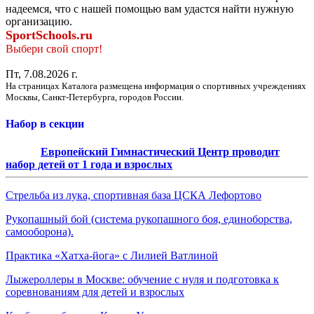
надеемся, что с нашей помощью вам удастся найти нужную
организацию.
SportSchools.ru
Выбери свой спорт!
Пт, 7.08.2026 г.
На страницах Каталога размещена информация о спортивных учреждениях
Москвы, Санкт-Петербурга, городов России.
Набор в секции
Европейский Гимнастический Центр проводит
набор детей от 1 года и взрослых
Стрельба из лука, спортивная база ЦСКА Лефортово
Рукопашный бой (система рукопашного боя, единоборства,
самооборона).
Практика «Хатха-йога» с Лилией Ватлиной
Лыжероллеры в Москве: обучение с нуля и подготовка к
соревнованиям для детей и взрослых