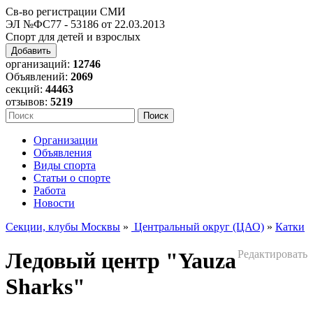
Св-во регистрации СМИ
ЭЛ №ФС77 - 53186 от 22.03.2013
Спорт для детей и взрослых
Добавить
организаций:
12746
Объявлений:
2069
секций:
44463
отзывов:
5219
Организации
Объявления
Виды спорта
Статьи о спорте
Работа
Новости
Секции, клубы Москвы
»
Центральный округ (ЦАО)
»
Катки
Ледовый центр "Yauza
Редактировать
Sharks"