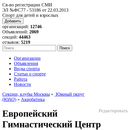
Св-во регистрации СМИ
ЭЛ №ФС77 - 53186 от 22.03.2013
Спорт для детей и взрослых
Добавить
организаций:
12746
Объявлений:
2069
секций:
44463
отзывов:
5219
Организации
Объявления
Виды спорта
Статьи о спорте
Работа
Новости
Секции, клубы Москвы
»
Южный округ
(ЮАО)
»
Акробатика
Европейский
Редактировать
Гимнастический Центр