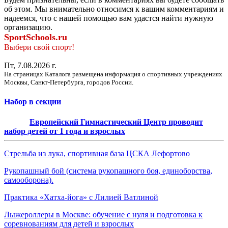
об этом. Мы внимательно относимся к вашим комментариям и
надеемся, что с нашей помощью вам удастся найти нужную
организацию.
SportSchools.ru
Выбери свой спорт!
Пт, 7.08.2026 г.
На страницах Каталога размещена информация о спортивных учреждениях
Москвы, Санкт-Петербурга, городов России.
Набор в секции
Европейский Гимнастический Центр проводит
набор детей от 1 года и взрослых
Стрельба из лука, спортивная база ЦСКА Лефортово
Рукопашный бой (система рукопашного боя, единоборства,
самооборона).
Практика «Хатха-йога» с Лилией Ватлиной
Лыжероллеры в Москве: обучение с нуля и подготовка к
соревнованиям для детей и взрослых