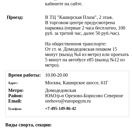
кабинете на сайте.
Проезд:
В ТЦ "Каширская Плаза", 2 этаж.
В торговом центре предусмотрена
парковка (первые 2 часа бесплатно, 100
руб. за третий час, далее 50 руб./час).
На общественном транспорте:
От ст. м. Домодедовская пешком 15
минут (выход №4 из метро) или проехать
5 минут на автобусе е85 (выход №12 из
метро).
Время работы:
10.00-20.00
Москва, Каширское шоссе, 61Г
Адрес:
Метро:
Домодедовская
Район:
ЮАО/р-н Орехово-Борисово Северное
Email:
orehovo@europegym.ru
+7-495-149-86-42
Телефон:
Виды спорта, секции: