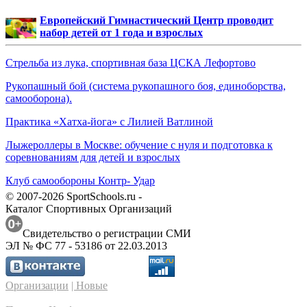
Европейский Гимнастический Центр проводит
набор детей от 1 года и взрослых
Стрельба из лука, спортивная база ЦСКА Лефортово
Рукопашный бой (система рукопашного боя, единоборства,
самооборона).
Практика «Хатха-йога» с Лилией Ватлиной
Лыжероллеры в Москве: обучение с нуля и подготовка к
соревнованиям для детей и взрослых
Клуб самообороны Контр- Удар
© 2007-2026 SportSchools.ru -
Каталог Спортивных Организаций
Свидетельство о регистрации СМИ
ЭЛ № ФС 77 - 53186 от 22.03.2013
Организации
| Новые