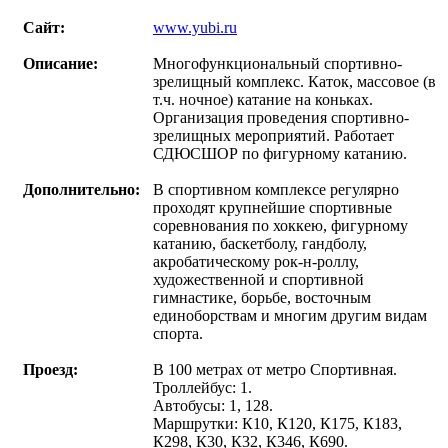
Сайт:
www.yubi.ru
Описание:
Многофункциональный спортивно-
зрелищный комплекс. Каток, массовое (в
т.ч. ночное) катание на коньках.
Организация проведения спортивно-
зрелищных мероприятий. Работает
СДЮСШОР по фигурному катанию.
Дополнительно:
В спортивном комплексе регулярно
проходят крупнейшие спортивные
соревнования по хоккею, фигурному
катанию, баскетболу, гандболу,
акробатическому рок-н-роллу,
художественной и спортивной
гимнастике, борьбе, восточным
единоборствам и многим другим видам
спорта.
Проезд:
В 100 метрах от метро Спортивная.
Троллейбус: 1.
Автобусы: 1, 128.
Маршрутки: К10, К120, К175, К183,
К298, К30, К32, К346, К690.