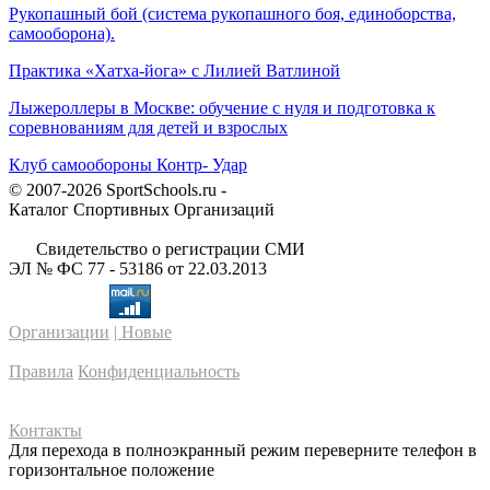
Рукопашный бой (система рукопашного боя, единоборства,
самооборона).
Практика «Хатха-йога» с Лилией Ватлиной
Лыжероллеры в Москве: обучение с нуля и подготовка к
соревнованиям для детей и взрослых
Клуб самообороны Контр- Удар
© 2007-2026 SportSchools.ru -
Каталог Спортивных Организаций
Свидетельство о регистрации СМИ
ЭЛ № ФС 77 - 53186 от 22.03.2013
Организации
| Новые
Правила
Конфиденциальность
Контакты
Для перехода в полноэкранный режим переверните телефон в
горизонтальное положение