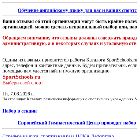
Обучение английскому языку для вас и ваших спорт
Ваши отзывы об этой организации могут быть крайне полезн
организацией, можно сделать неправильный выбор или, нао
Обращаем внимание, что отзывы должны содержать правдив
административную, а в некоторых случаях и уголовную отв
Одним из важных приоритетов работы Каталога SportSchools.ru
адрес, телефон и контактные данные. Будем признательны, есл
помощью вам удастся найти нужную организацию.
SportSchools.ru
Выбери свой спорт!
Пт, 7.08.2026 г.
На страницах Каталога размещена информация о спортивных учреждениях М
Набор в секции
Европейский Гимнастический Центр проводит набор д
Стрельба из лука, спортивная база ЦСКА Лефортово