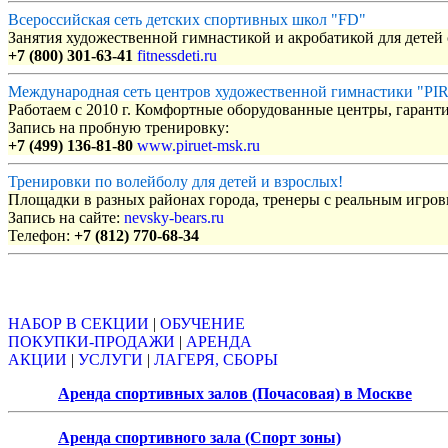
Всероссийская сеть детских спортивных школ "FD"
Занятия художественной гимнастикой и акробатикой для детей с
+7 (800) 301-63-41
fitnessdeti.ru
Международная сеть центров художественной гимнастики "P
Работаем с 2010 г. Комфортные оборудованные центры, гаранти
Запись на пробную тренировку:
+7 (499) 136-81-80
www.piruet-msk.ru
Тренировки по волейболу для детей и взрослых!
Площадки в разных районах города, тренеры с реальным игро
Запись на сайте:
nevsky-bears.ru
Телефон:
+7 (812) 770-68-34
Объявления
НАБОР В СЕКЦИИ
|
ОБУЧЕНИЕ
ПОКУПКИ-ПРОДАЖИ
|
АРЕНДА
АКЦИИ
|
УСЛУГИ
|
ЛАГЕРЯ, СБОРЫ
Аренда спортивных залов (Почасовая) в Москве
Аренда спортивного зала (Спорт зоны)