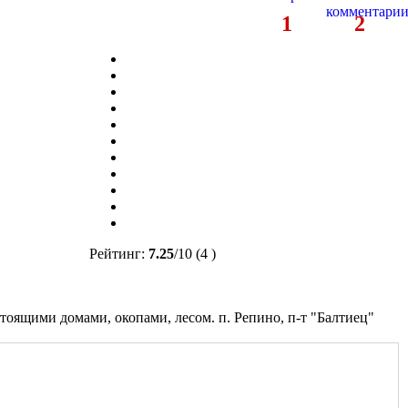
1
2
Рейтинг:
7.25
/
10
(4 )
тоящими домами, окопами, лесом. п. Репино, п-т "Балтиец"