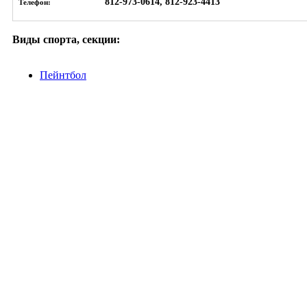
812-973-0614, 812-923-4413
Телефон:
Виды спорта, секции:
Пейнтбол