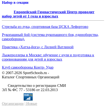
Набор в секции
Европейский Гимнастический Центр проводит
набор детей от 1 года и взрослых
Стрельба из лука, спортивная база ЦСКА Лефортово
Рукопашный бой (система рукопашного боя, единоборства,
самооборона).
Практика «Хатха-йога» с Лилией Ватлиной
Лыжероллеры в Москве: обучение с нуля и подготовка к
соревнованиям для детей и взрослых
Клуб самообороны Контр- Удар
© 2007-2026 SportSchools.ru -
Каталог Спортивных Организаций
Свидетельство о регистрации СМИ
ЭЛ № ФС 77 - 53186 от 22.03.2013
Организации
| Новые