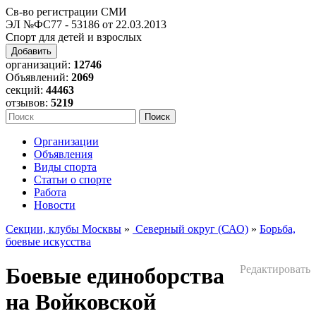
Св-во регистрации СМИ
ЭЛ №ФС77 - 53186 от 22.03.2013
Спорт для детей и взрослых
Добавить
организаций:
12746
Объявлений:
2069
секций:
44463
отзывов:
5219
Организации
Объявления
Виды спорта
Статьи о спорте
Работа
Новости
Секции, клубы Москвы
»
Северный округ (САО)
»
Борьба,
боевые искусства
Боевые единоборства
Редактировать
на Войковской