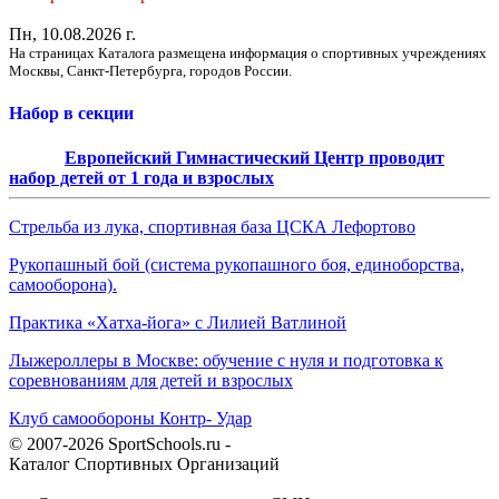
Пн, 10.08.2026 г.
На страницах Каталога размещена информация о спортивных учреждениях
Москвы, Санкт-Петербурга, городов России.
Набор в секции
Европейский Гимнастический Центр проводит
набор детей от 1 года и взрослых
Стрельба из лука, спортивная база ЦСКА Лефортово
Рукопашный бой (система рукопашного боя, единоборства,
самооборона).
Практика «Хатха-йога» с Лилией Ватлиной
Лыжероллеры в Москве: обучение с нуля и подготовка к
соревнованиям для детей и взрослых
Клуб самообороны Контр- Удар
© 2007-2026 SportSchools.ru -
Каталог Спортивных Организаций