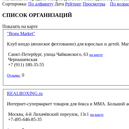
Сортировка:
По алфавиту
Дата
Рейтинг
Просмотры
По возра
СПИСОК ОРГАНИЗАЦИЙ
Показать на карте
"Bogu Market"
Клуб кендо (японское фехтование) для взрослых и детей. Ма
Санкт-Петербург, улица Чайковского, 63
на карте
Чернышевская
+7 (911) 180-35-55
0
Отзывы:
REALBOXING.ru
Интернет-супермаркет товаров для бокса и ММА. Большой ас
Москва, 4-й Лихачёвский переулок, 13с1
на карте
+7-495-646-85-35