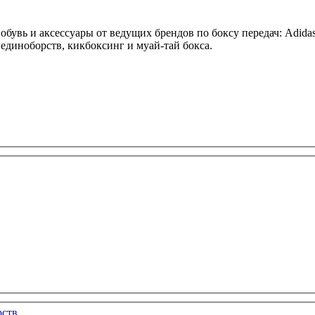
бувь и аксессуары от ведущих брендов по боксу передач: Adidas,
х единоборств, кикбоксинг и муай-тай бокса.
рств