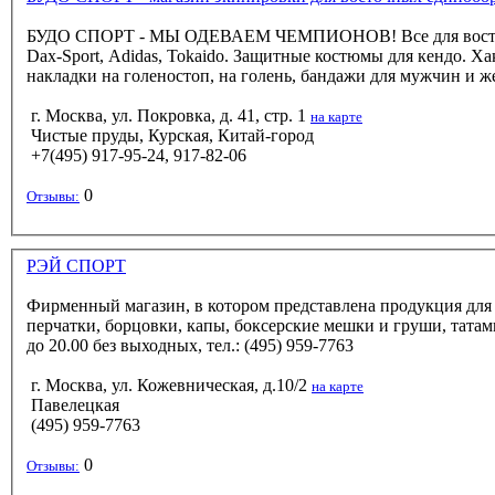
БУДО СПОРТ - МЫ ОДЕВАЕМ ЧЕМПИОНОВ! Все для восточных единоборств - дзюдо, каратэ, айкидо, кендо, ушу, и др. Кимоно от ведущих фирм-производителей: Budo-sport, Mizuno,
Dax-Sport, Adidas, Tokaido. Защитные костюмы для кендо. Ха
накладки на голеностоп, на голень, бандажи для мужчин и ж
г. Москва, ул. Покровка, д. 41, стр. 1
на карте
Чистые пруды, Курская, Китай-город
+7(495) 917-95-24, 917-82-06
0
Отзывы:
РЭЙ СПОРТ
Фирменный магазин, в котором представлена продукция для 
перчатки, борцовки, капы, боксерские мешки и груши, татами,
до 20.00 без выходных, тел.: (495) 959-7763
г. Москва, ул. Кожевническая, д.10/2
на карте
Павелецкая
(495) 959-7763
0
Отзывы: