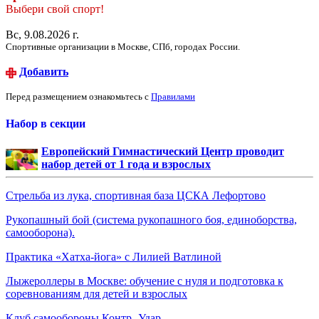
Выбери свой спорт!
Вс, 9.08.2026 г.
Спортивные организации в Москве, СПб, городах России.
Добавить
Перед размещением ознакомьтесь с
Правилами
Набор в секции
Европейский Гимнастический Центр проводит
набор детей от 1 года и взрослых
Стрельба из лука, спортивная база ЦСКА Лефортово
Рукопашный бой (система рукопашного боя, единоборства,
самооборона).
Практика «Хатха-йога» с Лилией Ватлиной
Лыжероллеры в Москве: обучение с нуля и подготовка к
соревнованиям для детей и взрослых
Клуб самообороны Контр- Удар