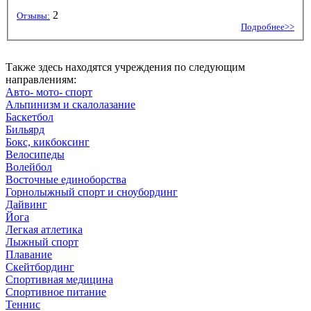
2
Отзывы:
Подробнее>>
Также здесь находятся учреждения по следующим
направлениям:
Авто- мото- спорт
Альпинизм и скалолазание
Баскетбол
Бильярд
Бокс, кикбоксинг
Велосипеды
Волейбол
Восточные единоборства
Горнолыжный спорт и сноубординг
Дайвинг
Йога
Легкая атлетика
Лыжный спорт
Плавание
Скейтбординг
Спортивная медицина
Спортивное питание
Теннис